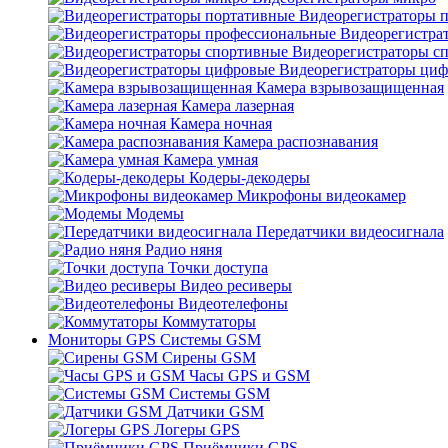
Видеорегистраторы 
Видеорегистра
Видеорегистраторы с
Видеорегистраторы ци
Камера взрывозащищенная
Камера лазерная
Камера ночная
Камера распознавания
Камера умная
Кодеры-декодеры
Микрофоны видеокамер
Модемы
Передатчики видеосигнала
Радио няня
Точки доступа
Видео ресиверы
Видеотелефоны
Коммутаторы
Мониторы GPS Системы GSM
Сирены GSM
Часы GPS и GSM
Системы GSM
Датчики GSM
Логеры GPS
Приёмники GPS