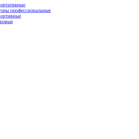
портативные
торы профессиональные
портивные
фровые