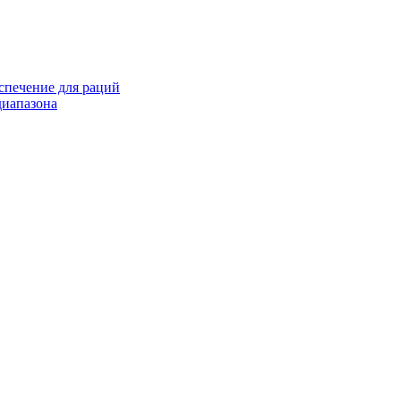
спечение для раций
иапазона