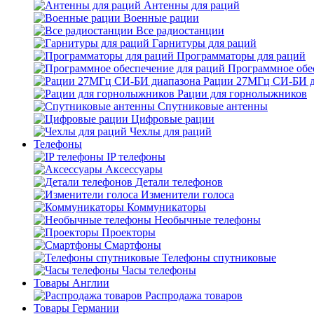
Антенны для раций
Военные рации
Все радиостанции
Гарнитуры для раций
Программаторы для раций
Программное обе
Рации 27МГц СИ-БИ д
Рации для горнолыжников
Спутниковые антенны
Цифровые рации
Чехлы для раций
Телефоны
IP телефоны
Аксессуары
Детали телефонов
Изменители голоса
Коммуникаторы
Необычные телефоны
Проекторы
Смартфоны
Телефоны спутниковые
Часы телефоны
Товары Англии
Распродажа товаров
Товары Германии