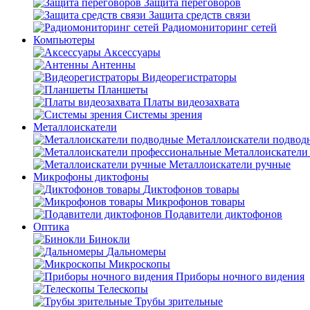
Защита переговоров
Защита средств связи
Радиомониторинг сетей
Компьютеры
Аксессуары
Антенны
Видеорегистраторы
Планшеты
Платы видеозахвата
Системы зрения
Металлоискатели
Металлоискатели подвод
Металлоискатели
Металлоискатели ручные
Микрофоны диктофоны
Диктофонов товары
Микрофонов товары
Подавители диктофонов
Оптика
Бинокли
Дальномеры
Микроскопы
Приборы ночного видения
Телескопы
Трубы зрительные