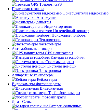
Трекеры GPS
Поисковая техника
Обнаружители видеокамер
Антижучки
Дозимтры
Индикатор поля
Ниленейный локатор
Поисковые приборы
Тепловизоры
Частотомеры
Автомобильные товары
GPS навигаторы
Камеры автомобиля
Системы охраны
Системы помощи
Электроника
Аппаратные кейлоггеры
Кейлоггеры
Видеокамеры Фотоаппараты
Видеокамеры
Трейл фотокамеры
Фотоаппараты
Дом - Семья
Батареи солнечные