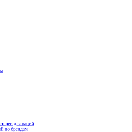
ты
тареи для раций
ий по брендам