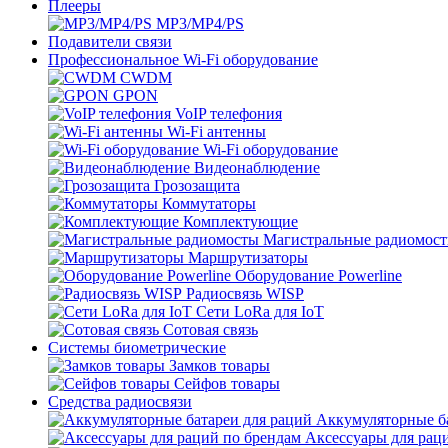
Плееры
MP3/MP4/PS
Подавители связи
Профессиональное Wi-Fi оборудование
CWDM
GPON
VoIP телефония
Wi-Fi антенны
Wi-Fi оборудование
Видеонаблюдение
Грозозащита
Коммутаторы
Комплектующие
Магистральные радиомос
Маршрутизаторы
Оборудование Powerline
Радиосвязь WISP
Сети LoRa для IoT
Сотовая связь
Системы биометрические
Замков товары
Сейфов товары
Средства радиосвязи
Аккумуляторные ба
Аксессуары для рац