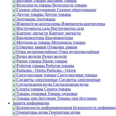
Бытовые товары
Велосипеда товары
Газовое оборудование
Другие товары
Зоотовары
Измерители-контролеры
Инструменты сада
Картинг запчасти
Квадрокоптеры
Мотоцикла товары
Отмычки замков
Очки мультемидийные
Радио модели
Рации товары
Роботов товары
Рыбалка - Охота
Светодиодные товары
Сигареты электронные
Сигнализация воды
Спорта товары
Товары здоровья
Товары при бетствиях
Защита информации
Безопасность информа
Генераторы шума