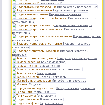
Видеокамеры IP
Видеокамеры беспроводные
Видеокамеры проводные
Видеокамеры уличные
Видеорегистраторы
автомобильные
Видеорегистраторы микро
Видеорегистраторы
портативные
Видеорегистраторы
профессиональные
Видеорегистраторы
спортивные
Видеорегистраторы
цифровые
Камера взрывозащищенная
Камера лазерная
Камера ночная
Камера распознавания
Камера умная
Кодеры-декодеры
Микрофоны видеокамер
Модемы
Передатчики видеосигнала
Радио няня
Точки доступа
Видео ресиверы
Видеотелефоны