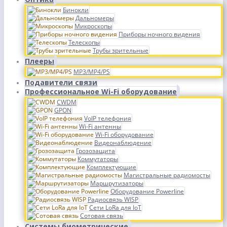
Бинокли
Дальномеры
Микроскопы
Приборы ночного видения
Телескопы
Трубы зрительные
Плееры
MP3/MP4/PS
Подавители связи
Профессиональное Wi-Fi оборудование
CWDM
GPON
VoIP телефония
Wi-Fi антенны
Wi-Fi оборудование
Видеонаблюдение
Грозозащита
Коммутаторы
Комплектующие
Магистральные радиомосты
Маршрутизаторы
Оборудование Powerline
Радиосвязь WISP
Сети LoRa для IoT
Сотовая связь
Системы биометрические