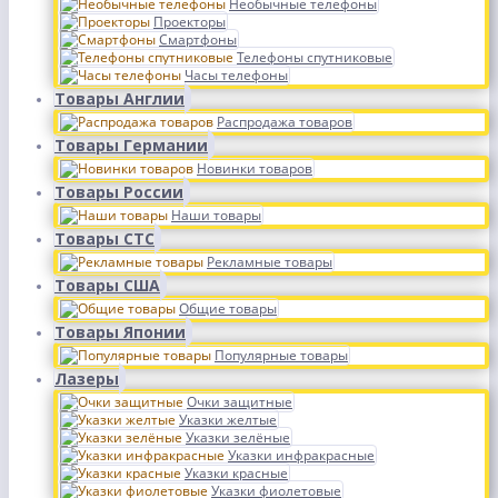
Необычные телефоны
Проекторы
Смартфоны
Телефоны спутниковые
Часы телефоны
Товары Англии
Распродажа товаров
Товары Германии
Новинки товаров
Товары России
Наши товары
Товары СТС
Рекламные товары
Товары США
Общие товары
Товары Японии
Популярные товары
Лазеры
Очки защитные
Указки желтые
Указки зелёные
Указки инфракрасные
Указки красные
Указки фиолетовые