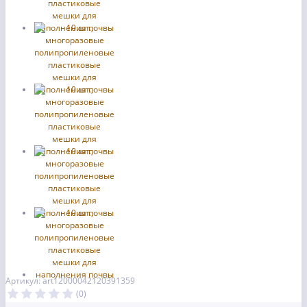
Артикул: art12000042120391359
(0)