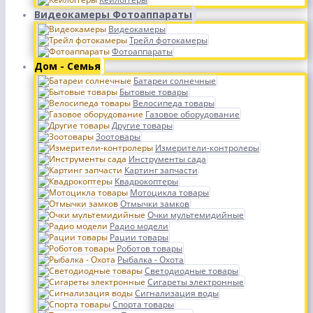
Видеокамеры Фотоаппараты
Видеокамеры
Трейл фотокамеры
Фотоаппараты
Дом - Семья
Батареи солнечные
Бытовые товары
Велосипеда товары
Газовое оборудование
Другие товары
Зоотовары
Измерители-контролеры
Инструменты сада
Картинг запчасти
Квадрокоптеры
Мотоцикла товары
Отмычки замков
Очки мультемидийные
Радио модели
Рации товары
Роботов товары
Рыбалка - Охота
Светодиодные товары
Сигареты электронные
Сигнализация воды
Спорта товары