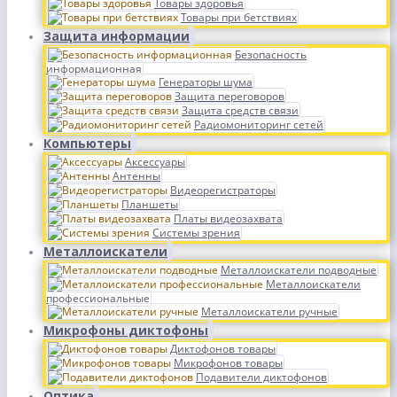
Товары здоровья
Товары при бетствиях
Защита информации
Безопасность
информационная
Генераторы шума
Защита переговоров
Защита средств связи
Радиомониторинг сетей
Компьютеры
Аксессуары
Антенны
Видеорегистраторы
Планшеты
Платы видеозахвата
Системы зрения
Металлоискатели
Металлоискатели подводные
Металлоискатели
профессиональные
Металлоискатели ручные
Микрофоны диктофоны
Диктофонов товары
Микрофонов товары
Подавители диктофонов
Оптика