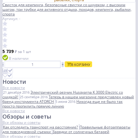
Свисток для кемпинга, безопасные свистки со шнурком, с высоким
шагом, три трубки для активного отдыха, походов, кемпинга, рыбалки,
спорта
Артикул: -
5 739
₽
за 1 шт
В наличии
-
+
В КОРЗИНУ
Новости
Все новости
Электрический резчик Husqvarna K 3000 Electric со
21 декабря 2016
скидкой!
Теперь в нашем магазине представлен новый
25 сентября 2016
бренд инструмента ATORCH
Никогда еще не было так
5 июня 2016
просто пропилить прямую линию
Все новости
Обзоры и советы
Все обзоры и советы
Как отследить транспорт на расстояние?
Правильные фотоаппараты
для повседневной съемки
Зарядки от солнечных батарей
Все обзоры и советы