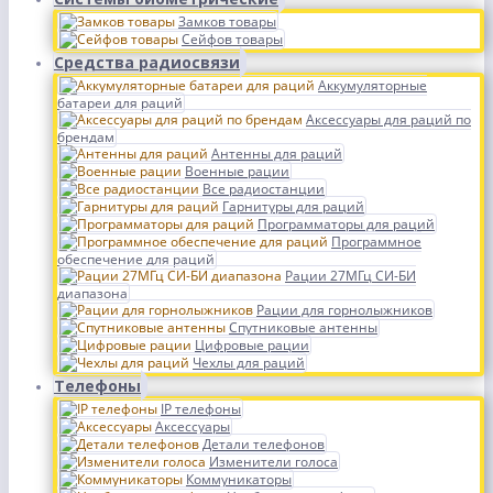
Замков товары
Сейфов товары
Средства радиосвязи
Аккумуляторные
батареи для раций
Аксессуары для раций по
брендам
Антенны для раций
Военные рации
Все радиостанции
Гарнитуры для раций
Программаторы для раций
Программное
обеспечение для раций
Рации 27МГц СИ-БИ
диапазона
Рации для горнолыжников
Спутниковые антенны
Цифровые рации
Чехлы для раций
Телефоны
IP телефоны
Аксессуары
Детали телефонов
Изменители голоса
Коммуникаторы