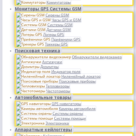
Коммутаторы
Мониторы GPS Системы GSM
Сирены GSM
Часы GPS и GSM
Системы GSM
Датчики GSM
Логеры GPS
Приёмники GPS
Трекеры GPS
Поисковая техника
Обнаружители видеокамер
Антижучки
Дозимтры
Индикатор поля
Ниленейный локатор
Поисковые приборы
Тепловизоры
Частотомеры
Автомобильные товары
GPS навигаторы
Камеры автомобиля
Системы охраны
Системы помощи
Электроника
Аппаратные кейлоггеры
Кейлоггеры