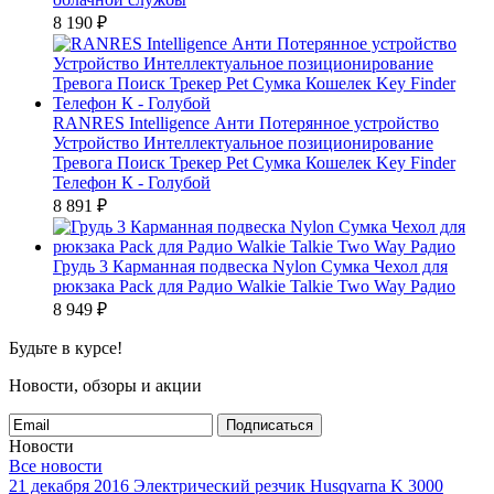
8 190
₽
RANRES Intelligence Анти Потерянное устройство
Устройство Интеллектуальное позиционирование
Тревога Поиск Трекер Pet Сумка Кошелек Key Finder
Телефон К - Голубой
8 891
₽
Грудь 3 Карманная подвеска Nylon Сумка Чехол для
рюкзака Pack для Радио Walkie Talkie Two Way Радио
8 949
₽
Будьте в курсе!
Новости, обзоры и акции
Подписаться
Новости
Все новости
21 декабря 2016
Электрический резчик Husqvarna K 3000