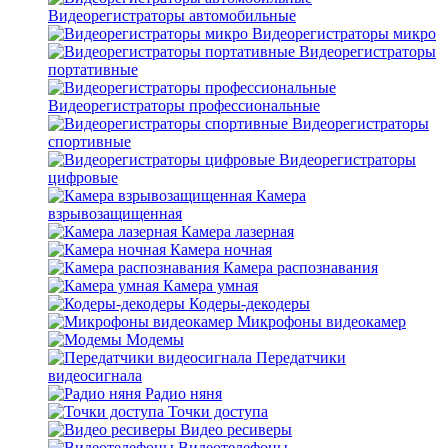
Видеорегистраторы автомобильные
Видеорегистраторы микро
Видеорегистраторы
портативные
Видеорегистраторы профессиональные
Видеорегистраторы
спортивные
Видеорегистраторы
цифровые
Камера
взрывозащищенная
Камера лазерная
Камера ночная
Камера распознавания
Камера умная
Кодеры-декодеры
Микрофоны видеокамер
Модемы
Передатчики
видеосигнала
Радио няня
Точки доступа
Видео ресиверы
Видеотелефоны