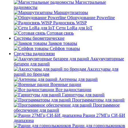
Магистральные
радиомосты
Маршрутизаторы
Оборудование Powerline
Радиосвязь WISP
Сети LoRa для IoT
Сотовая связь
Системы биометрические
Замков товары
Сейфов товары
Средства радиосвязи
Аккумуляторные
батареи для раций
Аксессуары для
раций по брендам
Антенны для раций
Военные рации
Все радиостанции
Гарнитуры для раций
Программаторы для раций
Программное
обеспечение для раций
Рации 27МГц СИ-БИ
диапазона
Рации для горнолыжников