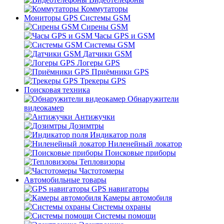
Коммутаторы
Мониторы GPS Системы GSM
Сирены GSM
Часы GPS и GSM
Системы GSM
Датчики GSM
Логеры GPS
Приёмники GPS
Трекеры GPS
Поисковая техника
Обнаружители
видеокамер
Антижучки
Дозимтры
Индикатор поля
Ниленейный локатор
Поисковые приборы
Тепловизоры
Частотомеры
Автомобильные товары
GPS навигаторы
Камеры автомобиля
Системы охраны
Системы помощи