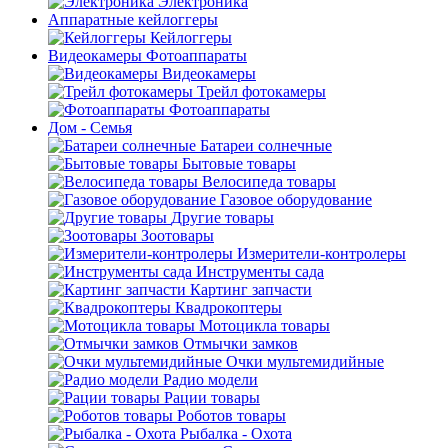
Электроника
Аппаратные кейлоггеры
Кейлоггеры
Видеокамеры Фотоаппараты
Видеокамеры
Трейл фотокамеры
Фотоаппараты
Дом - Семья
Батареи солнечные
Бытовые товары
Велосипеда товары
Газовое оборудование
Другие товары
Зоотовары
Измерители-контролеры
Инструменты сада
Картинг запчасти
Квадрокоптеры
Мотоцикла товары
Отмычки замков
Очки мультемидийные
Радио модели
Рации товары
Роботов товары
Рыбалка - Охота