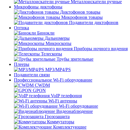
Металлоискатели ручные
Микрофоны диктофоны
Диктофонов товары
Микрофонов товары
Подавители диктофонов
Оптика
Бинокли
Дальномеры
Микроскопы
Приборы ночного видения
Телескопы
Трубы зрительные
Плееры
MP3/MP4/PS
Подавители связи
Профессиональное Wi-Fi оборудование
CWDM
GPON
VoIP телефония
Wi-Fi антенны
Wi-Fi оборудование
Видеонаблюдение
Грозозащита
Коммутаторы
Комплектующие