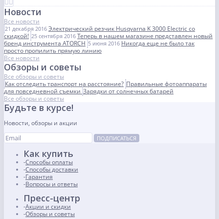
Новости
Все новости
Электрический резчик Husqvarna K 3000 Electric со
21 декабря 2016
скидкой!
Теперь в нашем магазине представлен новый
25 сентября 2016
бренд инструмента ATORCH
Никогда еще не было так
5 июня 2016
просто пропилить прямую линию
Все новости
Обзоры и советы
Все обзоры и советы
Как отследить транспорт на расстояние?
Правильные фотоаппараты
для повседневной съемки
Зарядки от солнечных батарей
Все обзоры и советы
Будьте в курсе!
Новости, обзоры и акции
ПОДПИСАТЬСЯ
Как купить
Способы оплаты
Способы доставки
Гарантия
Вопросы и ответы
Пресс-центр
Акции и скидки
Обзоры и советы