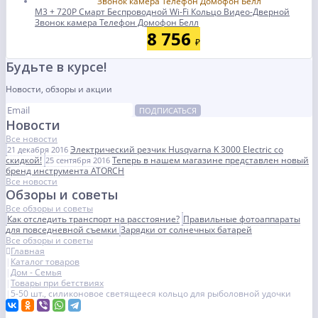
M3 + 720P Смарт Беспроводной Wi-Fi Кольцо Видео-Дверной
Звонок камера Телефон Домофон Белл
8 756
₽
Будьте в курсе!
Новости, обзоры и акции
ПОДПИСАТЬСЯ
Новости
Все новости
Электрический резчик Husqvarna K 3000 Electric со
21 декабря 2016
скидкой!
Теперь в нашем магазине представлен новый
25 сентября 2016
бренд инструмента ATORCH
Все новости
Обзоры и советы
Все обзоры и советы
Как отследить транспорт на расстояние?
Правильные фотоаппараты
для повседневной съемки
Зарядки от солнечных батарей
Все обзоры и советы
Главная
Каталог товаров
Дом - Семья
Товары при бетствиях
5-50 шт., силиконовое светящееся кольцо для рыболовной удочки