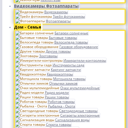
Видеокамеры Фотоаппараты
Видеокамеры
Трейл фотокамеры
Фотоаппараты
Дом - Семья
Батареи солнечные
Бытовые товары
Велосипеда товары
Газовое оборудование
Другие товары
Зоотовары
Измерители-контролеры
Инструменты сада
Картинг запчасти
Квадрокоптеры
Мотоцикла товары
Отмычки замков
Очки мультемидийные
Радио модели
Рации товары
Роботов товары
Рыбалка - Охота
Светодиодные товары
Сигареты электронные
Сигнализация воды
Спорта товары