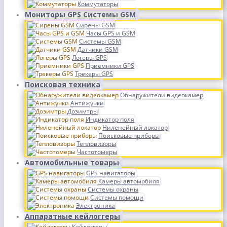
Коммутаторы
Мониторы GPS Системы GSM
Сирены GSM
Часы GPS и GSM
Системы GSM
Датчики GSM
Логеры GPS
Приёмники GPS
Трекеры GPS
Поисковая техника
Обнаружители видеокамер
Антижучки
Дозимтры
Индикатор поля
Ниленейный локатор
Поисковые приборы
Тепловизоры
Частотомеры
Автомобильные товары
GPS навигаторы
Камеры автомобиля
Системы охраны
Системы помощи
Электроника
Аппаратные кейлоггеры
Кейлоггеры