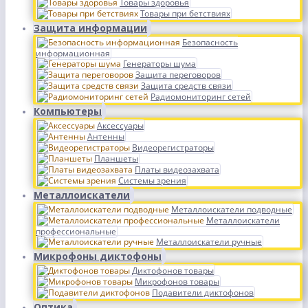
Товары здоровья
Товары при бетствиях
Защита информации
Безопасность
информационная
Генераторы шума
Защита переговоров
Защита средств связи
Радиомониторинг сетей
Компьютеры
Аксессуары
Антенны
Видеорегистраторы
Планшеты
Платы видеозахвата
Системы зрения
Металлоискатели
Металлоискатели подводные
Металлоискатели
профессиональные
Металлоискатели ручные
Микрофоны диктофоны
Диктофонов товары
Микрофонов товары
Подавители диктофонов
Оптика