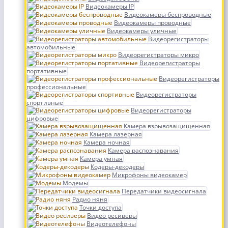
Видеокамеры IP
Видеокамеры беспроводные
Видеокамеры проводные
Видеокамеры уличные
Видеорегистраторы
автомобильные
Видеорегистраторы микро
Видеорегистраторы
портативные
Видеорегистраторы
профессиональные
Видеорегистраторы
спортивные
Видеорегистраторы
цифровые
Камера взрывозащищенная
Камера лазерная
Камера ночная
Камера распознавания
Камера умная
Кодеры-декодеры
Микрофоны видеокамер
Модемы
Передатчики видеосигнала
Радио няня
Точки доступа
Видео ресиверы
Видеотелефоны