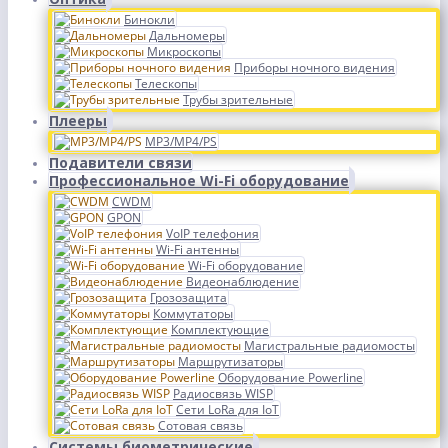
Бинокли
Дальномеры
Микроскопы
Приборы ночного видения
Телескопы
Трубы зрительные
Плееры
MP3/MP4/PS
Подавители связи
Профессиональное Wi-Fi оборудование
CWDM
GPON
VoIP телефония
Wi-Fi антенны
Wi-Fi оборудование
Видеонаблюдение
Грозозащита
Коммутаторы
Комплектующие
Магистральные радиомосты
Маршрутизаторы
Оборудование Powerline
Радиосвязь WISP
Сети LoRa для IoT
Сотовая связь
Системы биометрические