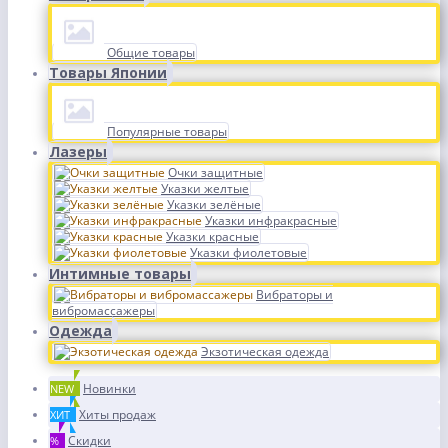
Общие товары
Товары Японии
Популярные товары
Лазеры
Очки защитные
Указки желтые
Указки зелёные
Указки инфракрасные
Указки красные
Указки фиолетовые
Интимные товары
Вибраторы и
вибромассажеры
Одежда
Экзотическая одежда
Новинки
NEW
Хиты продаж
ХИТ
Скидки
%