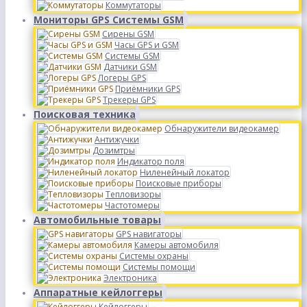
Коммутаторы
Мониторы GPS Системы GSM
Сирены GSM
Часы GPS и GSM
Системы GSM
Датчики GSM
Логеры GPS
Приёмники GPS
Трекеры GPS
Поисковая техника
Обнаружители видеокамер
Антижучки
Дозимтры
Индикатор поля
Ниленейный локатор
Поисковые приборы
Тепловизоры
Частотомеры
Автомобильные товары
GPS навигаторы
Камеры автомобиля
Системы охраны
Системы помощи
Электроника
Аппаратные кейлоггеры
Кейлоггеры