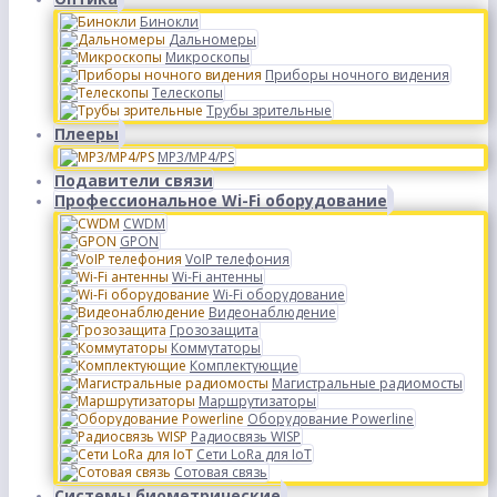
Бинокли
Дальномеры
Микроскопы
Приборы ночного видения
Телескопы
Трубы зрительные
Плееры
MP3/MP4/PS
Подавители связи
Профессиональное Wi-Fi оборудование
CWDM
GPON
VoIP телефония
Wi-Fi антенны
Wi-Fi оборудование
Видеонаблюдение
Грозозащита
Коммутаторы
Комплектующие
Магистральные радиомосты
Маршрутизаторы
Оборудование Powerline
Радиосвязь WISP
Сети LoRa для IoT
Сотовая связь
Системы биометрические