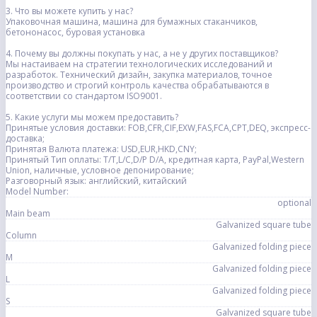
3. Что вы можете купить у нас?
Упаковочная машина, машина для бумажных стаканчиков,
бетононасос, буровая установка
4. Почему вы должны покупать у нас, а не у других поставщиков?
Мы настаиваем на стратегии технологических исследований и
разработок. Технический дизайн, закупка материалов, точное
производство и строгий контроль качества обрабатываются в
соответствии со стандартом ISO9001.
5. Какие услуги мы можем предоставить?
Принятые условия доставки: FOB,CFR,CIF,EXW,FAS,FCA,CPT,DEQ, экспресс-
доставка;
Принятая Валюта платежа: USD,EUR,HKD,CNY;
Принятый Тип оплаты: T/T,L/C,D/P D/A, кредитная карта, PayPal,Western
Union, наличные, условное депонирование;
Разговорный язык: английский, китайский
Model Number:
optional
Main beam
Galvanized square tube
Column
Galvanized folding piece
M
Galvanized folding piece
L
Galvanized folding piece
S
Galvanized square tube