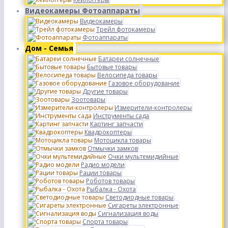
Видеокамеры Фотоаппараты
Видеокамеры
Трейл фотокамеры
Фотоаппараты
Дом - Семья
Батареи солнечные
Бытовые товары
Велосипеда товары
Газовое оборудование
Другие товары
Зоотовары
Измерители-контролеры
Инструменты сада
Картинг запчасти
Квадрокоптеры
Мотоцикла товары
Отмычки замков
Очки мультемидийные
Радио модели
Рации товары
Роботов товары
Рыбалка - Охота
Светодиодные товары
Сигареты электронные
Сигнализация воды
Спорта товары