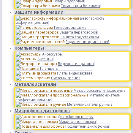
Товары здоровья
Товары при бетствиях
Защита информации
Безопасность
информационная
Генераторы шума
Защита переговоров
Защита средств связи
Радиомониторинг сетей
Компьютеры
Аксессуары
Антенны
Видеорегистраторы
Планшеты
Платы видеозахвата
Системы зрения
Металлоискатели
Металлоискатели подводные
Металлоискатели
профессиональные
Металлоискатели ручные
Микрофоны диктофоны
Диктофонов товары
Микрофонов товары
Подавители диктофонов
Оптика