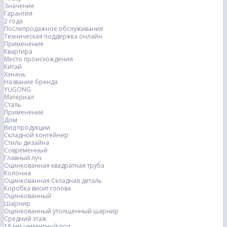
Значение
Гарантия
2 года
Послепродажное обслуживание
Техническая поддержка онлайн
Применение
Квартира
Место происхождения
Китай
Хэнань
Название бренда
YUGONG
Материал
Сталь
Применение
Дом
Вид продукции
Складной контейнер
Стиль дизайна
Современный
Главный луч
Оцинкованная квадратная труба
Колонна
Оцинкованная Складная деталь
Коробка висит голова
Оцинкованный
Шарнир
Оцинкованный утолщенный шарнир
Средний этаж
18 мм цементный пол