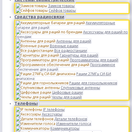
Замков товары
Сейфов товары
Средства радиосвязи
Аккумуляторные
батареи для раций
Аксессуары для раций по
брендам
Антенны для раций
Военные рации
Все радиостанции
Гарнитуры для раций
Программаторы для раций
Программное
обеспечение для раций
Рации 27МГц СИ-БИ
диапазона
Рации для горнолыжников
Спутниковые антенны
Цифровые рации
Чехлы для раций
Телефоны
IP телефоны
Аксессуары
Детали телефонов
Изменители голоса
Коммуникаторы