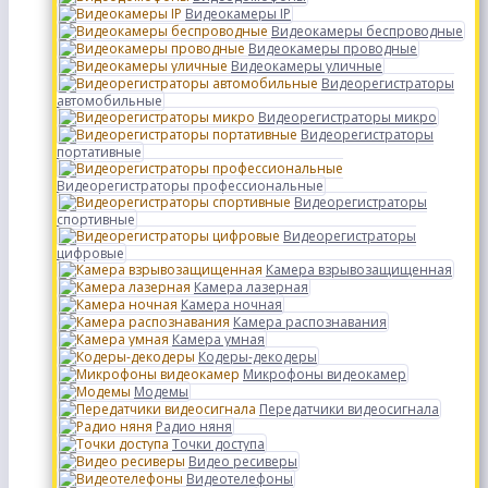
Видеокамеры IP
Видеокамеры беспроводные
Видеокамеры проводные
Видеокамеры уличные
Видеорегистраторы
автомобильные
Видеорегистраторы микро
Видеорегистраторы
портативные
Видеорегистраторы профессиональные
Видеорегистраторы
спортивные
Видеорегистраторы
цифровые
Камера взрывозащищенная
Камера лазерная
Камера ночная
Камера распознавания
Камера умная
Кодеры-декодеры
Микрофоны видеокамер
Модемы
Передатчики видеосигнала
Радио няня
Точки доступа
Видео ресиверы
Видеотелефоны