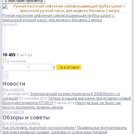
Быстрый просмотр
Ручная насосная сифонная самовсасывающая трубка шланг с
присоской ручной насос для жидкого бензина 2 метра
Артикул: -
10 455
₽
за 1 шт
В наличии
-
+
В КОРЗИНУ
Новости
Все новости
Электрический резчик Husqvarna K 3000 Electric со
21 декабря 2016
скидкой!
Теперь в нашем магазине представлен новый
25 сентября 2016
бренд инструмента ATORCH
Никогда еще не было так
5 июня 2016
просто пропилить прямую линию
Все новости
Обзоры и советы
Все обзоры и советы
Как отследить транспорт на расстояние?
Правильные фотоаппараты
для повседневной съемки
Зарядки от солнечных батарей