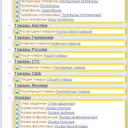
Необычные телефоны
Проекторы
Смартфоны
Телефоны спутниковые
Часы телефоны
Товары Англии
Распродажа товаров
Товары Германии
Новинки товаров
Товары России
Наши товары
Товары СТС
Рекламные товары
Товары США
Общие товары
Товары Японии
Популярные товары
Лазеры
Очки защитные
Указки желтые
Указки зелёные
Указки инфракрасные
Указки красные
Указки фиолетовые