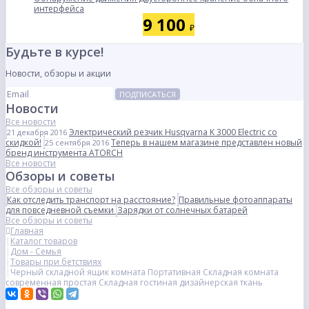
интерфейса
9 100
₽
Будьте в курсе!
Новости, обзоры и акции
ПОДПИСАТЬСЯ
Новости
Все новости
Электрический резчик Husqvarna K 3000 Electric со
21 декабря 2016
скидкой!
Теперь в нашем магазине представлен новый
25 сентября 2016
бренд инструмента ATORCH
Все новости
Обзоры и советы
Все обзоры и советы
Как отследить транспорт на расстояние?
Правильные фотоаппараты
для повседневной съемки
Зарядки от солнечных батарей
Все обзоры и советы
Главная
Каталог товаров
Дом - Семья
Товары при бетствиях
Черный складной ящик комната Портативная Складная комната
современная простая Складная гостиная дизайнерская ткань