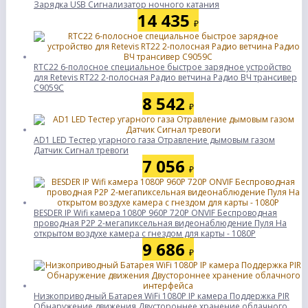
Зарядка USB Сигнализатор ночного катания
14 435
₽
RTC22 6-полосное специальное быстрое зарядное устройство
для Retevis RT22 2-полосная Радио ветчина Радио ВЧ трансивер
C9059C
8 542
₽
AD1 LED Тестер угарного газа Отравление дымовым газом
Датчик Сигнал тревоги
7 056
₽
BESDER IP Wifi камера 1080P 960P 720P ONVIF Беспроводная
проводная P2P 2-мегапиксельная видеонаблюдение Пуля На
открытом воздухе камера с гнездом для карты - 1080P
9 686
₽
Низкоприводный Батарея WiFi 1080P IP камера Поддержка PIR
Обнаружение движения Двустороннее хранение облачного