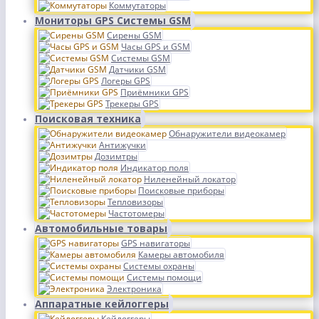
Коммутаторы
Мониторы GPS Системы GSM
Сирены GSM
Часы GPS и GSM
Системы GSM
Датчики GSM
Логеры GPS
Приёмники GPS
Трекеры GPS
Поисковая техника
Обнаружители видеокамер
Антижучки
Дозимтры
Индикатор поля
Ниленейный локатор
Поисковые приборы
Тепловизоры
Частотомеры
Автомобильные товары
GPS навигаторы
Камеры автомобиля
Системы охраны
Системы помощи
Электроника
Аппаратные кейлоггеры
Кейлоггеры