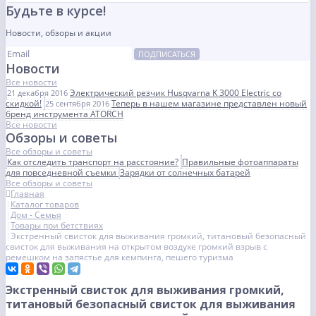
Будьте в курсе!
Новости, обзоры и акции
ПОДПИСАТЬСЯ
Новости
Все новости
Электрический резчик Husqvarna K 3000 Electric со
21 декабря 2016
скидкой!
Теперь в нашем магазине представлен новый
25 сентября 2016
бренд инструмента ATORCH
Все новости
Обзоры и советы
Все обзоры и советы
Как отследить транспорт на расстояние?
Правильные фотоаппараты
для повседневной съемки
Зарядки от солнечных батарей
Все обзоры и советы
Главная
Каталог товаров
Дом - Семья
Товары при бетствиях
Экстренный свисток для выживания громкий, титановый безопасный
свисток для выживания на открытом воздухе громкий взрыв с
ремешком на запястье для кемпинга, пешего туризма
Экстренный свисток для выживания громкий,
титановый безопасный свисток для выживания