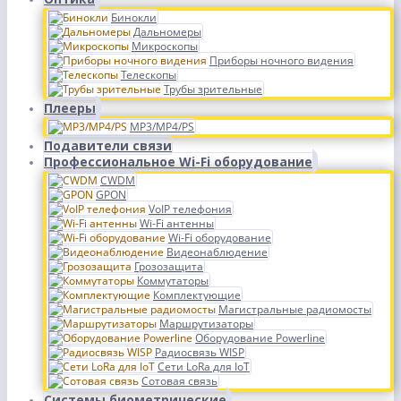
Бинокли
Дальномеры
Микроскопы
Приборы ночного видения
Телескопы
Трубы зрительные
Плееры
MP3/MP4/PS
Подавители связи
Профессиональное Wi-Fi оборудование
CWDM
GPON
VoIP телефония
Wi-Fi антенны
Wi-Fi оборудование
Видеонаблюдение
Грозозащита
Коммутаторы
Комплектующие
Магистральные радиомосты
Маршрутизаторы
Оборудование Powerline
Радиосвязь WISP
Сети LoRa для IoT
Сотовая связь
Системы биометрические