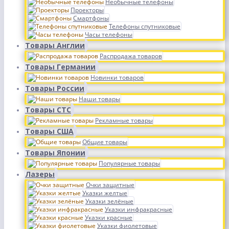
Необычные телефоны
Проекторы
Смартфоны
Телефоны спутниковые
Часы телефоны
Товары Англии
Распродажа товаров
Товары Германии
Новинки товаров
Товары России
Наши товары
Товары СТС
Рекламные товары
Товары США
Общие товары
Товары Японии
Популярные товары
Лазеры
Очки защитные
Указки желтые
Указки зелёные
Указки инфракрасные
Указки красные
Указки фиолетовые