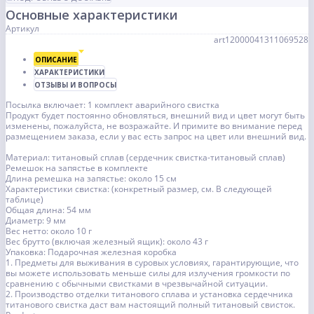
Основные характеристики
Артикул
art12000041311069528
ОПИСАНИЕ
ХАРАКТЕРИСТИКИ
ОТЗЫВЫ И ВОПРОСЫ
Посылка включает: 1 комплект аварийного свистка
Продукт будет постоянно обновляться, внешний вид и цвет могут быть
изменены, пожалуйста, не возражайте. И примите во внимание перед
размещением заказа, если у вас есть запрос на цвет или внешний вид.
Материал: титановый сплав (сердечник свистка-титановый сплав)
Ремешок на запястье в комплекте
Длина ремешка на запястье: около 15 см
Характеристики свистка: (конкретный размер, см. В следующей
таблице)
Общая длина: 54 мм
Диаметр: 9 мм
Вес нетто: около 10 г
Вес брутто (включая железный ящик): около 43 г
Упаковка: Подарочная железная коробка
1. Предметы для выживания в суровых условиях, гарантирующие, что
вы можете использовать меньше силы для излучения громкости по
сравнению с обычными свистками в чрезвычайной ситуации.
2. Производство отделки титанового сплава и установка сердечника
титанового свистка даст вам настоящий полный титановый свисток.