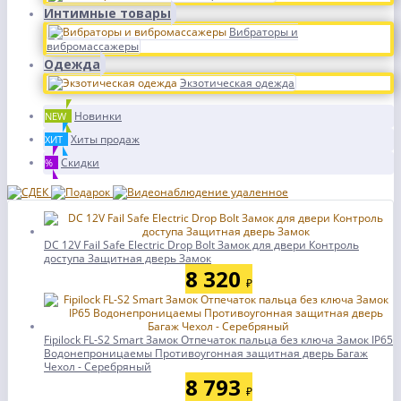
Интимные товары
Вибраторы и
вибромассажеры
Одежда
Экзотическая одежда
Новинки
NEW
Хиты продаж
ХИТ
Скидки
%
DC 12V Fail Safe Electric Drop Bolt Замок для двери Контроль
доступа Защитная дверь Замок
8 320
₽
Fipilock FL-S2 Smart Замок Отпечаток пальца без ключа Замок IP65
Водонепроницаемы Противоугонная защитная дверь Багаж
Чехол - Серебряный
8 793
₽