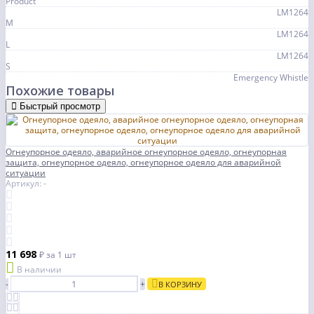
Product
LM1264
M
LM1264
L
LM1264
S
Emergency Whistle
Похожие товары
Быстрый просмотр
Огнеупорное одеяло, аварийное огнеупорное одеяло, огнеупорная
защита, огнеупорное одеяло, огнеупорное одеяло для аварийной
ситуации
Артикул: -
11 698
₽
за 1 шт
В наличии
-
+
В КОРЗИНУ