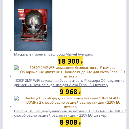
Маска электронная с голосом Marvel Avengers
18 300
₽
1080P 2MP WiFi домашняя безопасность IP камера Обнаружение
движения Ночное видение для Alexa Echo - EU штекер
9 968
₽
Baofeng BF- uv6 двухдиапазонный ветчина 136-174 400-470MHz 2
способ радио рацией радиостанция - 220V EU штекер
8 908
₽