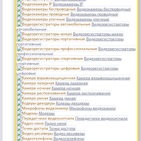
Видеокамеры IP
Видеокамеры беспроводные
Видеокамеры проводные
Видеокамеры уличные
Видеорегистраторы
автомобильные
Видеорегистраторы микро
Видеорегистраторы
портативные
Видеорегистраторы
профессиональные
Видеорегистраторы
спортивные
Видеорегистраторы
цифровые
Камера взрывозащищенная
Камера лазерная
Камера ночная
Камера распознавания
Камера умная
Кодеры-декодеры
Микрофоны видеокамер
Модемы
Передатчики видеосигнала
Радио няня
Точки доступа
Видео ресиверы
Видеотелефоны