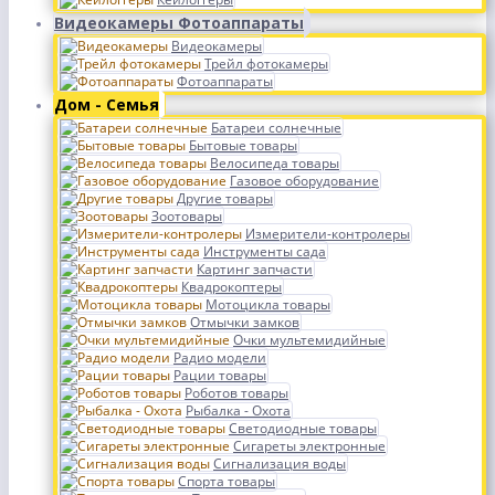
Видеокамеры Фотоаппараты
Видеокамеры
Трейл фотокамеры
Фотоаппараты
Дом - Семья
Батареи солнечные
Бытовые товары
Велосипеда товары
Газовое оборудование
Другие товары
Зоотовары
Измерители-контролеры
Инструменты сада
Картинг запчасти
Квадрокоптеры
Мотоцикла товары
Отмычки замков
Очки мультемидийные
Радио модели
Рации товары
Роботов товары
Рыбалка - Охота
Светодиодные товары
Сигареты электронные
Сигнализация воды
Спорта товары