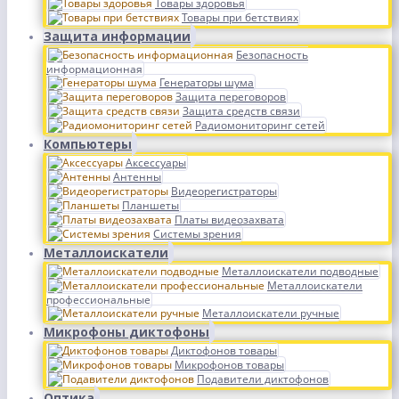
Товары здоровья
Товары при бетствиях
Защита информации
Безопасность
информационная
Генераторы шума
Защита переговоров
Защита средств связи
Радиомониторинг сетей
Компьютеры
Аксессуары
Антенны
Видеорегистраторы
Планшеты
Платы видеозахвата
Системы зрения
Металлоискатели
Металлоискатели подводные
Металлоискатели
профессиональные
Металлоискатели ручные
Микрофоны диктофоны
Диктофонов товары
Микрофонов товары
Подавители диктофонов
Оптика