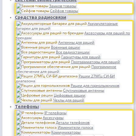
Замков товары
Сейфов товары
Средства радиосвязи
Аккумуляторные
батареи для раций
Аксессуары для раций по
брендам
Антенны для раций
Военные рации
Все радиостанции
Гарнитуры для раций
Программаторы для раций
Программное
обеспечение для раций
Рации 27МГц СИ-БИ
диапазона
Рации для горнолыжников
Спутниковые антенны
Цифровые рации
Чехлы для раций
Телефоны
IP телефоны
Аксессуары
Детали телефонов
Изменители голоса
Коммуникаторы