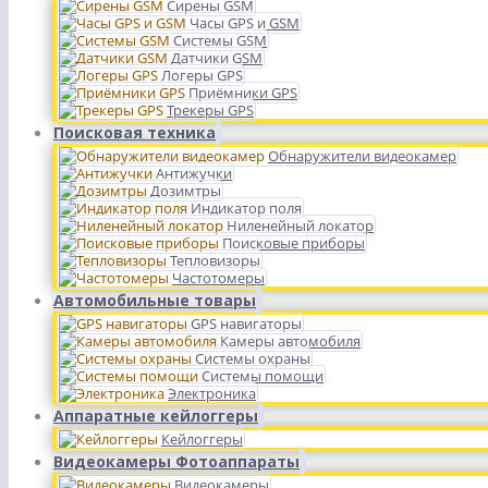
Сирены GSM
Часы GPS и GSM
Системы GSM
Датчики GSM
Логеры GPS
Приёмники GPS
Трекеры GPS
Поисковая техника
Обнаружители видеокамер
Антижучки
Дозимтры
Индикатор поля
Ниленейный локатор
Поисковые приборы
Тепловизоры
Частотомеры
Автомобильные товары
GPS навигаторы
Камеры автомобиля
Системы охраны
Системы помощи
Электроника
Аппаратные кейлоггеры
Кейлоггеры
Видеокамеры Фотоаппараты
Видеокамеры