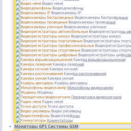
Видео няня
Видеодомофоны
Видеокамеры IP
Видеокамеры беспроводные
Видеокамеры проводные
Видеокамеры уличные
Видеорегистраторы а
Видеорегистраторы микро
Видеорегистраторы порт
Видеорегистратор
Видеорегистраторы спорт
Видеорегистраторы цифров
Камера взрывозащищенная
Камера лазерная
Камера ночная
Камера распознавания
Камера умная
Кодеры-декодеры
Микрофоны видеокамер
Модемы
Передатчики видеосигнала
Радио няня
Точки доступа
Видео ресиверы
Видеотелефоны
Коммутаторы
Мониторы GPS Системы GSM