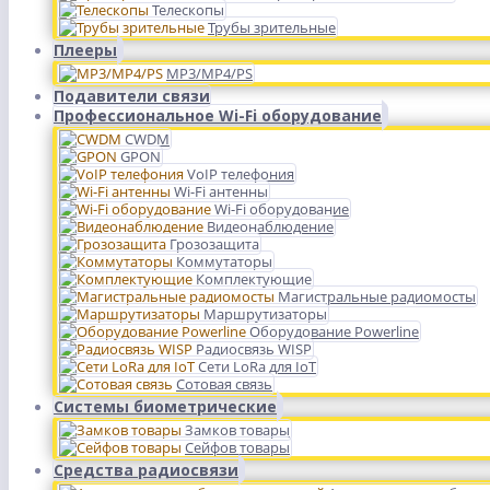
Телескопы
Трубы зрительные
Плееры
MP3/MP4/PS
Подавители связи
Профессиональное Wi-Fi оборудование
CWDM
GPON
VoIP телефония
Wi-Fi антенны
Wi-Fi оборудование
Видеонаблюдение
Грозозащита
Коммутаторы
Комплектующие
Магистральные радиомосты
Маршрутизаторы
Оборудование Powerline
Радиосвязь WISP
Сети LoRa для IoT
Сотовая связь
Системы биометрические
Замков товары
Сейфов товары
Средства радиосвязи