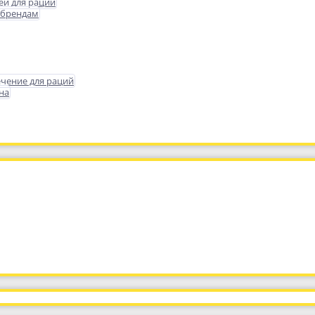
еи для раций
 брендам
чение для раций
на