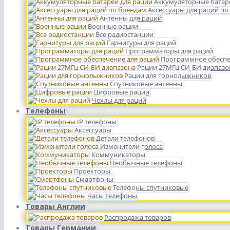
Аккумуляторные батар
Аксессуары для раций по
Антенны для раций
Военные рации
Все радиостанции
Гарнитуры для раций
Программаторы для раций
Программное обеспе
Рации 27МГц СИ-БИ диапазо
Рации для горнолыжников
Спутниковые антенны
Цифровые рации
Чехлы для раций
Телефоны
IP телефоны
Аксессуары
Детали телефонов
Изменители голоса
Коммуникаторы
Необычные телефоны
Проекторы
Смартфоны
Телефоны спутниковые
Часы телефоны
Товары Англии
Распродажа товаров
Товары Германии