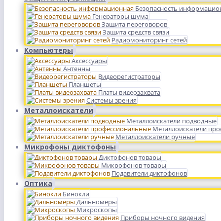
Безопасность информацио
Генераторы шума
Защита переговоров
Защита средств связи
Радиомониторинг сетей
Компьютеры
Аксессуары
Антенны
Видеорегистраторы
Планшеты
Платы видеозахвата
Системы зрения
Металлоискатели
Металлоискатели подводные
Металлоискатели пр
Металлоискатели ручные
Микрофоны диктофоны
Диктофонов товары
Микрофонов товары
Подавители диктофонов
Оптика
Бинокли
Дальномеры
Микроскопы
Приборы ночного видения