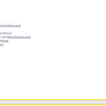
втомобильные
ативные
ы профессиональные
ивные
ые