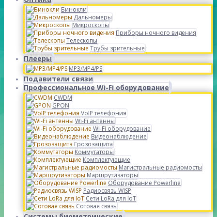
Бинокли
Дальномеры
Микроскопы
Приборы ночного видения
Телескопы
Трубы зрительные
Плееры
MP3/MP4/PS
Подавители связи
Профессиональное Wi-Fi оборудование
CWDM
GPON
VoIP телефония
Wi-Fi антенны
Wi-Fi оборудование
Видеонаблюдение
Грозозащита
Коммутаторы
Комплектующие
Магистральные радиомосты
Маршрутизаторы
Оборудование Powerline
Радиосвязь WISP
Сети LoRa для IoT
Сотовая связь
Системы биометрические