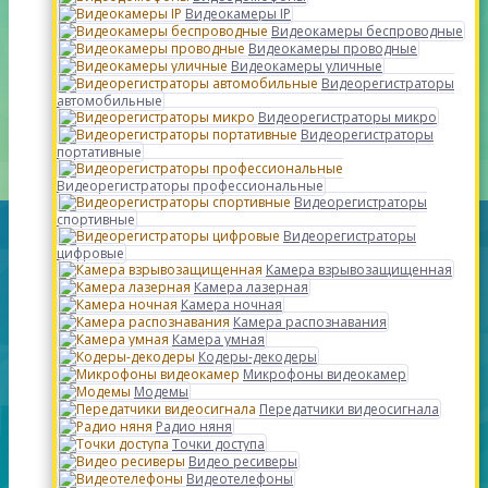
Видеокамеры IP
Видеокамеры беспроводные
Видеокамеры проводные
Видеокамеры уличные
Видеорегистраторы
автомобильные
Видеорегистраторы микро
Видеорегистраторы
портативные
Видеорегистраторы профессиональные
Видеорегистраторы
спортивные
Видеорегистраторы
цифровые
Камера взрывозащищенная
Камера лазерная
Камера ночная
Камера распознавания
Камера умная
Кодеры-декодеры
Микрофоны видеокамер
Модемы
Передатчики видеосигнала
Радио няня
Точки доступа
Видео ресиверы
Видеотелефоны