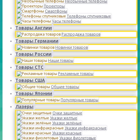
Необычные телефоны
Проекторы
Смартфоны
Телефоны спутниковые
Часы телефоны
Товары Англии
Распродажа товаров
Товары Германии
Новинки товаров
Товары России
Наши товары
Товары СТС
Рекламные товары
Товары США
Общие товары
Товары Японии
Популярные товары
Лазеры
Очки защитные
Указки желтые
Указки зелёные
Указки инфракрасные
Указки красные
Указки фиолетовые