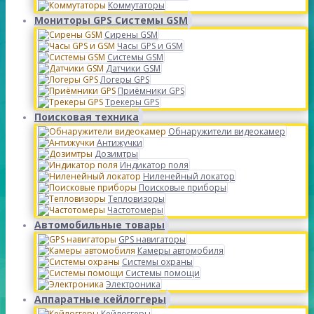
Коммутаторы
Мониторы GPS Системы GSM
Сирены GSM
Часы GPS и GSM
Системы GSM
Датчики GSM
Логеры GPS
Приёмники GPS
Трекеры GPS
Поисковая техника
Обнаружители видеокамер
Антижучки
Дозимтры
Индикатор поля
Ниленейный локатор
Поисковые приборы
Тепловизоры
Частотомеры
Автомобильные товары
GPS навигаторы
Камеры автомобиля
Системы охраны
Системы помощи
Электроника
Аппаратные кейлоггеры
Кейлоггеры