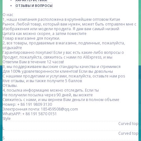
ХАРАКТЕРИСТИКИ
ОТЗЫВЫ И ВОПРОСЫ
О нас
1, наша компания расположена в крупнейшем оптовом Китае
Рынок. Любой товар, который вам нужен, может быть отправлен мне с
Изображения или модели продукта. Я дам вам самый низкий
Цитата как можно скорее, а затем поместите
Товар в магазине для покупки.
2, все товары, продаваемые в магазине, подлинные, пожалуйста,
отдыхайте
Гарантированно покупаю! Если у вас есть какие-либо вопросы о
Продукт, пожалуйста, свяжитесь с нами по AliExpress, и мы
Ответим Вам в течение 12 часов!
3, мы поддерживаем высокие стандарты качества и стремимся
Для 100% удовлетворенности клиентов! Если вы довольны
С нашими продуктами и услугами, пожалуйста, оставьте нам pos
Itive отзывы, и вы также получите 5 баллов
Отзывы.
4, посылка информацию можно отследить. Если ты
Не получили посылка через 90 дней, вы можете
Свяжитесь с нами, и мы вернем Вам деньги в полном объеме
Номер: + 86 191 9809 3130
Электронная почта: 185459508@qq.com
WhatsAPP: + 86 191 5870 0151
Style
Curved top
L
Curved top
S