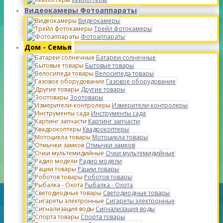
Видеокамеры Фотоаппараты
Видеокамеры
Трейл фотокамеры
Фотоаппараты
Дом - Семья
Батареи солнечные
Бытовые товары
Велосипеда товары
Газовое оборудование
Другие товары
Зоотовары
Измерители-контролеры
Инструменты сада
Картинг запчасти
Квадрокоптеры
Мотоцикла товары
Отмычки замков
Очки мультемидийные
Радио модели
Рации товары
Роботов товары
Рыбалка - Охота
Светодиодные товары
Сигареты электронные
Сигнализация воды
Спорта товары