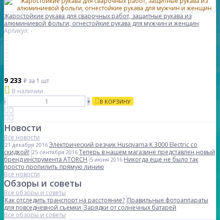
Жаростойкие рукава для сварочных работ, защитные рукава из
алюминиевой фольги, огнестойкие рукава для мужчин и женщин
Артикул: -
9 233
₽
за 1 шт
В наличии
-
+
В КОРЗИНУ
Новости
Все новости
Электрический резчик Husqvarna K 3000 Electric со
21 декабря 2016
скидкой!
Теперь в нашем магазине представлен новый
25 сентября 2016
бренд инструмента ATORCH
Никогда еще не было так
5 июня 2016
просто пропилить прямую линию
Все новости
Обзоры и советы
Все обзоры и советы
Как отследить транспорт на расстояние?
Правильные фотоаппараты
для повседневной съемки
Зарядки от солнечных батарей
Все обзоры и советы