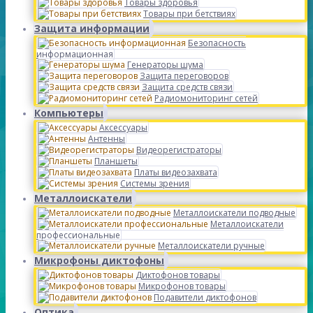
Товары здоровья
Товары при бетствиях
Защита информации
Безопасность
информационная
Генераторы шума
Защита переговоров
Защита средств связи
Радиомониторинг сетей
Компьютеры
Аксессуары
Антенны
Видеорегистраторы
Планшеты
Платы видеозахвата
Системы зрения
Металлоискатели
Металлоискатели подводные
Металлоискатели
профессиональные
Металлоискатели ручные
Микрофоны диктофоны
Диктофонов товары
Микрофонов товары
Подавители диктофонов
Оптика