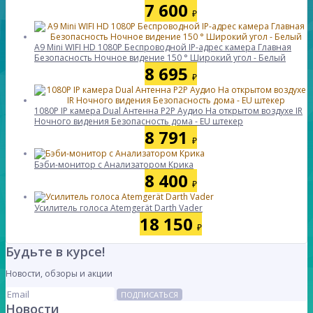
7 600
₽
A9 Mini WIFI HD 1080P Беспроводной IP-адрес камера Главная
Безопасность Ночное видение 150 ° Широкий угол - Белый
8 695
₽
1080P IP камера Dual Антенна P2P Аудио На открытом воздухе IR
Ночного видения Безопасность дома - EU штекер
8 791
₽
Бэби-монитор с Анализатором Крика
8 400
₽
Усилитель голоса Atemgerät Darth Vader
18 150
₽
Будьте в курсе!
Новости, обзоры и акции
ПОДПИСАТЬСЯ
Новости