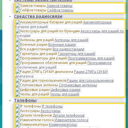
Замков товары
Сейфов товары
Средства радиосвязи
Аккумуляторные
батареи для раций
Аксессуары для раций по
брендам
Антенны для раций
Военные рации
Все радиостанции
Гарнитуры для раций
Программаторы для раций
Программное
обеспечение для раций
Рации 27МГц СИ-БИ
диапазона
Рации для горнолыжников
Спутниковые антенны
Цифровые рации
Чехлы для раций
Телефоны
IP телефоны
Аксессуары
Детали телефонов
Изменители голоса
Коммуникаторы