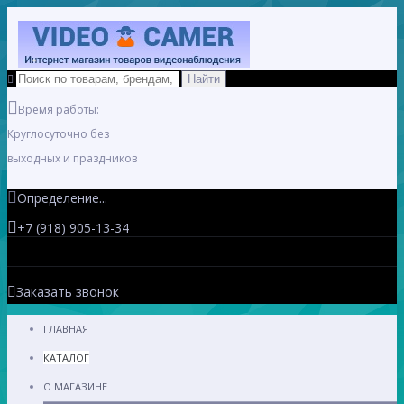
Время работы:
Круглосуточно без
выходных и праздников
Определение...
+7 (918) 905-13-34
Заказать звонок
ГЛАВНАЯ
КАТАЛОГ
О МАГАЗИНЕ