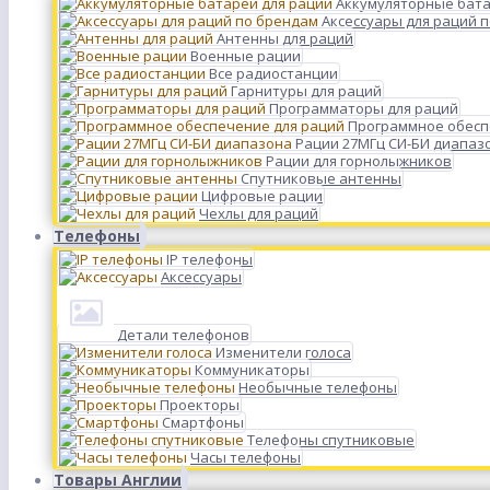
Аккумуляторные бата
Аксессуары для раций 
Антенны для раций
Военные рации
Все радиостанции
Гарнитуры для раций
Программаторы для раций
Программное обесп
Рации 27МГц СИ-БИ диапаз
Рации для горнолыжников
Спутниковые антенны
Цифровые рации
Чехлы для раций
Телефоны
IP телефоны
Аксессуары
Детали телефонов
Изменители голоса
Коммуникаторы
Необычные телефоны
Проекторы
Смартфоны
Телефоны спутниковые
Часы телефоны
Товары Англии