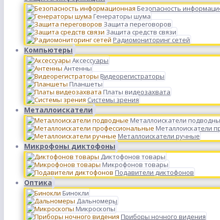
Безопасность информаци
Генераторы шума
Защита переговоров
Защита средств связи
Радиомониторинг сетей
Компьютеры
Аксессуары
Антенны
Видеорегистраторы
Планшеты
Платы видеозахвата
Системы зрения
Металлоискатели
Металлоискатели подводн
Металлоискатели п
Металлоискатели ручные
Микрофоны диктофоны
Диктофонов товары
Микрофонов товары
Подавители диктофонов
Оптика
Бинокли
Дальномеры
Микроскопы
Приборы ночного видения