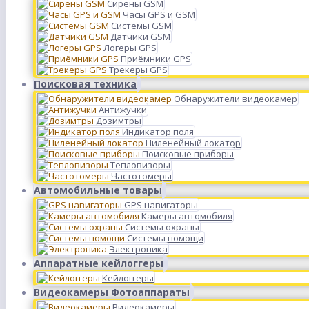
Сирены GSM
Часы GPS и GSM
Системы GSM
Датчики GSM
Логеры GPS
Приёмники GPS
Трекеры GPS
Поисковая техника
Обнаружители видеокамер
Антижучки
Дозимтры
Индикатор поля
Ниленейный локатор
Поисковые приборы
Тепловизоры
Частотомеры
Автомобильные товары
GPS навигаторы
Камеры автомобиля
Системы охраны
Системы помощи
Электроника
Аппаратные кейлоггеры
Кейлоггеры
Видеокамеры Фотоаппараты
Видеокамеры