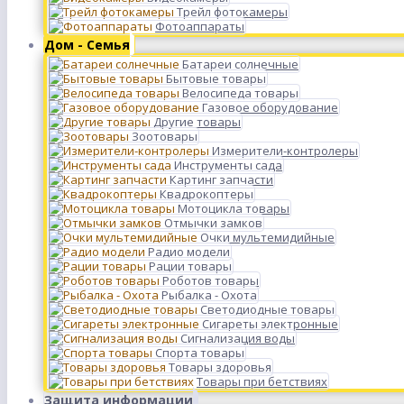
Трейл фотокамеры
Фотоаппараты
Дом - Семья
Батареи солнечные
Бытовые товары
Велосипеда товары
Газовое оборудование
Другие товары
Зоотовары
Измерители-контролеры
Инструменты сада
Картинг запчасти
Квадрокоптеры
Мотоцикла товары
Отмычки замков
Очки мультемидийные
Радио модели
Рации товары
Роботов товары
Рыбалка - Охота
Светодиодные товары
Сигареты электронные
Сигнализация воды
Спорта товары
Товары здоровья
Товары при бетствиях
Защита информации