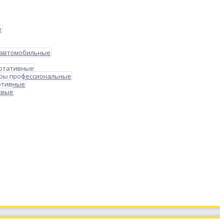
е
 автомобильные
ортативные
ры профессиональные
ртивные
овые