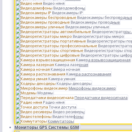
Видео няня
Видеодомофоны
Видеокамеры IP
Видеокамеры беспроводны
Видеокамеры проводные
Видеокамеры уличные
Видеорегистраторы
Видеорегистраторы микро
Видеорегистраторы п
Видеорегистрато
Видеорегистраторы спо
Видеорегистраторы цифр
Камера взрывозащищенная
Камера лазерная
Камера ночная
Камера распознавания
Камера умная
Кодеры-декодеры
Микрофоны видеокамер
Модемы
Передатчики видеосигнала
Радио няня
Точки доступа
Видео ресиверы
Видеотелефоны
Коммутаторы
Мониторы GPS Системы GSM