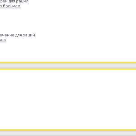
реи для раций
по брендам
ечение для раций
она