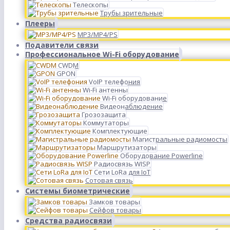
Телескопы
Трубы зрительные
Плееры
MP3/MP4/PS
Подавители связи
Профессиональное Wi-Fi оборудование
CWDM
GPON
VoIP телефония
Wi-Fi антенны
Wi-Fi оборудование
Видеонаблюдение
Грозозащита
Коммутаторы
Комплектующие
Магистральные радиомосты
Маршрутизаторы
Оборудование Powerline
Радиосвязь WISP
Сети LoRa для IoT
Сотовая связь
Системы биометрические
Замков товары
Сейфов товары
Средства радиосвязи