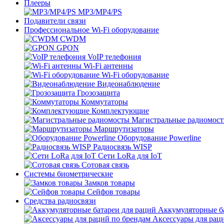
Плееры
MP3/MP4/PS
Подавители связи
Профессиональное Wi-Fi оборудование
CWDM
GPON
VoIP телефония
Wi-Fi антенны
Wi-Fi оборудование
Видеонаблюдение
Грозозащита
Коммутаторы
Комплектующие
Магистральные радиомос
Маршрутизаторы
Оборудование Powerline
Радиосвязь WISP
Сети LoRa для IoT
Сотовая связь
Системы биометрические
Замков товары
Сейфов товары
Средства радиосвязи
Аккумуляторные ба
Аксессуары для рац