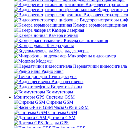
Видеорегистраторы 
Видеорегистра
Видеорегистраторы с
Видеорегистраторы ци
Камера взрывозащищенная
Камера лазерная
Камера ночная
Камера распознавания
Камера умная
Кодеры-декодеры
Микрофоны видеокамер
Модемы
Передатчики видеосигнала
Радио няня
Точки доступа
Видео ресиверы
Видеотелефоны
Коммутаторы
Мониторы GPS Системы GSM
Сирены GSM
Часы GPS и GSM
Системы GSM
Датчики GSM
Логеры GPS
Приёмники GPS