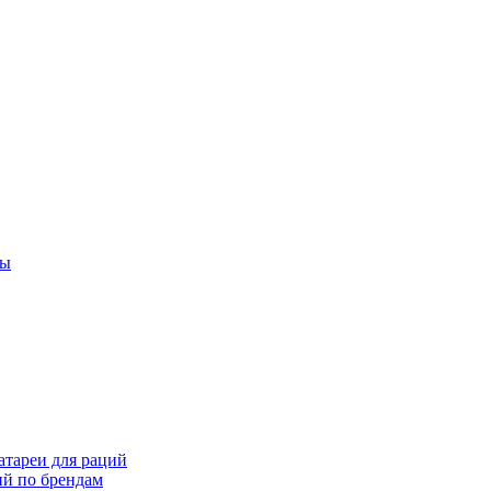
ты
тареи для раций
ий по брендам