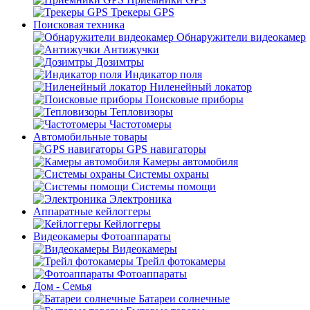
Трекеры GPS
Поисковая техника
Обнаружители видеокамер
Антижучки
Дозимтры
Индикатор поля
Ниленейный локатор
Поисковые приборы
Тепловизоры
Частотомеры
Автомобильные товары
GPS навигаторы
Камеры автомобиля
Системы охраны
Системы помощи
Электроника
Аппаратные кейлоггеры
Кейлоггеры
Видеокамеры Фотоаппараты
Видеокамеры
Трейл фотокамеры
Фотоаппараты
Дом - Семья
Батареи солнечные