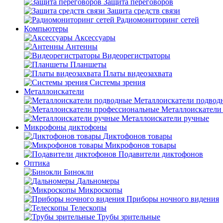
Защита переговоров
Защита средств связи
Радиомониторинг сетей
Компьютеры
Аксессуары
Антенны
Видеорегистраторы
Планшеты
Платы видеозахвата
Системы зрения
Металлоискатели
Металлоискатели подвод
Металлоискатели
Металлоискатели ручные
Микрофоны диктофоны
Диктофонов товары
Микрофонов товары
Подавители диктофонов
Оптика
Бинокли
Дальномеры
Микроскопы
Приборы ночного видения
Телескопы
Трубы зрительные