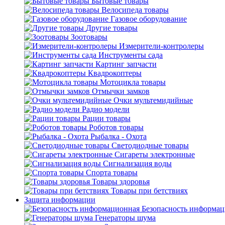
Бытовые товары
Велосипеда товары
Газовое оборудование
Другие товары
Зоотовары
Измерители-контролеры
Инструменты сада
Картинг запчасти
Квадрокоптеры
Мотоцикла товары
Отмычки замков
Очки мультемидийные
Радио модели
Рации товары
Роботов товары
Рыбалка - Охота
Светодиодные товары
Сигареты электронные
Сигнализация воды
Спорта товары
Товары здоровья
Товары при бетствиях
Защита информации
Безопасность информа
Генераторы шума