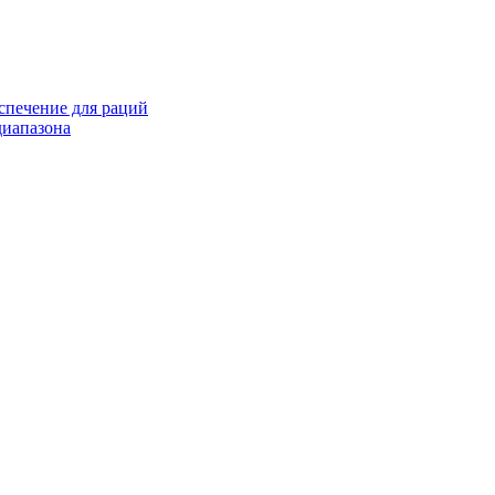
спечение для раций
иапазона