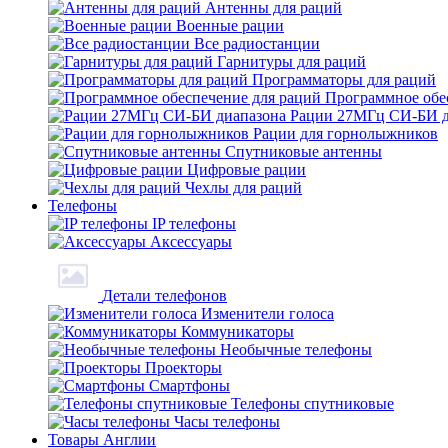
Антенны для раций
Военные рации
Все радиостанции
Гарнитуры для раций
Программаторы для раций
Программное обе
Рации 27МГц СИ-БИ д
Рации для горнолыжников
Спутниковые антенны
Цифровые рации
Чехлы для раций
Телефоны
IP телефоны
Аксессуары
Детали телефонов
Изменители голоса
Коммуникаторы
Необычные телефоны
Проекторы
Смартфоны
Телефоны спутниковые
Часы телефоны
Товары Англии