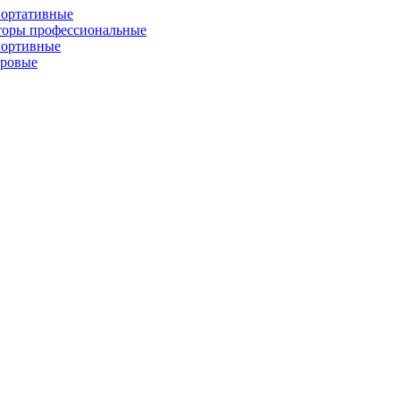
портативные
торы профессиональные
портивные
фровые