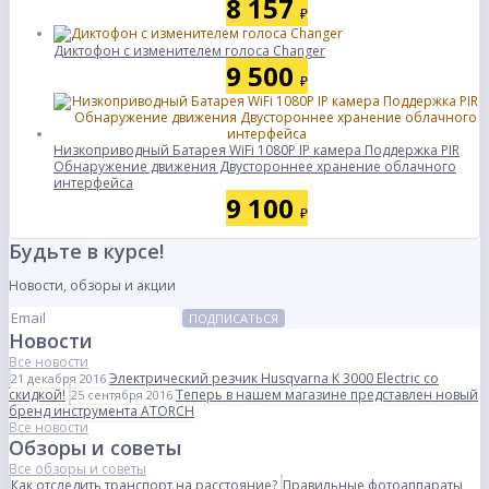
8 157
₽
Диктофон с изменителем голоса Changer
9 500
₽
Низкоприводный Батарея WiFi 1080P IP камера Поддержка PIR
Обнаружение движения Двустороннее хранение облачного
интерфейса
9 100
₽
Будьте в курсе!
Новости, обзоры и акции
ПОДПИСАТЬСЯ
Новости
Все новости
Электрический резчик Husqvarna K 3000 Electric со
21 декабря 2016
скидкой!
Теперь в нашем магазине представлен новый
25 сентября 2016
бренд инструмента ATORCH
Все новости
Обзоры и советы
Все обзоры и советы
Как отследить транспорт на расстояние?
Правильные фотоаппараты