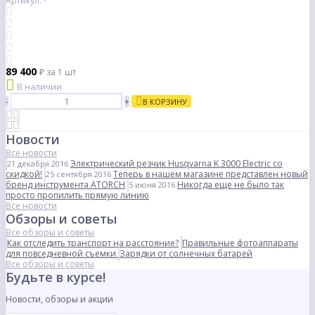
Артикул: -
89 400
₽
за 1 шт
В наличии
-
+
В КОРЗИНУ
Новости
Все новости
Электрический резчик Husqvarna K 3000 Electric со
21 декабря 2016
скидкой!
Теперь в нашем магазине представлен новый
25 сентября 2016
бренд инструмента ATORCH
Никогда еще не было так
5 июня 2016
просто пропилить прямую линию
Все новости
Обзоры и советы
Все обзоры и советы
Как отследить транспорт на расстояние?
Правильные фотоаппараты
для повседневной съемки
Зарядки от солнечных батарей
Все обзоры и советы
Будьте в курсе!
Новости, обзоры и акции