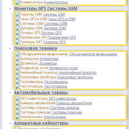
Коммутаторы
Мониторы GPS Системы GSM
Сирены GSM
Часы GPS и GSM
Системы GSM
Датчики GSM
Логеры GPS
Приёмники GPS
Трекеры GPS
Поисковая техника
Обнаружители видеокамер
Антижучки
Дозимтры
Индикатор поля
Ниленейный локатор
Поисковые приборы
Тепловизоры
Частотомеры
Автомобильные товары
GPS навигаторы
Камеры автомобиля
Системы охраны
Системы помощи
Электроника
Аппаратные кейлоггеры
Кейлоггеры