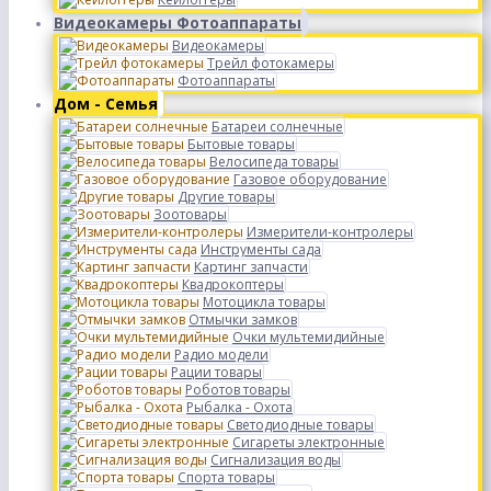
Видеокамеры Фотоаппараты
Видеокамеры
Трейл фотокамеры
Фотоаппараты
Дом - Семья
Батареи солнечные
Бытовые товары
Велосипеда товары
Газовое оборудование
Другие товары
Зоотовары
Измерители-контролеры
Инструменты сада
Картинг запчасти
Квадрокоптеры
Мотоцикла товары
Отмычки замков
Очки мультемидийные
Радио модели
Рации товары
Роботов товары
Рыбалка - Охота
Светодиодные товары
Сигареты электронные
Сигнализация воды
Спорта товары