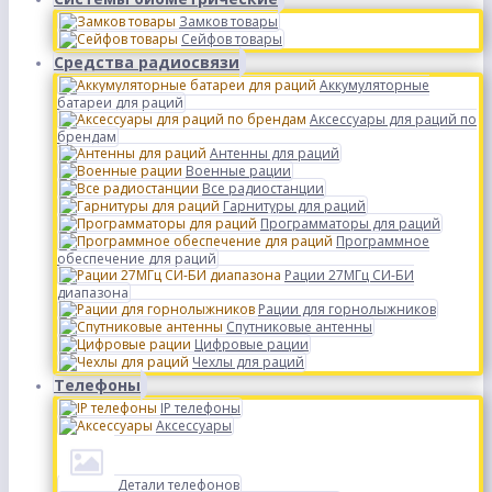
Замков товары
Сейфов товары
Средства радиосвязи
Аккумуляторные
батареи для раций
Аксессуары для раций по
брендам
Антенны для раций
Военные рации
Все радиостанции
Гарнитуры для раций
Программаторы для раций
Программное
обеспечение для раций
Рации 27МГц СИ-БИ
диапазона
Рации для горнолыжников
Спутниковые антенны
Цифровые рации
Чехлы для раций
Телефоны
IP телефоны
Аксессуары
Детали телефонов