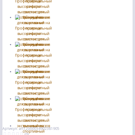
Артикул: art12000034902381905
(0)