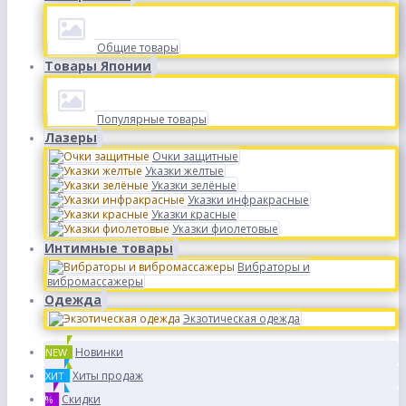
Общие товары
Товары Японии
Популярные товары
Лазеры
Очки защитные
Указки желтые
Указки зелёные
Указки инфракрасные
Указки красные
Указки фиолетовые
Интимные товары
Вибраторы и
вибромассажеры
Одежда
Экзотическая одежда
Новинки
NEW
Хиты продаж
ХИТ
Скидки
%