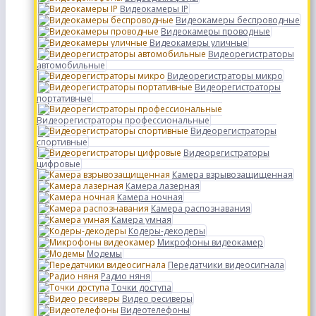
Видеокамеры IP
Видеокамеры беспроводные
Видеокамеры проводные
Видеокамеры уличные
Видеорегистраторы
автомобильные
Видеорегистраторы микро
Видеорегистраторы
портативные
Видеорегистраторы профессиональные
Видеорегистраторы
спортивные
Видеорегистраторы
цифровые
Камера взрывозащищенная
Камера лазерная
Камера ночная
Камера распознавания
Камера умная
Кодеры-декодеры
Микрофоны видеокамер
Модемы
Передатчики видеосигнала
Радио няня
Точки доступа
Видео ресиверы
Видеотелефоны