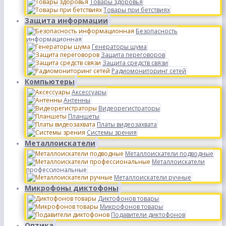
Товары здоровья
Товары при бетствиях
Защита информации
Безопасность
информационная
Генераторы шума
Защита переговоров
Защита средств связи
Радиомониторинг сетей
Компьютеры
Аксессуары
Антенны
Видеорегистраторы
Планшеты
Платы видеозахвата
Системы зрения
Металлоискатели
Металлоискатели подводные
Металлоискатели
профессиональные
Металлоискатели ручные
Микрофоны диктофоны
Диктофонов товары
Микрофонов товары
Подавители диктофонов
Оптика