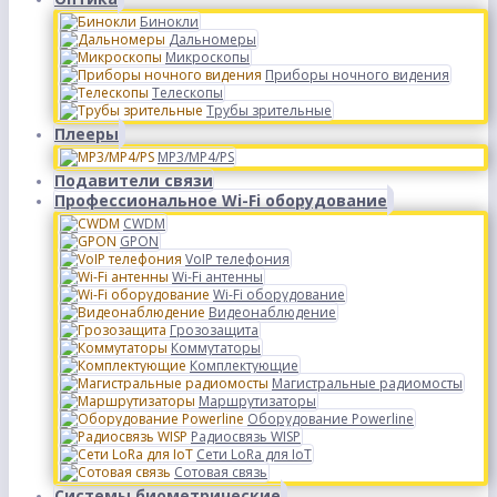
Бинокли
Дальномеры
Микроскопы
Приборы ночного видения
Телескопы
Трубы зрительные
Плееры
MP3/MP4/PS
Подавители связи
Профессиональное Wi-Fi оборудование
CWDM
GPON
VoIP телефония
Wi-Fi антенны
Wi-Fi оборудование
Видеонаблюдение
Грозозащита
Коммутаторы
Комплектующие
Магистральные радиомосты
Маршрутизаторы
Оборудование Powerline
Радиосвязь WISP
Сети LoRa для IoT
Сотовая связь
Системы биометрические