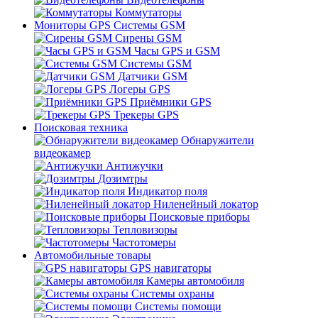
Коммутаторы
Мониторы GPS Системы GSM
Сирены GSM
Часы GPS и GSM
Системы GSM
Датчики GSM
Логеры GPS
Приёмники GPS
Трекеры GPS
Поисковая техника
Обнаружители
видеокамер
Антижучки
Дозимтры
Индикатор поля
Ниленейный локатор
Поисковые приборы
Тепловизоры
Частотомеры
Автомобильные товары
GPS навигаторы
Камеры автомобиля
Системы охраны
Системы помощи