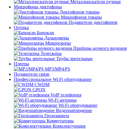
Металлоискатели ручные
Микрофоны диктофоны
Диктофонов товары
Микрофонов товары
Подавители диктофонов
Оптика
Бинокли
Дальномеры
Микроскопы
Приборы ночного видения
Телескопы
Трубы зрительные
Плееры
MP3/MP4/PS
Подавители связи
Профессиональное Wi-Fi оборудование
CWDM
GPON
VoIP телефония
Wi-Fi антенны
Wi-Fi оборудование
Видеонаблюдение
Грозозащита
Коммутаторы
Комплектующие