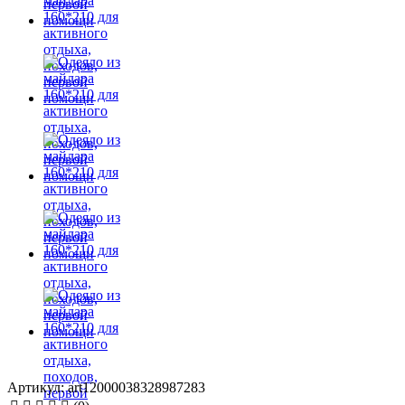
Артикул: art12000038328987283