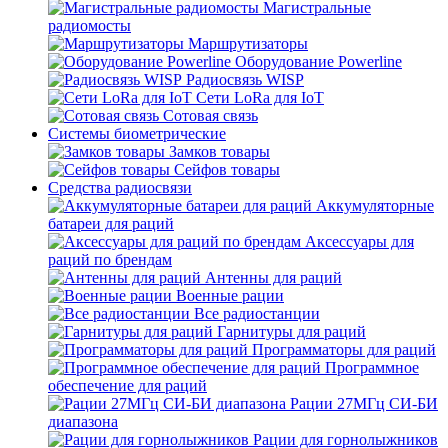
Магистральные
радиомосты
Маршрутизаторы
Оборудование Powerline
Радиосвязь WISP
Сети LoRa для IoT
Сотовая связь
Системы биометрические
Замков товары
Сейфов товары
Средства радиосвязи
Аккумуляторные
батареи для раций
Аксессуары для
раций по брендам
Антенны для раций
Военные рации
Все радиостанции
Гарнитуры для раций
Программаторы для раций
Программное
обеспечение для раций
Рации 27МГц СИ-БИ
диапазона
Рации для горнолыжников