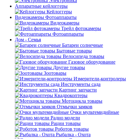
Электроника
Аппаратные кейлоггеры
Кейлоггеры
Видеокамеры Фотоаппараты
Видеокамеры
Трейл фотокамеры
Фотоаппараты
Дом - Семья
Батареи солнечные
Бытовые товары
Велосипеда товары
Газовое оборудование
Другие товары
Зоотовары
Измерители-контролеры
Инструменты сада
Картинг запчасти
Квадрокоптеры
Мотоцикла товары
Отмычки замков
Очки мультемидийные
Радио модели
Рации товары
Роботов товары
Рыбалка - Охота