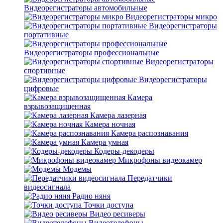
Видеорегистраторы автомобильные
Видеорегистраторы микро
Видеорегистраторы
портативные
Видеорегистраторы профессиональные
Видеорегистраторы
спортивные
Видеорегистраторы
цифровые
Камера
взрывозащищенная
Камера лазерная
Камера ночная
Камера распознавания
Камера умная
Кодеры-декодеры
Микрофоны видеокамер
Модемы
Передатчики
видеосигнала
Радио няня
Точки доступа
Видео ресиверы
Видеотелефоны