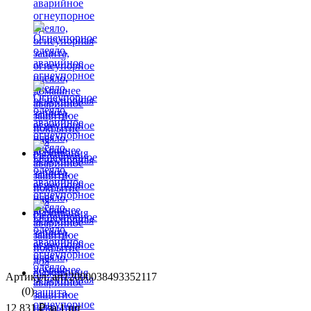
Артикул: art12000038493352117
(0)
12 831 ₽
за 1 шт