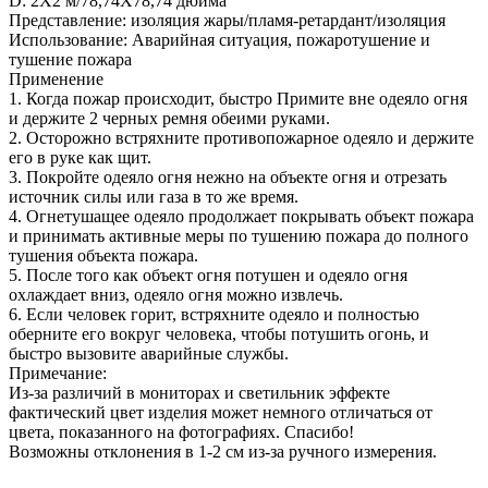
D: 2X2 м/78,74X78,74 дюйма
Представление: изоляция жары/пламя-ретардант/изоляция
Использование: Аварийная ситуация, пожаротушение и
тушение пожара
Применение
1. Когда пожар происходит, быстро Примите вне одеяло огня
и держите 2 черных ремня обеими руками.
2. Осторожно встряхните противопожарное одеяло и держите
его в руке как щит.
3. Покройте одеяло огня нежно на объекте огня и отрезать
источник силы или газа в то же время.
4. Огнетушащее одеяло продолжает покрывать объект пожара
и принимать активные меры по тушению пожара до полного
тушения объекта пожара.
5. После того как объект огня потушен и одеяло огня
охлаждает вниз, одеяло огня можно извлечь.
6. Если человек горит, встряхните одеяло и полностью
оберните его вокруг человека, чтобы потушить огонь, и
быстро вызовите аварийные службы.
Примечание:
Из-за различий в мониторах и светильник эффекте
фактический цвет изделия может немного отличаться от
цвета, показанного на фотографиях. Спасибо!
Возможны отклонения в 1-2 см из-за ручного измерения.