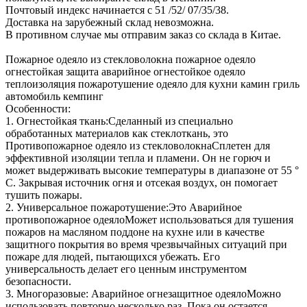
Почтовый индекс начинается с 51 /52/ 07/35/38.
Доставка на зарубежный склад невозможна.
В противном случае мы отправим заказ со склада в Китае.
Пожарное одеяло из стекловолокна пожарное одеяло
огнестойкая защита аварийное огнестойкое одеяло
теплоизоляция пожаротушение одеяло для кухни камин гриль
автомобиль кемпинг
Особенности:
1. Огнестойкая ткань:Сделанный из специально
обработанных материалов как стеклоткань, это
Противопожарное одеяло из стекловолокнаСплетен для
эффективной изоляции тепла и пламени. Он не горюч и
может выдерживать высокие температуры в диапазоне от 55 °
C. Закрывая источник огня и отсекая воздух, он помогает
тушить пожары.
2. Универсальное пожаротушение:Это Аварийное
противопожарное одеялоМожет использоваться для тушения
пожаров на масляном поддоне на кухне или в качестве
защитного покрытия во время чрезвычайных ситуаций при
пожаре для людей, пытающихся убежать. Его
универсальность делает его ценным инструментом
безопасности.
3. Многоразовые: Аварийное огнезащитное одеялоМожно
использовать повторно несколько раз. Пока он остается