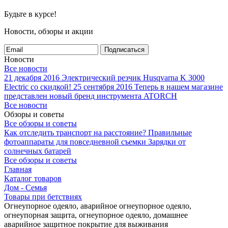
Будьте в курсе!
Новости, обзоры и акции
Подписаться
Новости
Все новости
21 декабря 2016
Электрический резчик Husqvarna K 3000
Electric со скидкой!
25 сентября 2016
Теперь в нашем магазине
представлен новый бренд инструмента ATORCH
Все новости
Обзоры и советы
Все обзоры и советы
Как отследить транспорт на расстояние?
Правильные
фотоаппараты для повседневной съемки
Зарядки от
солнечных батарей
Все обзоры и советы
Главная
Каталог товаров
Дом - Семья
Товары при бетствиях
Огнеупорное одеяло, аварийное огнеупорное одеяло,
огнеупорная защита, огнеупорное одеяло, домашнее
аварийное защитное покрытие для выживания