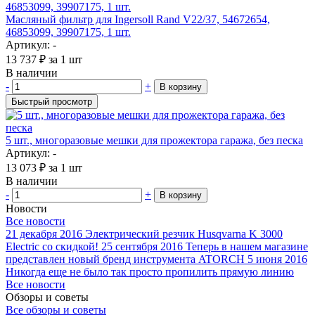
Масляный фильтр для Ingersoll Rand V22/37, 54672654,
46853099, 39907175, 1 шт.
Артикул: -
13 737
₽
за 1 шт
В наличии
-
+
В корзину
Быстрый просмотр
5 шт., многоразовые мешки для прожектора гаража, без песка
Артикул: -
13 073
₽
за 1 шт
В наличии
-
+
В корзину
Новости
Все новости
21 декабря 2016
Электрический резчик Husqvarna K 3000
Electric со скидкой!
25 сентября 2016
Теперь в нашем магазине
представлен новый бренд инструмента ATORCH
5 июня 2016
Никогда еще не было так просто пропилить прямую линию
Все новости
Обзоры и советы
Все обзоры и советы