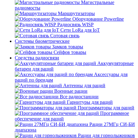
Магистральные
радиомосты
Маршрутизаторы
Оборудование Powerline
Радиосвязь WISP
Сети LoRa для IoT
Сотовая связь
Системы биометрические
Замков товары
Сейфов товары
Средства радиосвязи
Аккумуляторные
батареи для раций
Аксессуары для
раций по брендам
Антенны для раций
Военные рации
Все радиостанции
Гарнитуры для раций
Программаторы для раций
Программное
обеспечение для раций
Рации 27МГц СИ-БИ
диапазона
Рации для горнолыжников