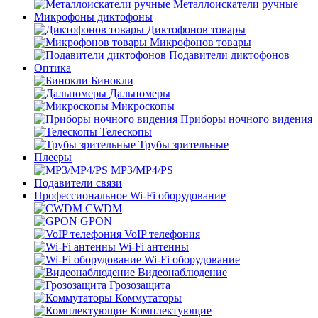
Металлоискатели ручные
Микрофоны диктофоны
Диктофонов товары
Микрофонов товары
Подавители диктофонов
Оптика
Бинокли
Дальномеры
Микроскопы
Приборы ночного видения
Телескопы
Трубы зрительные
Плееры
MP3/MP4/PS
Подавители связи
Профессиональное Wi-Fi оборудование
CWDM
GPON
VoIP телефония
Wi-Fi антенны
Wi-Fi оборудование
Видеонаблюдение
Грозозащита
Коммутаторы
Комплектующие