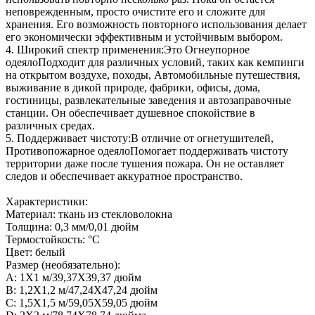
неповрежденным, просто очистите его и сложите для
хранения. Его возможность повторного использования делает
его экономически эффективным и устойчивым выбором.
4. Широкий спектр применения:Это Огнеупорное
одеялоПодходит для различных условий, таких как кемпинги
на открытом воздухе, походы, Автомобильные путешествия,
выживание в дикой природе, фабрики, офисы, дома,
гостиницы, развлекательные заведения и автозаправочные
станции. Он обеспечивает душевное спокойствие в
различных средах.
5. Поддерживает чистоту:В отличие от огнетушителей,
Противопожарное одеялоПомогает поддерживать чистоту
территории даже после тушения пожара. Он не оставляет
следов и обеспечивает аккуратное пространство.
Характеристики:
Материал: ткань из стекловолокна
Толщина: 0,3 мм/0,01 дюйм
Термостойкость: °C
Цвет: белый
Размер (необязательно):
A: 1X1 м/39,37X39,37 дюйм
B: 1,2X1,2 м/47,24X47,24 дюйм
C: 1,5X1,5 м/59,05X59,05 дюйм