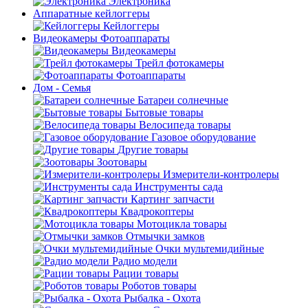
Электроника
Аппаратные кейлоггеры
Кейлоггеры
Видеокамеры Фотоаппараты
Видеокамеры
Трейл фотокамеры
Фотоаппараты
Дом - Семья
Батареи солнечные
Бытовые товары
Велосипеда товары
Газовое оборудование
Другие товары
Зоотовары
Измерители-контролеры
Инструменты сада
Картинг запчасти
Квадрокоптеры
Мотоцикла товары
Отмычки замков
Очки мультемидийные
Радио модели
Рации товары
Роботов товары
Рыбалка - Охота