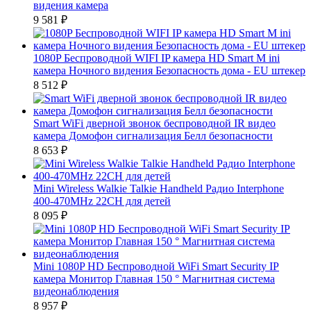
видения камера
9 581
₽
1080P Беспроводной WIFI IP камера HD Smart M ini
камера Ночного видения Безопасность дома - EU штекер
8 512
₽
Smart WiFi дверной звонок беспроводной IR видео
камера Домофон сигнализация Белл безопасности
8 653
₽
Mini Wireless Walkie Talkie Handheld Радио Interphone
400-470MHz 22CH для детей
8 095
₽
Mini 1080P HD Беспроводной WiFi Smart Security IP
камера Монитор Главная 150 ° Магнитная система
видеонаблюдения
8 957
₽