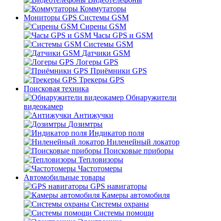
Коммутаторы
Мониторы GPS Системы GSM
Сирены GSM
Часы GPS и GSM
Системы GSM
Датчики GSM
Логеры GPS
Приёмники GPS
Трекеры GPS
Поисковая техника
Обнаружители
видеокамер
Антижучки
Дозимтры
Индикатор поля
Ниленейный локатор
Поисковые приборы
Тепловизоры
Частотомеры
Автомобильные товары
GPS навигаторы
Камеры автомобиля
Системы охраны
Системы помощи