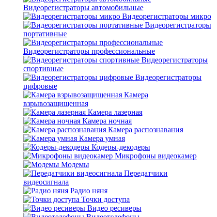
Видеорегистраторы автомобильные
Видеорегистраторы микро
Видеорегистраторы
портативные
Видеорегистраторы профессиональные
Видеорегистраторы
спортивные
Видеорегистраторы
цифровые
Камера
взрывозащищенная
Камера лазерная
Камера ночная
Камера распознавания
Камера умная
Кодеры-декодеры
Микрофоны видеокамер
Модемы
Передатчики
видеосигнала
Радио няня
Точки доступа
Видео ресиверы
Видеотелефоны