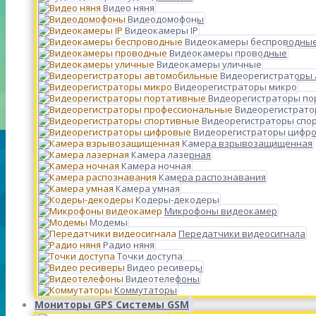
Видео няня
Видеодомофоны
Видеокамеры IP
Видеокамеры беспроводны
Видеокамеры проводные
Видеокамеры уличные
Видеорегистраторы
Видеорегистраторы микро
Видеорегистраторы п
Видеорегистрато
Видеорегистраторы спо
Видеорегистраторы цифр
Камера взрывозащищенная
Камера лазерная
Камера ночная
Камера распознавания
Камера умная
Кодеры-декодеры
Микрофоны видеокамер
Модемы
Передатчики видеосигнала
Радио няня
Точки доступа
Видео ресиверы
Видеотелефоны
Коммутаторы
Мониторы GPS Системы GSM