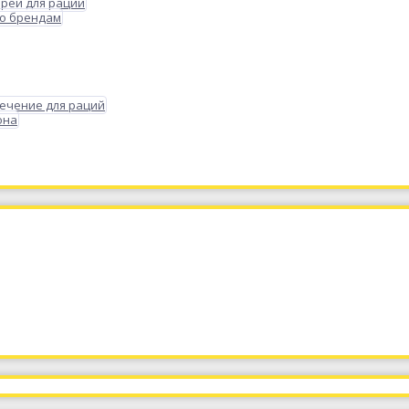
реи для раций
по брендам
ечение для раций
она