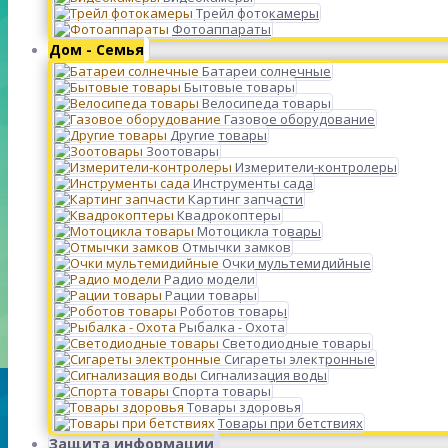
Трейл фотокамеры
Фотоаппараты
Дом - Семья
Батареи солнечные
Бытовые товары
Велосипеда товары
Газовое оборудование
Другие товары
Зоотовары
Измерители-контролеры
Инструменты сада
Картинг запчасти
Квадрокоптеры
Мотоцикла товары
Отмычки замков
Очки мультемидийные
Радио модели
Рации товары
Роботов товары
Рыбалка - Охота
Светодиодные товары
Сигареты электронные
Сигнализация воды
Спорта товары
Товары здоровья
Товары при бетствиях
Защита информации