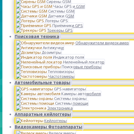
Сирены GSM
Часы GPS и GSM
Системы GSM
Датчики GSM
Логеры GPS
Приёмники GPS
Трекеры GPS
Поисковая техника
Обнаружители видеокамер
Антижучки
Дозимтры
Индикатор поля
Ниленейный локатор
Поисковые приборы
Тепловизоры
Частотомеры
Автомобильные товары
GPS навигаторы
Камеры автомобиля
Системы охраны
Системы помощи
Электроника
Аппаратные кейлоггеры
Кейлоггеры
Видеокамеры Фотоаппараты
Видеокамеры