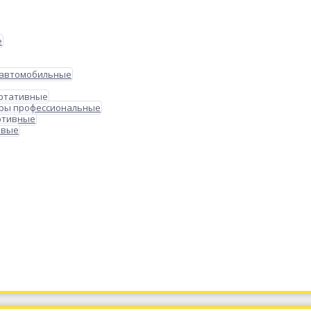
е
 автомобильные
ортативные
ры профессиональные
ртивные
овые