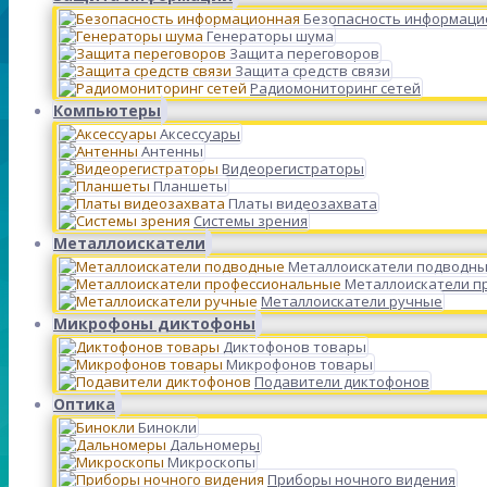
Безопасность информаци
Генераторы шума
Защита переговоров
Защита средств связи
Радиомониторинг сетей
Компьютеры
Аксессуары
Антенны
Видеорегистраторы
Планшеты
Платы видеозахвата
Системы зрения
Металлоискатели
Металлоискатели подводн
Металлоискатели п
Металлоискатели ручные
Микрофоны диктофоны
Диктофонов товары
Микрофонов товары
Подавители диктофонов
Оптика
Бинокли
Дальномеры
Микроскопы
Приборы ночного видения