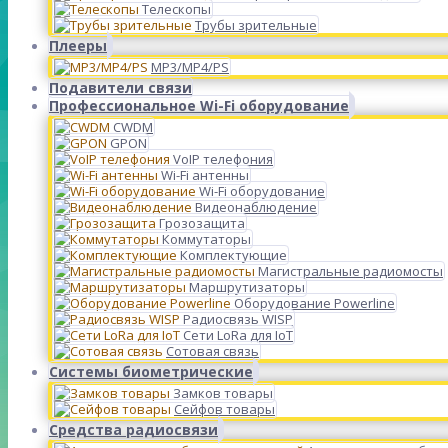
Телескопы
Трубы зрительные
Плееры
MP3/MP4/PS
Подавители связи
Профессиональное Wi-Fi оборудование
CWDM
GPON
VoIP телефония
Wi-Fi антенны
Wi-Fi оборудование
Видеонаблюдение
Грозозащита
Коммутаторы
Комплектующие
Магистральные радиомосты
Маршрутизаторы
Оборудование Powerline
Радиосвязь WISP
Сети LoRa для IoT
Сотовая связь
Системы биометрические
Замков товары
Сейфов товары
Средства радиосвязи