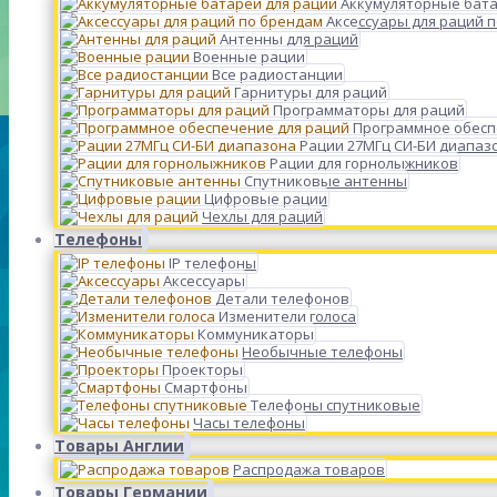
Аккумуляторные бата
Аксессуары для раций 
Антенны для раций
Военные рации
Все радиостанции
Гарнитуры для раций
Программаторы для раций
Программное обесп
Рации 27МГц СИ-БИ диапаз
Рации для горнолыжников
Спутниковые антенны
Цифровые рации
Чехлы для раций
Телефоны
IP телефоны
Аксессуары
Детали телефонов
Изменители голоса
Коммуникаторы
Необычные телефоны
Проекторы
Смартфоны
Телефоны спутниковые
Часы телефоны
Товары Англии
Распродажа товаров
Товары Германии