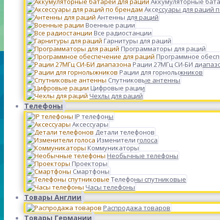
Аккумуляторные бата
Аксессуары для раций 
Антенны для раций
Военные рации
Все радиостанции
Гарнитуры для раций
Программаторы для раций
Программное обесп
Рации 27МГц СИ-БИ диапаз
Рации для горнолыжников
Спутниковые антенны
Цифровые рации
Чехлы для раций
Телефоны
IP телефоны
Аксессуары
Детали телефонов
Изменители голоса
Коммуникаторы
Необычные телефоны
Проекторы
Смартфоны
Телефоны спутниковые
Часы телефоны
Товары Англии
Распродажа товаров
Товары Германии