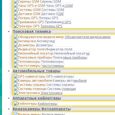
Сирены GSM
Часы GPS и GSM
Системы GSM
Датчики GSM
Логеры GPS
Приёмники GPS
Трекеры GPS
Поисковая техника
Обнаружители видеокамер
Антижучки
Дозимтры
Индикатор поля
Ниленейный локатор
Поисковые приборы
Тепловизоры
Частотомеры
Автомобильные товары
GPS навигаторы
Камеры автомобиля
Системы охраны
Системы помощи
Электроника
Аппаратные кейлоггеры
Кейлоггеры
Видеокамеры Фотоаппараты
Видеокамеры