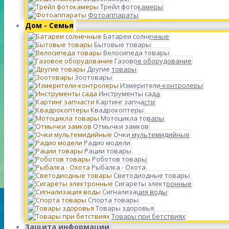
Трейл фотокамеры
Фотоаппараты
Дом - Семья
Батареи солнечные
Бытовые товары
Велосипеда товары
Газовое оборудование
Другие товары
Зоотовары
Измерители-контролеры
Инструменты сада
Картинг запчасти
Квадрокоптеры
Мотоцикла товары
Отмычки замков
Очки мультемидийные
Радио модели
Рации товары
Роботов товары
Рыбалка - Охота
Светодиодные товары
Сигареты электронные
Сигнализация воды
Спорта товары
Товары здоровья
Товары при бетствиях
Защита информации