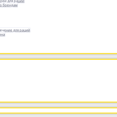
реи для раций
по брендам
ечение для раций
она