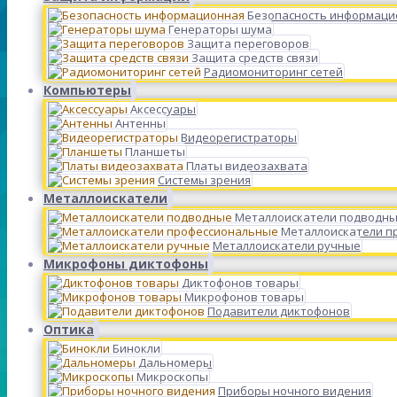
Безопасность информаци
Генераторы шума
Защита переговоров
Защита средств связи
Радиомониторинг сетей
Компьютеры
Аксессуары
Антенны
Видеорегистраторы
Планшеты
Платы видеозахвата
Системы зрения
Металлоискатели
Металлоискатели подводн
Металлоискатели п
Металлоискатели ручные
Микрофоны диктофоны
Диктофонов товары
Микрофонов товары
Подавители диктофонов
Оптика
Бинокли
Дальномеры
Микроскопы
Приборы ночного видения