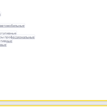
е
 автомобильные
ортативные
ры профессиональные
ртивные
овые