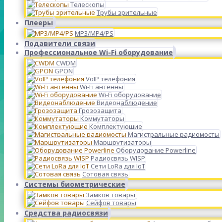
Телескопы
Трубы зрительные
Плееры
MP3/MP4/PS
Подавители связи
Профессиональное Wi-Fi оборудование
CWDM
GPON
VoIP телефония
Wi-Fi антенны
Wi-Fi оборудование
Видеонаблюдение
Грозозащита
Коммутаторы
Комплектующие
Магистральные радиомосты
Маршрутизаторы
Оборудование Powerline
Радиосвязь WISP
Сети LoRa для IoT
Сотовая связь
Системы биометрические
Замков товары
Сейфов товары
Средства радиосвязи