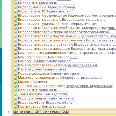
Видео няня
Видеодомофоны
Видеокамеры IP
Видеокамеры беспроводны
Видеокамеры проводные
Видеокамеры уличные
Видеорегистраторы
Видеорегистраторы микро
Видеорегистраторы п
Видеорегистрато
Видеорегистраторы спо
Видеорегистраторы цифр
Камера взрывозащищенная
Камера лазерная
Камера ночная
Камера распознавания
Камера умная
Кодеры-декодеры
Микрофоны видеокамер
Модемы
Передатчики видеосигнала
Радио няня
Точки доступа
Видео ресиверы
Видеотелефоны
Коммутаторы
Мониторы GPS Системы GSM