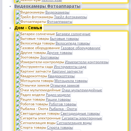
Видеокамеры Фотоаппараты
Видеокамеры
Трейл фотокамеры
Фотоаппараты
Дом - Семья
Батареи солнечные
Бытовые товары
Велосипеда товары
Газовое оборудование
Другие товары
Зоотовары
Измерители-контролеры
Инструменты сада
Картинг запчасти
Квадрокоптеры
Мотоцикла товары
Отмычки замков
Очки мультемидийные
Радио модели
Рации товары
Роботов товары
Рыбалка - Охота
Светодиодные товары
Сигареты электронные
Сигнализация воды
Спорта товары