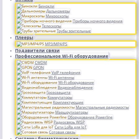
Бинокли
Дальномеры
Микроскопы
Приборы ночного видения
Телескопы
Трубы зрительные
Плееры
MP3/MP4/PS
Подавители связи
Профессиональное Wi-Fi оборудование
CWDM
GPON
VoIP телефония
Wi-Fi антенны
Wi-Fi оборудование
Видеонаблюдение
Грозозащита
Коммутаторы
Комплектующие
Магистральные радиомосты
Маршрутизаторы
Оборудование Powerline
Радиосвязь WISP
Сети LoRa для IoT
Сотовая связь
Системы биометрические