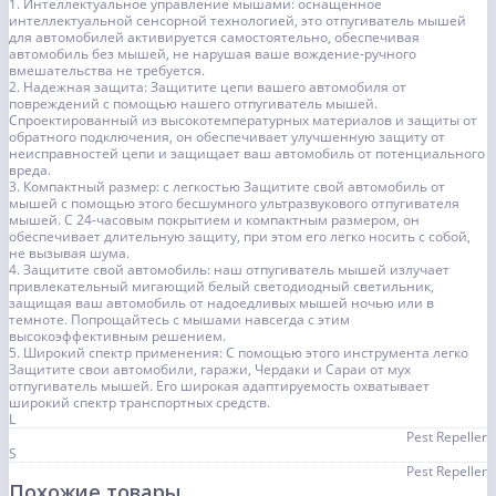
1. Интеллектуальное управление мышами: оснащенное
интеллектуальной сенсорной технологией, это отпугиватель мышей
для автомобилей активируется самостоятельно, обеспечивая
автомобиль без мышей, не нарушая ваше вождение-ручного
вмешательства не требуется.
2. Надежная защита: Защитите цепи вашего автомобиля от
повреждений с помощью нашего отпугиватель мышей.
Спроектированный из высокотемпературных материалов и защиты от
обратного подключения, он обеспечивает улучшенную защиту от
неисправностей цепи и защищает ваш автомобиль от потенциального
вреда.
3. Компактный размер: с легкостью Защитите свой автомобиль от
мышей с помощью этого бесшумного ультразвукового отпугивателя
мышей. С 24-часовым покрытием и компактным размером, он
обеспечивает длительную защиту, при этом его легко носить с собой,
не вызывая шума.
4. Защитите свой автомобиль: наш отпугиватель мышей излучает
привлекательный мигающий белый светодиодный светильник,
защищая ваш автомобиль от надоедливых мышей ночью или в
темноте. Попрощайтесь с мышами навсегда с этим
высокоэффективным решением.
5. Широкий спектр применения: С помощью этого инструмента легко
Защитите свои автомобили, гаражи, Чердаки и Сараи от мух
отпугиватель мышей. Его широкая адаптируемость охватывает
широкий спектр транспортных средств.
L
Pest Repeller
S
Pest Repeller
Похожие товары