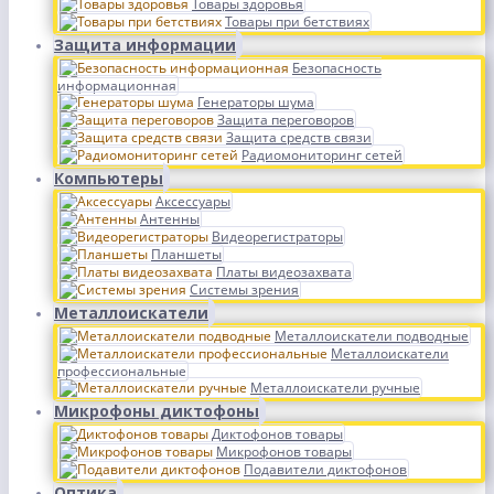
Товары здоровья
Товары при бетствиях
Защита информации
Безопасность
информационная
Генераторы шума
Защита переговоров
Защита средств связи
Радиомониторинг сетей
Компьютеры
Аксессуары
Антенны
Видеорегистраторы
Планшеты
Платы видеозахвата
Системы зрения
Металлоискатели
Металлоискатели подводные
Металлоискатели
профессиональные
Металлоискатели ручные
Микрофоны диктофоны
Диктофонов товары
Микрофонов товары
Подавители диктофонов
Оптика