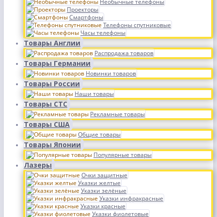
Необычные телефоны
Проекторы
Смартфоны
Телефоны спутниковые
Часы телефоны
Товары Англии
Распродажа товаров
Товары Германии
Новинки товаров
Товары России
Наши товары
Товары СТС
Рекламные товары
Товары США
Общие товары
Товары Японии
Популярные товары
Лазеры
Очки защитные
Указки желтые
Указки зелёные
Указки инфракрасные
Указки красные
Указки фиолетовые