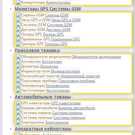
Коммутаторы
Мониторы GPS Системы GSM
Сирены GSM
Часы GPS и GSM
Системы GSM
Датчики GSM
Логеры GPS
Приёмники GPS
Трекеры GPS
Поисковая техника
Обнаружители видеокамер
Антижучки
Дозимтры
Индикатор поля
Ниленейный локатор
Поисковые приборы
Тепловизоры
Частотомеры
Автомобильные товары
GPS навигаторы
Камеры автомобиля
Системы охраны
Системы помощи
Электроника
Аппаратные кейлоггеры
Кейлоггеры