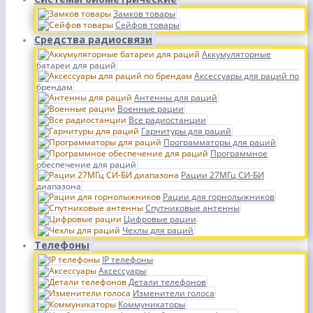
Замков товары
Сейфов товары
Средства радиосвязи
Аккумуляторные
батареи для раций
Аксессуары для раций по
брендам
Антенны для раций
Военные рации
Все радиостанции
Гарнитуры для раций
Программаторы для раций
Программное
обеспечение для раций
Рации 27МГц СИ-БИ
диапазона
Рации для горнолыжников
Спутниковые антенны
Цифровые рации
Чехлы для раций
Телефоны
IP телефоны
Аксессуары
Детали телефонов
Изменители голоса
Коммуникаторы