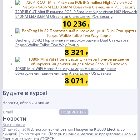
720P IR CUT Mini IP камера POE IP Smallest Night Vision H62 Network
940NM LED 3.6MM Объектив С внешним POE Securiy
10 236
₽
BaoFeng UV-82 Портативный высокомощный Dual Стандарты
Радио Walkie Talkie Two Way Радио
8 321
₽
1080P Mini WiFi Home Security камера Ночное видение
обнаружения движения для Alexa Echo - US штекер
8 071
₽
Будьте в курсе!
Новости, обзоры и акции
ПОДПИСАТЬСЯ
Новости
Все новости
Электрический резчик Husqvarna K 3000 Electric со
21 декабря 2016
скидкой!
Теперь в нашем магазине представлен новый
25 сентября 2016
бренд инструмента ATORCH