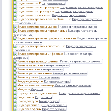
Видеокамеры IP
Видеокамеры беспроводные
Видеокамеры проводные
Видеокамеры уличные
Видеорегистраторы
автомобильные
Видеорегистраторы микро
Видеорегистраторы
портативные
Видеорегистраторы
профессиональные
Видеорегистраторы
спортивные
Видеорегистраторы
цифровые
Камера взрывозащищенная
Камера лазерная
Камера ночная
Камера распознавания
Камера умная
Кодеры-декодеры
Микрофоны видеокамер
Модемы
Передатчики видеосигнала
Радио няня
Точки доступа
Видео ресиверы
Видеотелефоны