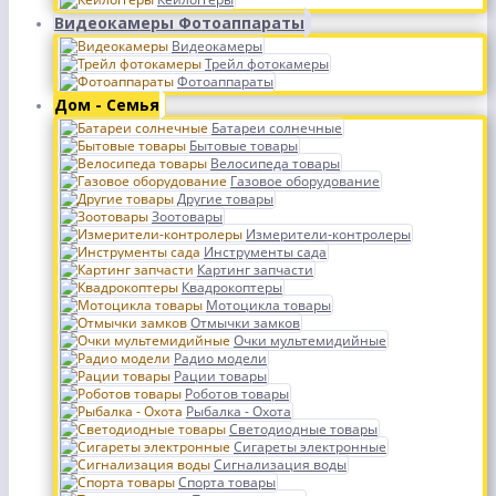
Видеокамеры Фотоаппараты
Видеокамеры
Трейл фотокамеры
Фотоаппараты
Дом - Семья
Батареи солнечные
Бытовые товары
Велосипеда товары
Газовое оборудование
Другие товары
Зоотовары
Измерители-контролеры
Инструменты сада
Картинг запчасти
Квадрокоптеры
Мотоцикла товары
Отмычки замков
Очки мультемидийные
Радио модели
Рации товары
Роботов товары
Рыбалка - Охота
Светодиодные товары
Сигареты электронные
Сигнализация воды
Спорта товары