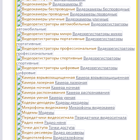
Видеокамеры IP
Видеокамеры беспроводные
Видеокамеры проводные
Видеокамеры уличные
Видеорегистраторы
автомобильные
Видеорегистраторы микро
Видеорегистраторы
портативные
Видеорегистраторы
профессиональные
Видеорегистраторы
спортивные
Видеорегистраторы
цифровые
Камера взрывозащищенная
Камера лазерная
Камера ночная
Камера распознавания
Камера умная
Кодеры-декодеры
Микрофоны видеокамер
Модемы
Передатчики видеосигнала
Радио няня
Точки доступа
Видео ресиверы
Видеотелефоны