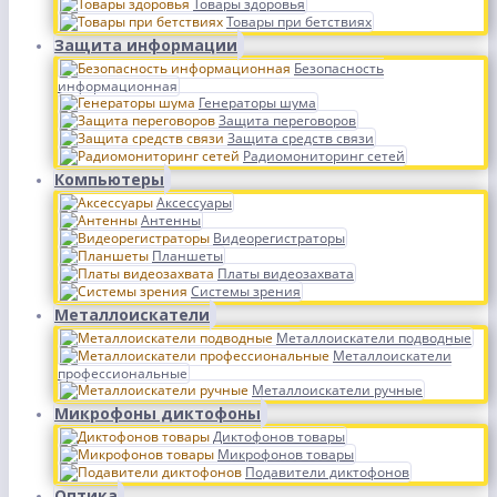
Товары здоровья
Товары при бетствиях
Защита информации
Безопасность
информационная
Генераторы шума
Защита переговоров
Защита средств связи
Радиомониторинг сетей
Компьютеры
Аксессуары
Антенны
Видеорегистраторы
Планшеты
Платы видеозахвата
Системы зрения
Металлоискатели
Металлоискатели подводные
Металлоискатели
профессиональные
Металлоискатели ручные
Микрофоны диктофоны
Диктофонов товары
Микрофонов товары
Подавители диктофонов
Оптика