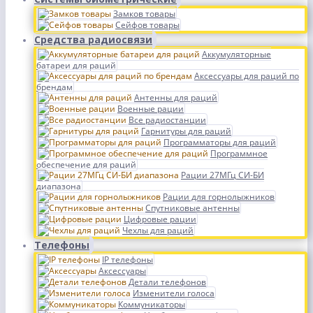
Замков товары
Сейфов товары
Средства радиосвязи
Аккумуляторные
батареи для раций
Аксессуары для раций по
брендам
Антенны для раций
Военные рации
Все радиостанции
Гарнитуры для раций
Программаторы для раций
Программное
обеспечение для раций
Рации 27МГц СИ-БИ
диапазона
Рации для горнолыжников
Спутниковые антенны
Цифровые рации
Чехлы для раций
Телефоны
IP телефоны
Аксессуары
Детали телефонов
Изменители голоса
Коммуникаторы