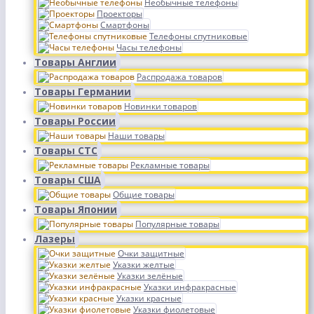
Необычные телефоны
Проекторы
Смартфоны
Телефоны спутниковые
Часы телефоны
Товары Англии
Распродажа товаров
Товары Германии
Новинки товаров
Товары России
Наши товары
Товары СТС
Рекламные товары
Товары США
Общие товары
Товары Японии
Популярные товары
Лазеры
Очки защитные
Указки желтые
Указки зелёные
Указки инфракрасные
Указки красные
Указки фиолетовые