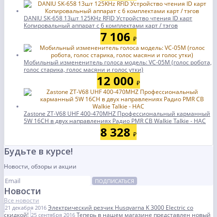
DANIU SK-658 13шт 125KHz RFID Устройство чтения ID карт
Копировальный аппарат с 6 комплектами карт / тэгов
7 106
₽
Мобильный измененитель голоса модель: VC-05M (голос робота,
голос старика, голос масяни и голос утки)
12 000
₽
Zastone ZT-V68 UHF 400-470MHZ Профессиональный карманный
5W 16CH в двух направлениях Радио PMR CB Walkie Talkie - НАС
8 328
₽
Будьте в курсе!
Новости, обзоры и акции
ПОДПИСАТЬСЯ
Новости
Все новости
Электрический резчик Husqvarna K 3000 Electric со
21 декабря 2016
скидкой!
Теперь в нашем магазине представлен новый
25 сентября 2016