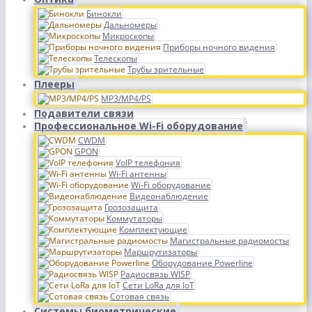
Бинокли
Дальномеры
Микроскопы
Приборы ночного видения
Телескопы
Трубы зрительные
Плееры
MP3/MP4/PS
Подавители связи
Профессиональное Wi-Fi оборудование
CWDM
GPON
VoIP телефония
Wi-Fi антенны
Wi-Fi оборудование
Видеонаблюдение
Грозозащита
Коммутаторы
Комплектующие
Магистральные радиомосты
Маршрутизаторы
Оборудование Powerline
Радиосвязь WISP
Сети LoRa для IoT
Сотовая связь
Системы биометрические