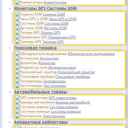
Коммутаторы
Мониторы GPS Системы GSM
Сирены GSM
Часы GPS и GSM
Системы GSM
Датчики GSM
Логеры GPS
Приёмники GPS
Трекеры GPS
Поисковая техника
Обнаружители видеокамер
Антижучки
Дозимтры
Индикатор поля
Ниленейный локатор
Поисковые приборы
Тепловизоры
Частотомеры
Автомобильные товары
GPS навигаторы
Камеры автомобиля
Системы охраны
Системы помощи
Электроника
Аппаратные кейлоггеры
Кейлоггеры