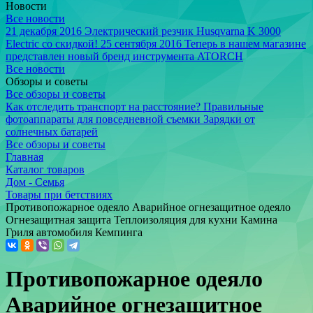
Новости
Все новости
21 декабря 2016
Электрический резчик Husqvarna K 3000
Electric со скидкой!
25 сентября 2016
Теперь в нашем магазине
представлен новый бренд инструмента ATORCH
Все новости
Обзоры и советы
Все обзоры и советы
Как отследить транспорт на расстояние?
Правильные
фотоаппараты для повседневной съемки
Зарядки от
солнечных батарей
Все обзоры и советы
Главная
Каталог товаров
Дом - Семья
Товары при бетствиях
Противопожарное одеяло Аварийное огнезащитное одеяло
Огнезащитная защита Теплоизоляция для кухни Камина
Гриля автомобиля Кемпинга
Противопожарное одеяло
Аварийное огнезащитное