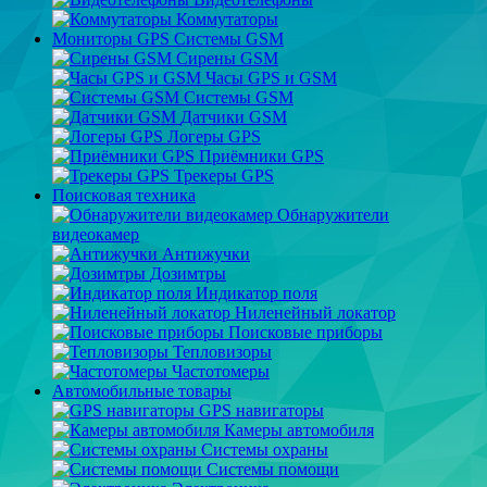
Коммутаторы
Мониторы GPS Системы GSM
Сирены GSM
Часы GPS и GSM
Системы GSM
Датчики GSM
Логеры GPS
Приёмники GPS
Трекеры GPS
Поисковая техника
Обнаружители
видеокамер
Антижучки
Дозимтры
Индикатор поля
Ниленейный локатор
Поисковые приборы
Тепловизоры
Частотомеры
Автомобильные товары
GPS навигаторы
Камеры автомобиля
Системы охраны
Системы помощи