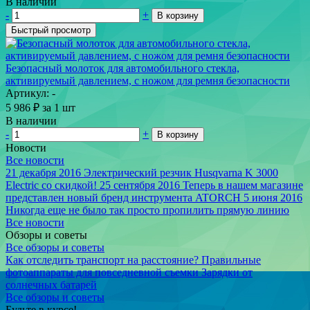
В наличии
-
+
В корзину
Быстрый просмотр
Безопасный молоток для автомобильного стекла,
активируемый давлением, с ножом для ремня безопасности
Артикул: -
5 986
₽
за 1 шт
В наличии
-
+
В корзину
Новости
Все новости
21 декабря 2016
Электрический резчик Husqvarna K 3000
Electric со скидкой!
25 сентября 2016
Теперь в нашем магазине
представлен новый бренд инструмента ATORCH
5 июня 2016
Никогда еще не было так просто пропилить прямую линию
Все новости
Обзоры и советы
Все обзоры и советы
Как отследить транспорт на расстояние?
Правильные
фотоаппараты для повседневной съемки
Зарядки от
солнечных батарей
Все обзоры и советы
Будьте в курсе!