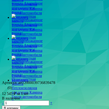
Артикул: art12000039736839478
(0)
12 545 ₽
за 1 шт
В наличии
-
+
В корзину