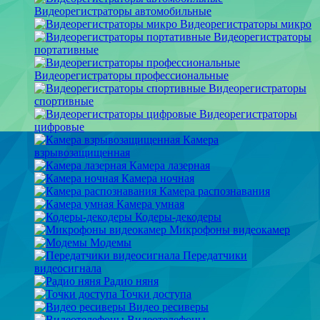
Видеорегистраторы автомобильные
Видеорегистраторы микро
Видеорегистраторы
портативные
Видеорегистраторы профессиональные
Видеорегистраторы
спортивные
Видеорегистраторы
цифровые
Камера
взрывозащищенная
Камера лазерная
Камера ночная
Камера распознавания
Камера умная
Кодеры-декодеры
Микрофоны видеокамер
Модемы
Передатчики
видеосигнала
Радио няня
Точки доступа
Видео ресиверы
Видеотелефоны