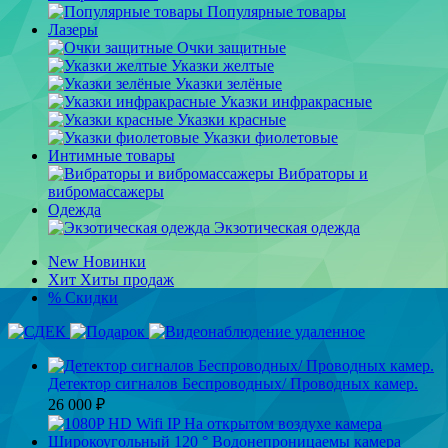
Популярные товары
Лазеры
Очки защитные
Указки желтые
Указки зелёные
Указки инфракрасные
Указки красные
Указки фиолетовые
Интимные товары
Вибраторы и
вибромассажеры
Одежда
Экзотическая одежда
New
Новинки
Хит
Хиты продаж
%
Скидки
Детектор сигналов Беспроводных/ Проводных камер.
26 000
₽