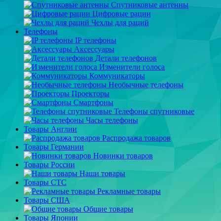
Спутниковые антенны
Цифровые рации
Чехлы для раций
Телефоны
IP телефоны
Аксессуары
Детали телефонов
Изменители голоса
Коммуникаторы
Необычные телефоны
Проекторы
Смартфоны
Телефоны спутниковые
Часы телефоны
Товары Англии
Распродажа товаров
Товары Германии
Новинки товаров
Товары России
Наши товары
Товары СТС
Рекламные товары
Товары США
Общие товары
Товары Японии