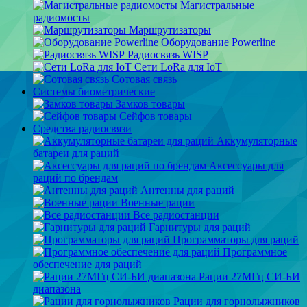
Магистральные
радиомосты
Маршрутизаторы
Оборудование Powerline
Радиосвязь WISP
Сети LoRa для IoT
Сотовая связь
Системы биометрические
Замков товары
Сейфов товары
Средства радиосвязи
Аккумуляторные
батареи для раций
Аксессуары для
раций по брендам
Антенны для раций
Военные рации
Все радиостанции
Гарнитуры для раций
Программаторы для раций
Программное
обеспечение для раций
Рации 27МГц СИ-БИ
диапазона
Рации для горнолыжников