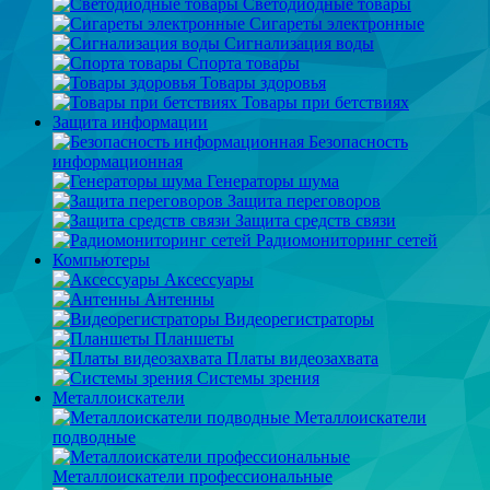
Светодиодные товары
Сигареты электронные
Сигнализация воды
Спорта товары
Товары здоровья
Товары при бетствиях
Защита информации
Безопасность
информационная
Генераторы шума
Защита переговоров
Защита средств связи
Радиомониторинг сетей
Компьютеры
Аксессуары
Антенны
Видеорегистраторы
Планшеты
Платы видеозахвата
Системы зрения
Металлоискатели
Металлоискатели
подводные
Металлоискатели профессиональные