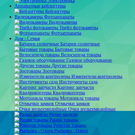
Электроника
Аппаратные кейлоггеры
Кейлоггеры
Видеокамеры Фотоаппараты
Видеокамеры
Трейл фотокамеры
Фотоаппараты
Дом - Семья
Батареи солнечные
Бытовые товары
Велосипеда товары
Газовое оборудование
Другие товары
Зоотовары
Измерители-контролеры
Инструменты сада
Картинг запчасти
Квадрокоптеры
Мотоцикла товары
Отмычки замков
Очки мультемидийные
Радио модели
Рации товары
Роботов товары
Рыбалка - Охота