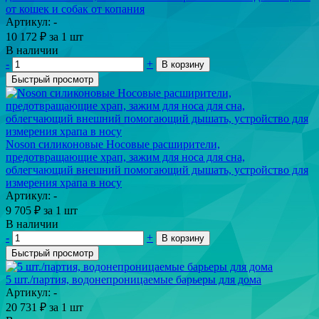
от кошек и собак от копания
Артикул: -
10 172
₽
за 1 шт
В наличии
-
+
В корзину
Быстрый просмотр
Noson силиконовые Носовые расширители,
предотвращающие храп, зажим для носа для сна,
облегчающий внешний помогающий дышать, устройство для
измерения храпа в носу
Артикул: -
9 705
₽
за 1 шт
В наличии
-
+
В корзину
Быстрый просмотр
5 шт./партия, водонепроницаемые барьеры для дома
Артикул: -
20 731
₽
за 1 шт