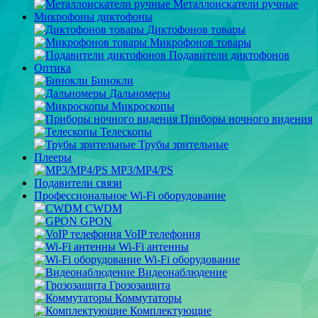
Металлоискатели ручные
Микрофоны диктофоны
Диктофонов товары
Микрофонов товары
Подавители диктофонов
Оптика
Бинокли
Дальномеры
Микроскопы
Приборы ночного видения
Телескопы
Трубы зрительные
Плееры
MP3/MP4/PS
Подавители связи
Профессиональное Wi-Fi оборудование
CWDM
GPON
VoIP телефония
Wi-Fi антенны
Wi-Fi оборудование
Видеонаблюдение
Грозозащита
Коммутаторы
Комплектующие