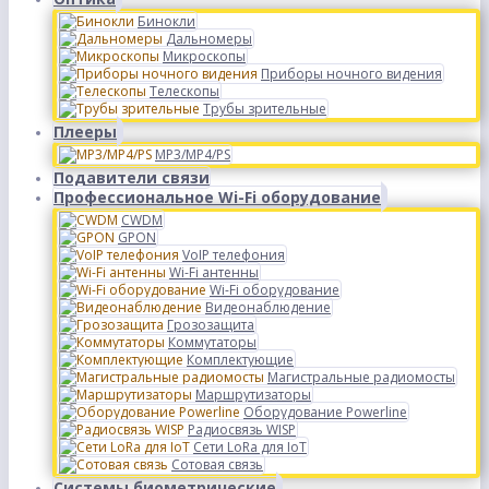
Бинокли
Дальномеры
Микроскопы
Приборы ночного видения
Телескопы
Трубы зрительные
Плееры
MP3/MP4/PS
Подавители связи
Профессиональное Wi-Fi оборудование
CWDM
GPON
VoIP телефония
Wi-Fi антенны
Wi-Fi оборудование
Видеонаблюдение
Грозозащита
Коммутаторы
Комплектующие
Магистральные радиомосты
Маршрутизаторы
Оборудование Powerline
Радиосвязь WISP
Сети LoRa для IoT
Сотовая связь
Системы биометрические