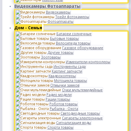
Видеокамеры Фотоаппараты
Видеокамеры
Трейл фотокамеры
Фотоаппараты
Дом - Семья
Батареи солнечные
Бытовые товары
Велосипеда товары
Газовое оборудование
Другие товары
Зоотовары
Измерители-контролеры
Инструменты сада
Картинг запчасти
Квадрокоптеры
Мотоцикла товары
Отмычки замков
Очки мультемидийные
Радио модели
Рации товары
Роботов товары
Рыбалка - Охота
Светодиодные товары
Сигареты электронные
Сигнализация воды
Спорта товары