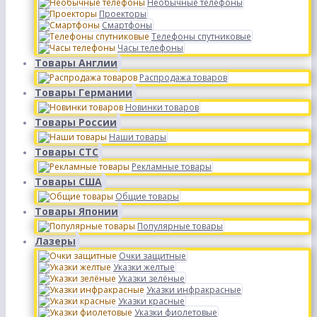
Необычные телефоны
Проекторы
Смартфоны
Телефоны спутниковые
Часы телефоны
Товары Англии
Распродажа товаров
Товары Германии
Новинки товаров
Товары России
Наши товары
Товары СТС
Рекламные товары
Товары США
Общие товары
Товары Японии
Популярные товары
Лазеры
Очки защитные
Указки желтые
Указки зелёные
Указки инфракрасные
Указки красные
Указки фиолетовые