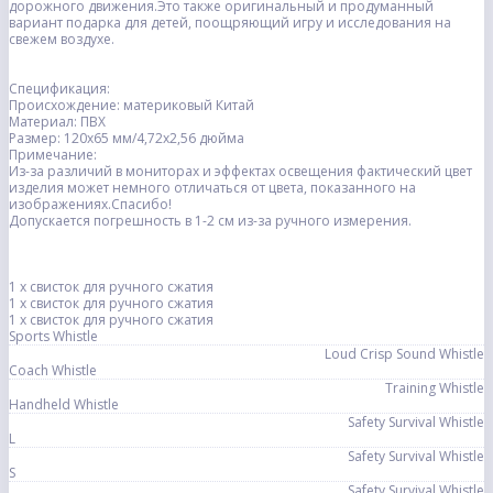
дорожного движения.Это также оригинальный и продуманный
вариант подарка для детей, поощряющий игру и исследования на
свежем воздухе.
Спецификация:
Происхождение: материковый Китай
Материал: ПВХ
Размер: 120x65 мм/4,72x2,56 дюйма
Примечание:
Из-за различий в мониторах и эффектах освещения фактический цвет
изделия может немного отличаться от цвета, показанного на
изображениях.Спасибо!
Допускается погрешность в 1-2 см из-за ручного измерения.
1 х свисток для ручного сжатия
1 х свисток для ручного сжатия
1 х свисток для ручного сжатия
Sports Whistle
Loud Crisp Sound Whistle
Coach Whistle
Training Whistle
Handheld Whistle
Safety Survival Whistle
L
Safety Survival Whistle
S
Safety Survival Whistle