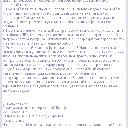
могут использовать несколько пользователей без каких-либо
опасений гигиены.
2. Громкий и чистый звук:Наш спортивный свисток издает громкий и
чистый звук, который можно услышать даже на значительной
расстоянии.Применяя большее давление при сжатии, вы можете
создать более громкий звук свистка, обеспечивая эффективное
общение.
3. Прочный и легко чистится:Наш тренерский свисток, изготовленный
из гибкого ПВХ, не только легко чистится, но и очень долговечен.Он
выдерживает регулярное использование и подходит как взрослым, так
и детям, обеспечивая длительную работу.
4. Универсальный и многофункциональный:Наш тренировочный
свисток является универсальным инструментом в различных условиях,
включая спортивные площадки, бассейны, дрессировку собак и
контроль дорожного движения.Он служит полезным аксессуаром в
самых разных ситуациях, удовлетворяя различные потребности.
5. Удобный и оригинальный подарок:Наш аварийный свисток —
идеальный подарок для тренеров, судей, сотрудников
патрулирования, официантов, спасателей, тренеров по животным или
дорожного движения.Это также оригинальный и продуманный
вариант подарка для детей, поощряющий игру и исследования на
свежем воздухе.
Спецификация:
Происхождение: материковый Китай
Материал: ПВХ
Размер: 120x65 мм/4,72x2,56 дюйма
Примечание:
Из-за различий в мониторах и эффектах освещения фактический цвет