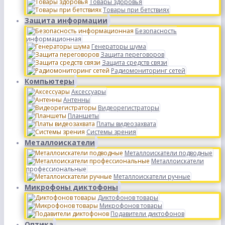
Товары здоровья
Товары при бетствиях
Защита информации
Безопасность
информационная
Генераторы шума
Защита переговоров
Защита средств связи
Радиомониторинг сетей
Компьютеры
Аксессуары
Антенны
Видеорегистраторы
Планшеты
Платы видеозахвата
Системы зрения
Металлоискатели
Металлоискатели подводные
Металлоискатели
профессиональные
Металлоискатели ручные
Микрофоны диктофоны
Диктофонов товары
Микрофонов товары
Подавители диктофонов
Оптика