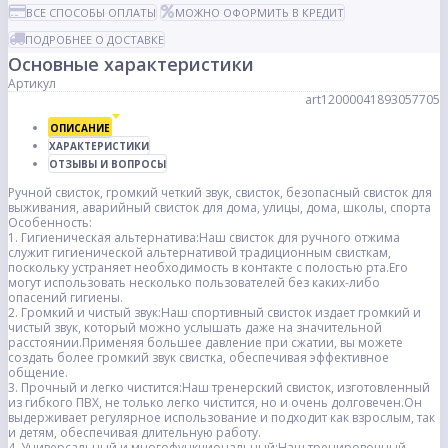
ВСЕ СПОСОБЫ ОПЛАТЫ
МОЖНО ОФОРМИТЬ В КРЕДИТ
ПОДРОБНЕЕ О ДОСТАВКЕ
Основные характеристики
Артикул
art12000041893057705
ОПИСАНИЕ
ХАРАКТЕРИСТИКИ
ОТЗЫВЫ И ВОПРОСЫ
Ручной свисток, громкий четкий звук, свисток, безопасный свисток для
выживания, аварийный свисток для дома, улицы, дома, школы, спорта
Особенность:
1. Гигиеническая альтернатива:Наш свисток для ручного отжима
служит гигиенической альтернативой традиционным свисткам,
поскольку устраняет необходимость в контакте с полостью рта.Его
могут использовать несколько пользователей без каких-либо
опасений гигиены.
2. Громкий и чистый звук:Наш спортивный свисток издает громкий и
чистый звук, который можно услышать даже на значительной
расстоянии.Применяя большее давление при сжатии, вы можете
создать более громкий звук свистка, обеспечивая эффективное
общение.
3. Прочный и легко чистится:Наш тренерский свисток, изготовленный
из гибкого ПВХ, не только легко чистится, но и очень долговечен.Он
выдерживает регулярное использование и подходит как взрослым, так
и детям, обеспечивая длительную работу.
4. Универсальный и многофункциональный:Наш тренировочный