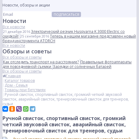
Новости, обзоры и акции
ПОДПИСАТЬСЯ
Новости
Все новости
Электрический резчик Husqvarna K 3000 Electric со
21 декабря 2016
скидкой!
Теперь в нашем магазине представлен новый
25 сентября 2016
бренд инструмента ATORCH
Все новости
Обзоры и советы
Все обзоры и советы
Как отследить транспорт на расстояние?
Правильные фотоаппараты
для повседневной съемки
Зарядки от солнечных батарей
Все обзоры и советы
Главная
Каталог товаров
Дом - Семья
Товары при бетствиях
Ручной свисток, спортивный свисток, громкий четкий звуковой
свисток, аварийный свисток, тренировочный свисток для тренеров,
судьи
Ручной свисток, спортивный свисток, громкий
четкий звуковой свисток, аварийный свисток,
тренировочный свисток для тренеров, судьи