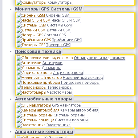
Коммутаторы
Мониторы GPS Системы GSM
Сирены GSM
Часы GPS и GSM
Системы GSM
Датчики GSM
Логеры GPS
Приёмники GPS
Трекеры GPS
Поисковая техника
Обнаружители видеокамер
Антижучки
Дозимтры
Индикатор поля
Ниленейный локатор
Поисковые приборы
Тепловизоры
Частотомеры
Автомобильные товары
GPS навигаторы
Камеры автомобиля
Системы охраны
Системы помощи
Электроника
Аппаратные кейлоггеры
Кейлоггеры