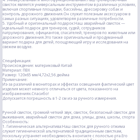
свисток является универсальным инструментом в различных условиях,
включая спортивные площадки, бассейны, дрессировку собак и
контроль дорожного движения.Он служит полезным аксессуаром в
самых разных ситуациях, удовлетворяя различные потребности.
5. Удобный и оригинальный подарок:Наш аварийный свисток —
идеальный подарок для тренеров, судей, сотрудников
патрулирования, официантов, спасателей, тренеров по животным или
дорожного движения.Это также оригинальный и продуманный
вариант подарка для детей, поощряющий игру и исследования на
свежем воздухе.
Спецификация:
Происхождение: материковый Китай
Материал: ПВХ
Размер: 120x65 мм/4,72x2,56 дюйма
Примечание:
Из-за различий в мониторах и эффектах освещения фактический цвет
изделия может немного отличаться от цвета, показанного на
изображениях.Спасибо!
Допускается погрешность в 1-2 см из-за ручного измерения.
Ручной свисток, громкий четкий звук, свисток, безопасный свисток для
выживания, аварийный свисток для дома, улицы, дома, школы, спорта
Особенность:
1. Гигиеническая альтернатива:Наш свисток для ручного отжима
служит гигиенической альтернативой традиционным свисткам,
поскольку устраняет необходимость в контакте с полостью рта.Его