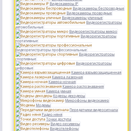
Видеокамеры IP
Видеокамеры беспроводные
Видеокамеры проводные
Видеокамеры уличные
Видеорегистраторы
автомобильные
Видеорегистраторы микро
Видеорегистраторы
портативные
Видеорегистраторы профессиональные
Видеорегистраторы
спортивные
Видеорегистраторы
цифровые
Камера взрывозащищенная
Камера лазерная
Камера ночная
Камера распознавания
Камера умная
Кодеры-декодеры
Микрофоны видеокамер
Модемы
Передатчики видеосигнала
Радио няня
Точки доступа
Видео ресиверы
Видеотелефоны