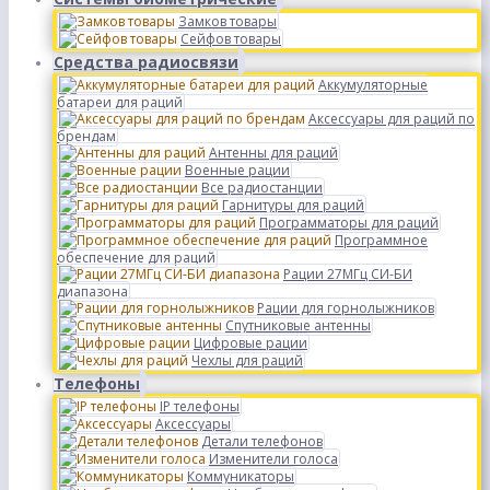
Замков товары
Сейфов товары
Средства радиосвязи
Аккумуляторные
батареи для раций
Аксессуары для раций по
брендам
Антенны для раций
Военные рации
Все радиостанции
Гарнитуры для раций
Программаторы для раций
Программное
обеспечение для раций
Рации 27МГц СИ-БИ
диапазона
Рации для горнолыжников
Спутниковые антенны
Цифровые рации
Чехлы для раций
Телефоны
IP телефоны
Аксессуары
Детали телефонов
Изменители голоса
Коммуникаторы