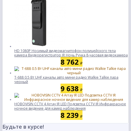
HD 1080P Носимый видеомагнитофон полицейского тела
камера Видеорегистратор IR Ночь Ручка 8-часовая видеокамера
8 762
₽
T-688 0.5 Вт UHF каналы авто мини радио Walkie Talkie пара
черный
9 638
₽
HOBOVISIN CCTV 4 Array IR LED Подсветка CCTV IR Инфракрасное
ночное видение для камер наблюдения
8 239
₽
Будьте в курсе!