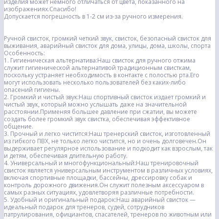
изделия может немного отличаться от цвета, показанного на
изображениях.Спасибо!
Допускается погрешность в 1-2 см из-за ручного измерения.
Ручной свисток, громкий четкий звук, свисток, безопасный свисток для
выживания, аварийный свисток для дома, улицы, дома, школы, спорта
Особенность:
1. Гигиеническая альтернатива:Наш свисток для ручного отжима
служит гигиенической альтернативой традиционным свисткам,
поскольку устраняет необходимость в контакте с полостью рта.Его
могут использовать несколько пользователей без каких-либо
опасений гигиены.
2. Громкий и чистый звук:Наш спортивный свисток издает громкий и
чистый звук, который можно услышать даже на значительной
расстоянии.Применяя большее давление при сжатии, вы можете
создать более громкий звук свистка, обеспечивая эффективное
общение.
3. Прочный и легко чистится:Наш тренерский свисток, изготовленный
из гибкого ПВХ, не только легко чистится, но и очень долговечен.Он
выдерживает регулярное использование и подходит как взрослым, так
и детям, обеспечивая длительную работу.
4. Универсальный и многофункциональный:Наш тренировочный
свисток является универсальным инструментом в различных условиях,
включая спортивные площадки, бассейны, дрессировку собак и
контроль дорожного движения.Он служит полезным аксессуаром в
самых разных ситуациях, удовлетворяя различные потребности.
5. Удобный и оригинальный подарок:Наш аварийный свисток —
идеальный подарок для тренеров, судей, сотрудников
патрулирования, официантов, спасателей, тренеров по животным или