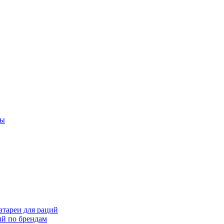
ты
тареи для раций
ий по брендам