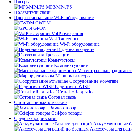
Плееры
MP3/MP4/PS
Подавители связи
Профессиональное Wi-Fi оборудование
CWDM
GPON
VoIP телефония
Wi-Fi антенны
Wi-Fi оборудование
Видеонаблюдение
Грозозащита
Коммутаторы
Комплектующие
Магистральные радиомос
Маршрутизаторы
Оборудование Powerline
Радиосвязь WISP
Сети LoRa для IoT
Сотовая связь
Системы биометрические
Замков товары
Сейфов товары
Средства радиосвязи
Аккумуляторные ба
Аксессуары для рац