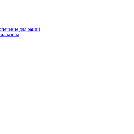
спечение для раций
иапазона