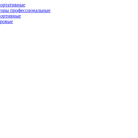
портативные
торы профессиональные
портивные
фровые