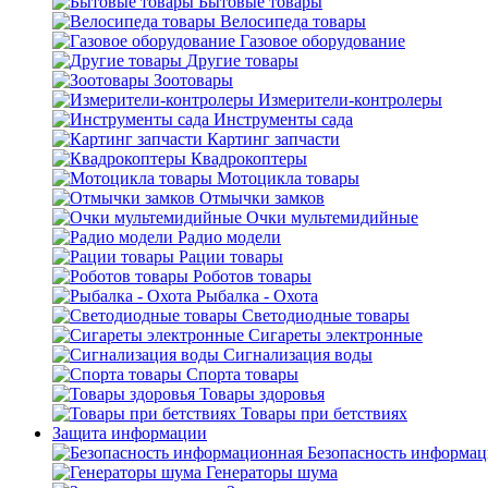
Бытовые товары
Велосипеда товары
Газовое оборудование
Другие товары
Зоотовары
Измерители-контролеры
Инструменты сада
Картинг запчасти
Квадрокоптеры
Мотоцикла товары
Отмычки замков
Очки мультемидийные
Радио модели
Рации товары
Роботов товары
Рыбалка - Охота
Светодиодные товары
Сигареты электронные
Сигнализация воды
Спорта товары
Товары здоровья
Товары при бетствиях
Защита информации
Безопасность информа
Генераторы шума