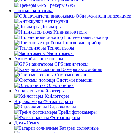
Трекеры GPS
Поисковая техника
Обнаружители видеокамер
Антижучки
Дозимтры
Индикатор поля
Ниленейный локатор
Поисковые приборы
Тепловизоры
Частотомеры
Автомобильные товары
GPS навигаторы
Камеры автомобиля
Системы охраны
Системы помощи
Электроника
Аппаратные кейлоггеры
Кейлоггеры
Видеокамеры Фотоаппараты
Видеокамеры
Трейл фотокамеры
Фотоаппараты
Дом - Семья
Батареи солнечные