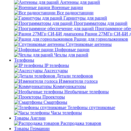
Антенны для раций
Военные рации
Все радиостанции
Гарнитуры для раций
Программаторы для раций
Программное обе
Рации 27МГц СИ-БИ д
Рации для горнолыжников
Спутниковые антенны
Цифровые рации
Чехлы для раций
Телефоны
IP телефоны
Аксессуары
Детали телефонов
Изменители голоса
Коммуникаторы
Необычные телефоны
Проекторы
Смартфоны
Телефоны спутниковые
Часы телефоны
Товары Англии
Распродажа товаров
Товары Германии