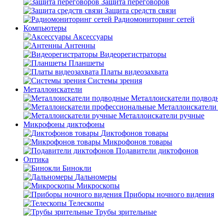
Защита переговоров
Защита средств связи
Радиомониторинг сетей
Компьютеры
Аксессуары
Антенны
Видеорегистраторы
Планшеты
Платы видеозахвата
Системы зрения
Металлоискатели
Металлоискатели подвод
Металлоискатели
Металлоискатели ручные
Микрофоны диктофоны
Диктофонов товары
Микрофонов товары
Подавители диктофонов
Оптика
Бинокли
Дальномеры
Микроскопы
Приборы ночного видения
Телескопы
Трубы зрительные