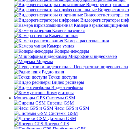
Видеорегистраторы 
Видеорегистра
Видеорегистраторы с
Видеорегистраторы ци
Камера взрывозащищенная
Камера лазерная
Камера ночная
Камера распознавания
Камера умная
Кодеры-декодеры
Микрофоны видеокамер
Модемы
Передатчики видеосигнала
Радио няня
Точки доступа
Видео ресиверы
Видеотелефоны
Коммутаторы
Мониторы GPS Системы GSM
Сирены GSM
Часы GPS и GSM
Системы GSM
Датчики GSM
Логеры GPS
Приёмники GPS