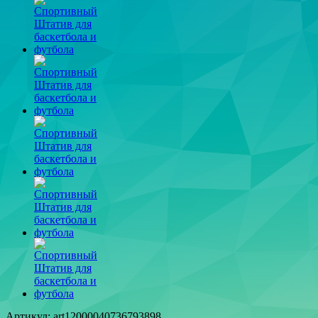
Артикул: art12000040736793898