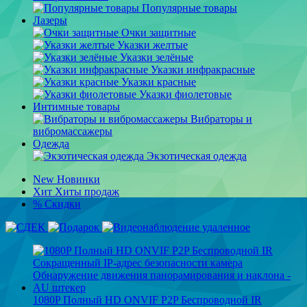
Популярные товары
Лазеры
Очки защитные
Указки желтые
Указки зелёные
Указки инфракрасные
Указки красные
Указки фиолетовые
Интимные товары
Вибраторы и
вибромассажеры
Одежда
Экзотическая одежда
New
Новинки
Хит
Хиты продаж
%
Скидки
1080P Полный HD ONVIF P2P Беспроводной IR