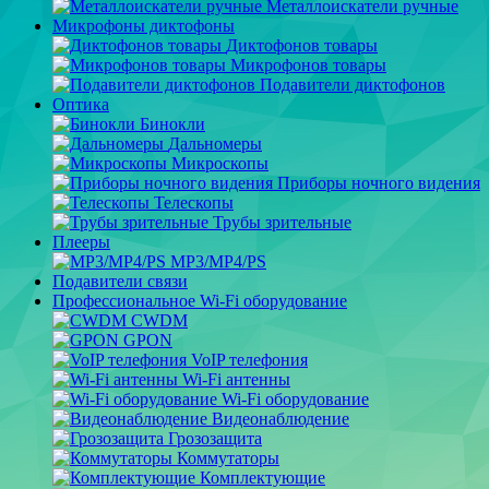
Металлоискатели ручные
Микрофоны диктофоны
Диктофонов товары
Микрофонов товары
Подавители диктофонов
Оптика
Бинокли
Дальномеры
Микроскопы
Приборы ночного видения
Телескопы
Трубы зрительные
Плееры
MP3/MP4/PS
Подавители связи
Профессиональное Wi-Fi оборудование
CWDM
GPON
VoIP телефония
Wi-Fi антенны
Wi-Fi оборудование
Видеонаблюдение
Грозозащита
Коммутаторы
Комплектующие