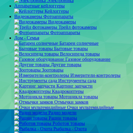
Электроника
Аппаратные кейлоггеры
Кейлоггеры
Видеокамеры Фотоаппараты
Видеокамеры
Трейл фотокамеры
Фотоаппараты
Дом - Семья
Батареи солнечные
Бытовые товары
Велосипеда товары
Газовое оборудование
Другие товары
Зоотовары
Измерители-контролеры
Инструменты сада
Картинг запчасти
Квадрокоптеры
Мотоцикла товары
Отмычки замков
Очки мультемидийные
Радио модели
Рации товары
Роботов товары
Рыбалка - Охота