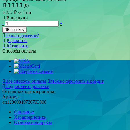
(0)
5 237 ₽
за 1 шт
В наличии
-
+
В корзину
Нашли дешевле?
Сравнить
Отложить
Способы оплаты
Все способы оплаты
Можно оформить в кредит
Подробнее о доставке
Основные характеристики
Артикул
art12000040736793898
Описание
Характеристики
Отзывы и вопросы