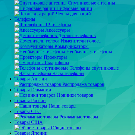
Спутниковые антенны
Цифровые рации
Чехлы для раций
Телефоны
IP телефоны
Аксессуары
Детали телефонов
Изменители голоса
Коммуникаторы
Необычные телефоны
Проекторы
Смартфоны
Телефоны спутниковые
Часы телефоны
Товары Англии
Распродажа товаров
Товары Германии
Новинки товаров
Товары России
Наши товары
Товары СТС
Рекламные товары
Товары США
Общие товары
Товары Японии