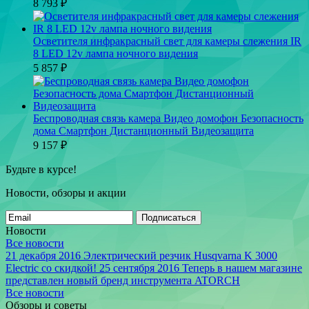
8 793
₽
Осветителя инфракрасный свет для камеры слежения IR
8 LED 12v лампа ночного видения
5 857
₽
Беспроводная связь камера Видео домофон Безопасность
дома Смартфон Дистанционный Видеозащита
9 157
₽
Будьте в курсе!
Новости, обзоры и акции
Подписаться
Новости
Все новости
21 декабря 2016
Электрический резчик Husqvarna K 3000
Electric со скидкой!
25 сентября 2016
Теперь в нашем магазине
представлен новый бренд инструмента ATORCH
Все новости
Обзоры и советы