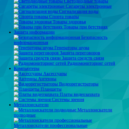
Светодиодные товары
Сигареты электронные
Сигнализация воды
Спорта товары
Товары здоровья
Товары при бетствиях
Защита информации
Безопасность
информационная
Генераторы шума
Защита переговоров
Защита средств связи
Радиомониторинг сетей
Компьютеры
Аксессуары
Антенны
Видеорегистраторы
Планшеты
Платы видеозахвата
Системы зрения
Металлоискатели
Металлоискатели
подводные
Металлоискатели профессиональные