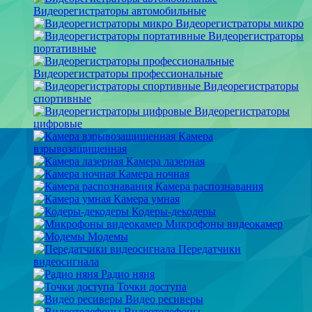
Видеорегистраторы автомобильные
Видеорегистраторы микро
Видеорегистраторы
портативные
Видеорегистраторы профессиональные
Видеорегистраторы
спортивные
Видеорегистраторы
цифровые
Камера
взрывозащищенная
Камера лазерная
Камера ночная
Камера распознавания
Камера умная
Кодеры-декодеры
Микрофоны видеокамер
Модемы
Передатчики
видеосигнала
Радио няня
Точки доступа
Видео ресиверы
Видеотелефоны