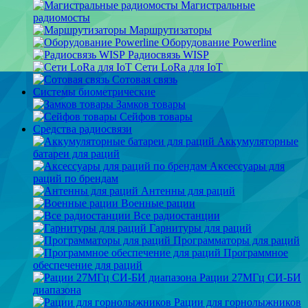
Магистральные
радиомосты
Маршрутизаторы
Оборудование Powerline
Радиосвязь WISP
Сети LoRa для IoT
Сотовая связь
Системы биометрические
Замков товары
Сейфов товары
Средства радиосвязи
Аккумуляторные
батареи для раций
Аксессуары для
раций по брендам
Антенны для раций
Военные рации
Все радиостанции
Гарнитуры для раций
Программаторы для раций
Программное
обеспечение для раций
Рации 27МГц СИ-БИ
диапазона
Рации для горнолыжников