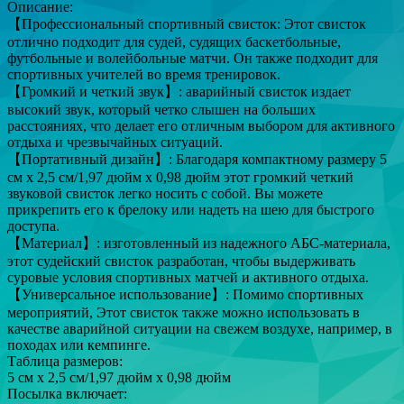
Описание:
【Профессиональный спортивный свисток: Этот свисток
отлично подходит для судей, судящих баскетбольные,
футбольные и волейбольные матчи. Он также подходит для
спортивных учителей во время тренировок.
【Громкий и четкий звук】: аварийный свисток издает
высокий звук, который четко слышен на больших
расстояниях, что делает его отличным выбором для активного
отдыха и чрезвычайных ситуаций.
【Портативный дизайн】: Благодаря компактному размеру 5
см x 2,5 см/1,97 дюйм x 0,98 дюйм этот громкий четкий
звуковой свисток легко носить с собой. Вы можете
прикрепить его к брелоку или надеть на шею для быстрого
доступа.
【Материал】: изготовленный из надежного АБС-материала,
этот судейский свисток разработан, чтобы выдерживать
суровые условия спортивных матчей и активного отдыха.
【Универсальное использование】: Помимо спортивных
мероприятий, Этот свисток также можно использовать в
качестве аварийной ситуации на свежем воздухе, например, в
походах или кемпинге.
Таблица размеров:
5 см x 2,5 см/1,97 дюйм x 0,98 дюйм
Посылка включает: