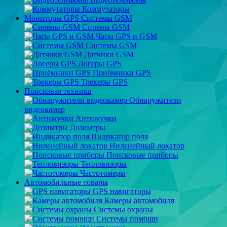
Коммутаторы
Мониторы GPS Системы GSM
Сирены GSM
Часы GPS и GSM
Системы GSM
Датчики GSM
Логеры GPS
Приёмники GPS
Трекеры GPS
Поисковая техника
Обнаружители
видеокамер
Антижучки
Дозимтры
Индикатор поля
Ниленейный локатор
Поисковые приборы
Тепловизоры
Частотомеры
Автомобильные товары
GPS навигаторы
Камеры автомобиля
Системы охраны
Системы помощи