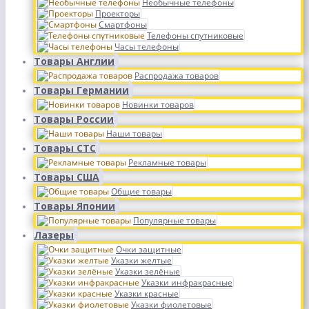
Необычные телефоны
Проекторы
Смартфоны
Телефоны спутниковые
Часы телефоны
Товары Англии
Распродажа товаров
Товары Германии
Новинки товаров
Товары России
Наши товары
Товары СТС
Рекламные товары
Товары США
Общие товары
Товары Японии
Популярные товары
Лазеры
Очки защитные
Указки желтые
Указки зелёные
Указки инфракрасные
Указки красные
Указки фиолетовые