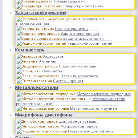
Товары здоровья
Товары при бетствиях
Защита информации
Безопасность
информационная
Генераторы шума
Защита переговоров
Защита средств связи
Радиомониторинг сетей
Компьютеры
Аксессуары
Антенны
Видеорегистраторы
Планшеты
Платы видеозахвата
Системы зрения
Металлоискатели
Металлоискатели подводные
Металлоискатели
профессиональные
Металлоискатели ручные
Микрофоны диктофоны
Диктофонов товары
Микрофонов товары
Подавители диктофонов
Оптика