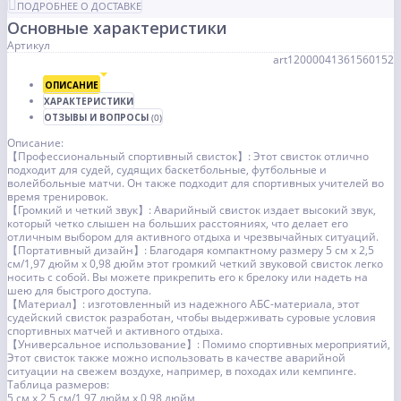
ПОДРОБНЕЕ О ДОСТАВКЕ
Основные характеристики
Артикул
art12000041361560152
ОПИСАНИЕ
ХАРАКТЕРИСТИКИ
ОТЗЫВЫ И ВОПРОСЫ
(0)
Описание:
【Профессиональный спортивный свисток】: Этот свисток отлично
подходит для судей, судящих баскетбольные, футбольные и
волейбольные матчи. Он также подходит для спортивных учителей во
время тренировок.
【Громкий и четкий звук】: Аварийный свисток издает высокий звук,
который четко слышен на больших расстояниях, что делает его
отличным выбором для активного отдыха и чрезвычайных ситуаций.
【Портативный дизайн】: Благодаря компактному размеру 5 см x 2,5
см/1,97 дюйм x 0,98 дюйм этот громкий четкий звуковой свисток легко
носить с собой. Вы можете прикрепить его к брелоку или надеть на
шею для быстрого доступа.
【Материал】: изготовленный из надежного АБС-материала, этот
судейский свисток разработан, чтобы выдерживать суровые условия
спортивных матчей и активного отдыха.
【Универсальное использование】: Помимо спортивных мероприятий,
Этот свисток также можно использовать в качестве аварийной
ситуации на свежем воздухе, например, в походах или кемпинге.
Таблица размеров:
5 см x 2,5 см/1,97 дюйм x 0,98 дюйм