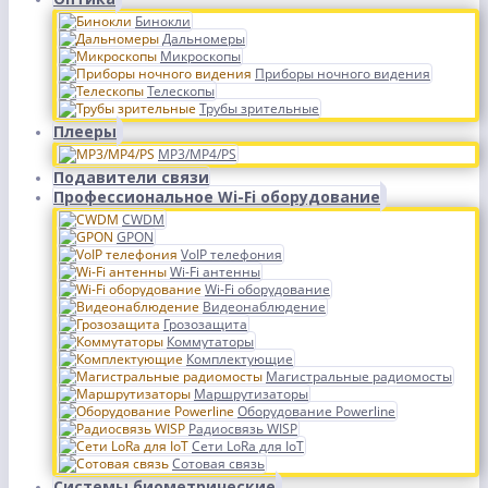
Бинокли
Дальномеры
Микроскопы
Приборы ночного видения
Телескопы
Трубы зрительные
Плееры
MP3/MP4/PS
Подавители связи
Профессиональное Wi-Fi оборудование
CWDM
GPON
VoIP телефония
Wi-Fi антенны
Wi-Fi оборудование
Видеонаблюдение
Грозозащита
Коммутаторы
Комплектующие
Магистральные радиомосты
Маршрутизаторы
Оборудование Powerline
Радиосвязь WISP
Сети LoRa для IoT
Сотовая связь
Системы биометрические