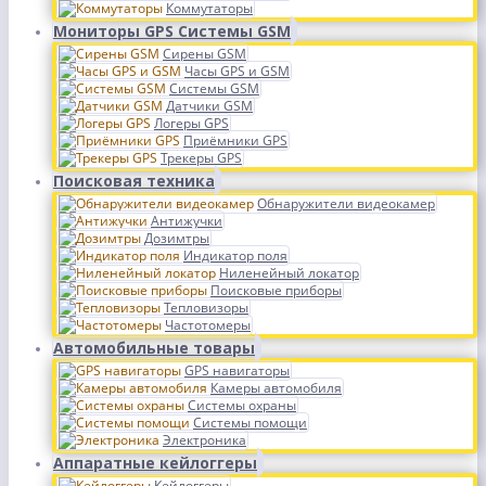
Коммутаторы
Мониторы GPS Системы GSM
Сирены GSM
Часы GPS и GSM
Системы GSM
Датчики GSM
Логеры GPS
Приёмники GPS
Трекеры GPS
Поисковая техника
Обнаружители видеокамер
Антижучки
Дозимтры
Индикатор поля
Ниленейный локатор
Поисковые приборы
Тепловизоры
Частотомеры
Автомобильные товары
GPS навигаторы
Камеры автомобиля
Системы охраны
Системы помощи
Электроника
Аппаратные кейлоггеры
Кейлоггеры