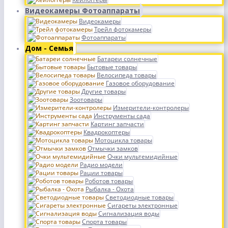
Видеокамеры Фотоаппараты
Видеокамеры
Трейл фотокамеры
Фотоаппараты
Дом - Семья
Батареи солнечные
Бытовые товары
Велосипеда товары
Газовое оборудование
Другие товары
Зоотовары
Измерители-контролеры
Инструменты сада
Картинг запчасти
Квадрокоптеры
Мотоцикла товары
Отмычки замков
Очки мультемидийные
Радио модели
Рации товары
Роботов товары
Рыбалка - Охота
Светодиодные товары
Сигареты электронные
Сигнализация воды
Спорта товары