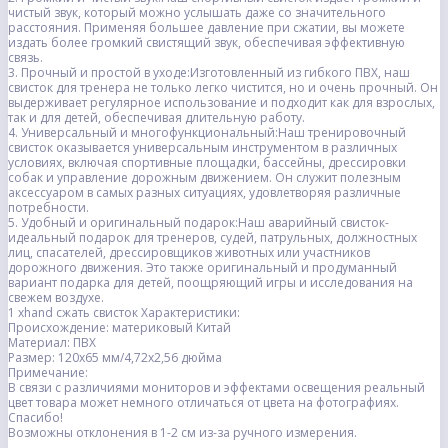
чистый звук, который можно услышать даже со значительного
расстояния. Применяя большее давление при сжатии, вы можете
издать более громкий свистящий звук, обеспечивая эффективную
связь.
3. Прочный и простой в уходе:Изготовленный из гибкого ПВХ, наш
свисток для тренера не только легко чистится, но и очень прочный. Он
выдерживает регулярное использование и подходит как для взрослых,
так и для детей, обеспечивая длительную работу.
4. Универсальный и многофункциональный:Наш тренировочный
свисток оказывается универсальным инструментом в различных
условиях, включая спортивные площадки, бассейны, дрессировки
собак и управление дорожным движением. Он служит полезным
аксессуаром в самых разных ситуациях, удовлетворяя различные
потребности.
5. Удобный и оригинальный подарок:Наш аварийный свисток-
идеальный подарок для тренеров, судей, патрульных, должностных
лиц, спасателей, дрессировщиков животных или участников
дорожного движения. Это также оригинальный и продуманный
вариант подарка для детей, поощряющий игры и исследования на
свежем воздухе.
1 xhand сжать свисток Характеристики:
Происхождение: материковый Китай
Материал: ПВХ
Размер: 120x65 мм/4,72x2,56 дюйма
Примечание:
В связи с различиями мониторов и эффектами освещения реальный
цвет товара может немного отличаться от цвета на фотографиях.
Спасибо!
Возможны отклонения в 1-2 см из-за ручного измерения.