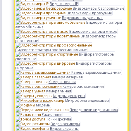
Видеокамеры IP
Видеокамеры беспроводные
Видеокамеры проводные
Видеокамеры уличные
Видеорегистраторы
автомобильные
Видеорегистраторы микро
Видеорегистраторы
портативные
Видеорегистраторы профессиональные
Видеорегистраторы
спортивные
Видеорегистраторы
цифровые
Камера взрывозащищенная
Камера лазерная
Камера ночная
Камера распознавания
Камера умная
Кодеры-декодеры
Микрофоны видеокамер
Модемы
Передатчики видеосигнала
Радио няня
Точки доступа
Видео ресиверы
Видеотелефоны