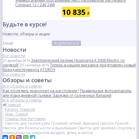
Универсальный портативный Авто Нагреватель Van Heating
Compact 12 / 24V 24W
10 835
₽
Будьте в курсе!
Новости, обзоры и акции
ПОДПИСАТЬСЯ
Новости
Все новости
Электрический резчик Husqvarna K 3000 Electric со
21 декабря 2016
скидкой!
Теперь в нашем магазине представлен новый
25 сентября 2016
бренд инструмента ATORCH
Все новости
Обзоры и советы
Все обзоры и советы
Как отследить транспорт на расстояние?
Правильные фотоаппараты
для повседневной съемки
Зарядки от солнечных батарей
Все обзоры и советы
Главная
Каталог товаров
Дом - Семья
Товары при бетствиях
Свисток для сжатия руки Громкий четкий звуковой свисток Ручной
свисток для безопасности и выживания Свисток для занятий спортом в
помещении на открытом воздухе, дома, в школе