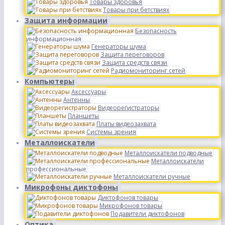
Товары здоровья
Товары при бетствиях
Защита информации
Безопасность
информационная
Генераторы шума
Защита переговоров
Защита средств связи
Радиомониторинг сетей
Компьютеры
Аксессуары
Антенны
Видеорегистраторы
Планшеты
Платы видеозахвата
Системы зрения
Металлоискатели
Металлоискатели подводные
Металлоискатели
профессиональные
Металлоискатели ручные
Микрофоны диктофоны
Диктофонов товары
Микрофонов товары
Подавители диктофонов
Оптика