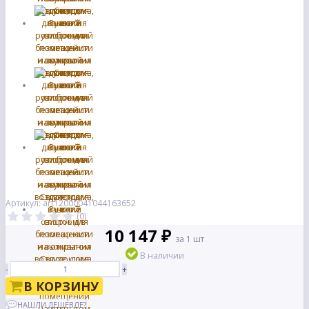
Артикул: art12000041044163652
(0)
10 147 ₽
за 1 шт
В наличии
-
+
В КОРЗИНУ
НАШЛИ ДЕШЕВЛЕ?