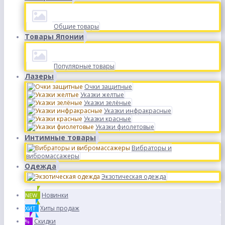
Общие товары
Товары Японии
Популярные товары
Лазеры
Очки защитные
Указки желтые
Указки зелёные
Указки инфракрасные
Указки красные
Указки фиолетовые
Интимные товары
Вибраторы и
вибромассажеры
Одежда
Экзотическая одежда
Новинки
NEW
Хиты продаж
ХИТ
Скидки
%