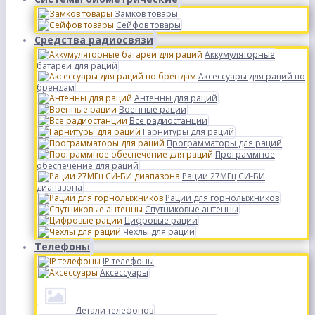
Замков товары
Сейфов товары
Средства радиосвязи
Аккумуляторные
батареи для раций
Аксессуары для раций по
брендам
Антенны для раций
Военные рации
Все радиостанции
Гарнитуры для раций
Программаторы для раций
Программное
обеспечение для раций
Рации 27МГц СИ-БИ
диапазона
Рации для горнолыжников
Спутниковые антенны
Цифровые рации
Чехлы для раций
Телефоны
IP телефоны
Аксессуары
Детали телефонов