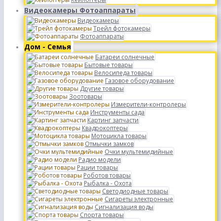
Видеокамеры Фотоаппараты
Видеокамеры
Трейл фотокамеры
Фотоаппараты
Дом - Семья
Батареи солнечные
Бытовые товары
Велосипеда товары
Газовое оборудование
Другие товары
Зоотовары
Измерители-контролеры
Инструменты сада
Картинг запчасти
Квадрокоптеры
Мотоцикла товары
Отмычки замков
Очки мультемидийные
Радио модели
Рации товары
Роботов товары
Рыбалка - Охота
Светодиодные товары
Сигареты электронные
Сигнализация воды
Спорта товары