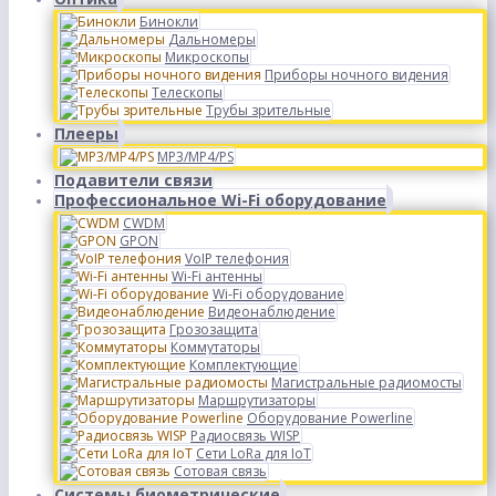
Бинокли
Дальномеры
Микроскопы
Приборы ночного видения
Телескопы
Трубы зрительные
Плееры
MP3/MP4/PS
Подавители связи
Профессиональное Wi-Fi оборудование
CWDM
GPON
VoIP телефония
Wi-Fi антенны
Wi-Fi оборудование
Видеонаблюдение
Грозозащита
Коммутаторы
Комплектующие
Магистральные радиомосты
Маршрутизаторы
Оборудование Powerline
Радиосвязь WISP
Сети LoRa для IoT
Сотовая связь
Системы биометрические