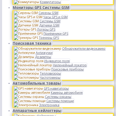
Коммутаторы
Мониторы GPS Системы GSM
Сирены GSM
Часы GPS и GSM
Системы GSM
Датчики GSM
Логеры GPS
Приёмники GPS
Трекеры GPS
Поисковая техника
Обнаружители видеокамер
Антижучки
Дозимтры
Индикатор поля
Ниленейный локатор
Поисковые приборы
Тепловизоры
Частотомеры
Автомобильные товары
GPS навигаторы
Камеры автомобиля
Системы охраны
Системы помощи
Электроника
Аппаратные кейлоггеры
Кейлоггеры