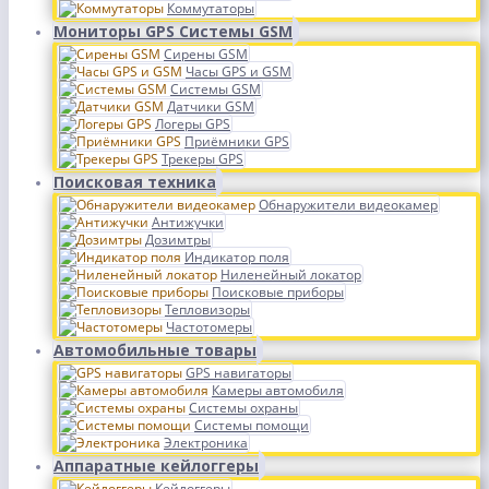
Коммутаторы
Мониторы GPS Системы GSM
Сирены GSM
Часы GPS и GSM
Системы GSM
Датчики GSM
Логеры GPS
Приёмники GPS
Трекеры GPS
Поисковая техника
Обнаружители видеокамер
Антижучки
Дозимтры
Индикатор поля
Ниленейный локатор
Поисковые приборы
Тепловизоры
Частотомеры
Автомобильные товары
GPS навигаторы
Камеры автомобиля
Системы охраны
Системы помощи
Электроника
Аппаратные кейлоггеры
Кейлоггеры