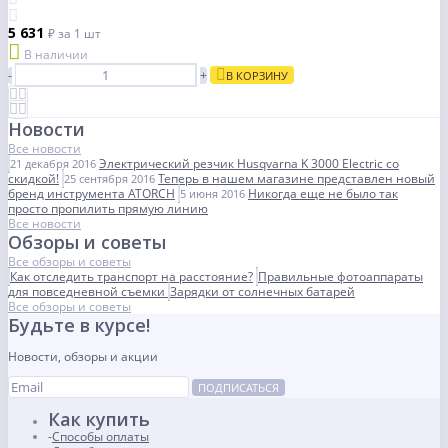
5 631
₽
за 1 шт
В наличии
-
+
В КОРЗИНУ
Новости
Все новости
Электрический резчик Husqvarna K 3000 Electric со
21 декабря 2016
скидкой!
Теперь в нашем магазине представлен новый
25 сентября 2016
бренд инструмента ATORCH
Никогда еще не было так
5 июня 2016
просто пропилить прямую линию
Все новости
Обзоры и советы
Все обзоры и советы
Как отследить транспорт на расстояние?
Правильные фотоаппараты
для повседневной съемки
Зарядки от солнечных батарей
Все обзоры и советы
Будьте в курсе!
Новости, обзоры и акции
ПОДПИСАТЬСЯ
Как купить
Способы оплаты