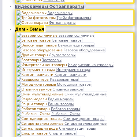
Видеокамеры Фотоаппараты
Видеокамеры
Трейл фотокамеры
Фотоаппараты
Дом - Семья
Батареи солнечные
Бытовые товары
Велосипеда товары
Газовое оборудование
Другие товары
Зоотовары
Измерители-контролеры
Инструменты сада
Картинг запчасти
Квадрокоптеры
Мотоцикла товары
Отмычки замков
Очки мультемидийные
Радио модели
Рации товары
Роботов товары
Рыбалка - Охота
Светодиодные товары
Сигареты электронные
Сигнализация воды
Спорта товары