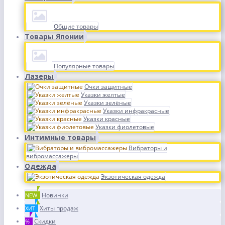
Общие товары
Товары Японии
Популярные товары
Лазеры
Очки защитные
Указки желтые
Указки зелёные
Указки инфракрасные
Указки красные
Указки фиолетовые
Интимные товары
Вибраторы и
вибромассажеры
Одежда
Экзотическая одежда
Новинки
NEW
Хиты продаж
ХИТ
Скидки
%