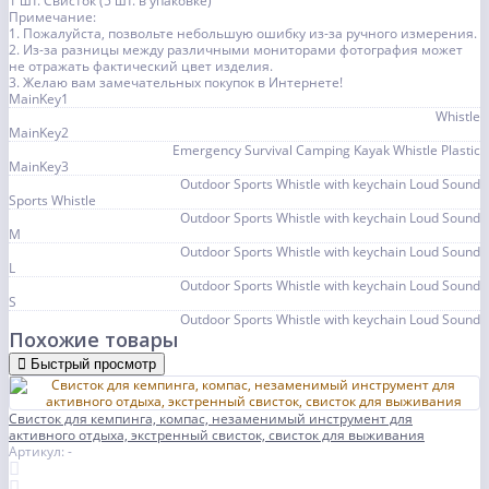
1 шт. Свисток (5 шт. в упаковке)
Примечание:
1. Пожалуйста, позвольте небольшую ошибку из-за ручного измерения.
2. Из-за разницы между различными мониторами фотография может
не отражать фактический цвет изделия.
3. Желаю вам замечательных покупок в Интернете!
MainKey1
Whistle
MainKey2
Emergency Survival Camping Kayak Whistle Plastic
MainKey3
Outdoor Sports Whistle with keychain Loud Sound
Sports Whistle
Outdoor Sports Whistle with keychain Loud Sound
M
Outdoor Sports Whistle with keychain Loud Sound
L
Outdoor Sports Whistle with keychain Loud Sound
S
Outdoor Sports Whistle with keychain Loud Sound
Похожие товары
Быстрый просмотр
Свисток для кемпинга, компас, незаменимый инструмент для
активного отдыха, экстренный свисток, свисток для выживания
Артикул: -