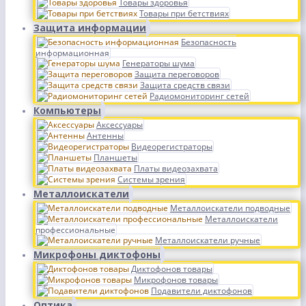
Товары здоровья
Товары при бетствиях
Защита информации
Безопасность
информационная
Генераторы шума
Защита переговоров
Защита средств связи
Радиомониторинг сетей
Компьютеры
Аксессуары
Антенны
Видеорегистраторы
Планшеты
Платы видеозахвата
Системы зрения
Металлоискатели
Металлоискатели подводные
Металлоискатели
профессиональные
Металлоискатели ручные
Микрофоны диктофоны
Диктофонов товары
Микрофонов товары
Подавители диктофонов
Оптика