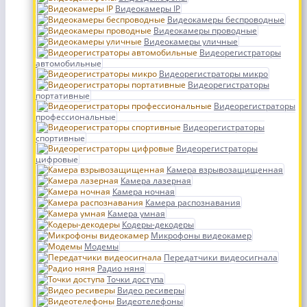
Видеокамеры IP
Видеокамеры беспроводные
Видеокамеры проводные
Видеокамеры уличные
Видеорегистраторы
автомобильные
Видеорегистраторы микро
Видеорегистраторы
портативные
Видеорегистраторы
профессиональные
Видеорегистраторы
спортивные
Видеорегистраторы
цифровые
Камера взрывозащищенная
Камера лазерная
Камера ночная
Камера распознавания
Камера умная
Кодеры-декодеры
Микрофоны видеокамер
Модемы
Передатчики видеосигнала
Радио няня
Точки доступа
Видео ресиверы
Видеотелефоны