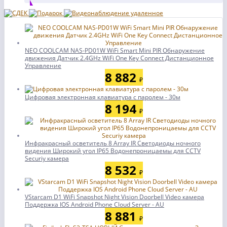
NEO COOLCAM NAS-PD01W WiFi Smart Mini PIR Обнаружение
движения Датчик 2.4GHz WiFi One Key Connect Дистанционное
Управление
8 882
₽
Цифровая электронная клавиатура с паролем - 30м
8 194
₽
Инфракрасный осветитель 8 Array IR Светодиоды ночного
видения Широкий угол IP65 Водонепроницаемы для CCTV
Securiy камера
8 532
₽
VStarcam D1 WiFi Snapshot Night Vision Doorbell Video камера
Поддержка IOS Android Phone Cloud Server - AU
8 881
₽