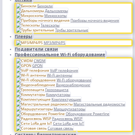
Бинокли
Дальномеры
Микроскопы
Приборы ночного видения
Телескопы
Трубы зрительные
Плееры
MP3/MP4/PS
Подавители связи
Профессиональное Wi-Fi оборудование
CWDM
GPON
VoIP телефония
Wi-Fi антенны
Wi-Fi оборудование
Видеонаблюдение
Грозозащита
Коммутаторы
Комплектующие
Магистральные радиомосты
Маршрутизаторы
Оборудование Powerline
Радиосвязь WISP
Сети LoRa для IoT
Сотовая связь
Системы биометрические