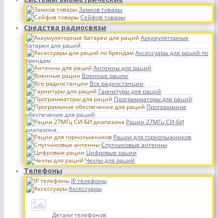
Замков товары
Сейфов товары
Средства радиосвязи
Аккумуляторные
батареи для раций
Аксессуары для раций по
брендам
Антенны для раций
Военные рации
Все радиостанции
Гарнитуры для раций
Программаторы для раций
Программное
обеспечение для раций
Рации 27МГц СИ-БИ
диапазона
Рации для горнолыжников
Спутниковые антенны
Цифровые рации
Чехлы для раций
Телефоны
IP телефоны
Аксессуары
Детали телефонов