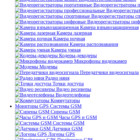
Видеорегистраторы 
Видеорегистра
Видеорегистраторы с
Видеорегистраторы ци
Камера взрывозащищенная
Камера лазерная
Камера ночная
Камера распознавания
Камера умная
Кодеры-декодеры
Микрофоны видеокамер
Модемы
Передатчики видеосигнала
Радио няня
Точки доступа
Видео ресиверы
Видеотелефоны
Коммутаторы
Мониторы GPS Системы GSM
Сирены GSM
Часы GPS и GSM
Системы GSM
Датчики GSM
Логеры GPS
Приёмники GPS