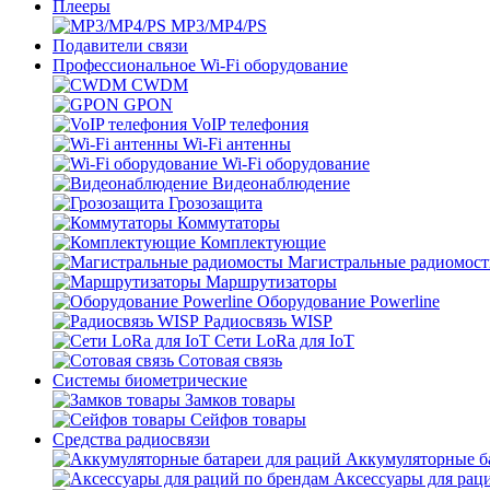
Плееры
MP3/MP4/PS
Подавители связи
Профессиональное Wi-Fi оборудование
CWDM
GPON
VoIP телефония
Wi-Fi антенны
Wi-Fi оборудование
Видеонаблюдение
Грозозащита
Коммутаторы
Комплектующие
Магистральные радиомос
Маршрутизаторы
Оборудование Powerline
Радиосвязь WISP
Сети LoRa для IoT
Сотовая связь
Системы биометрические
Замков товары
Сейфов товары
Средства радиосвязи
Аккумуляторные ба
Аксессуары для рац