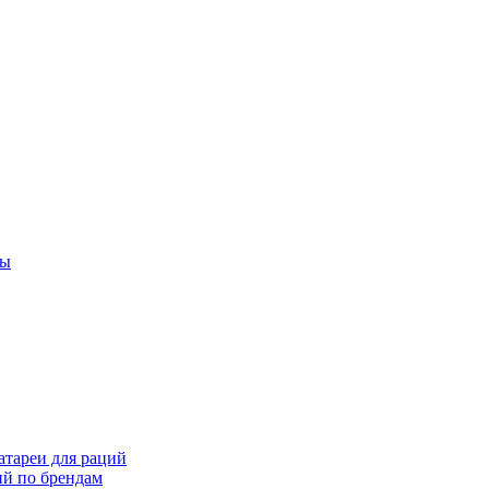
ты
тареи для раций
ий по брендам