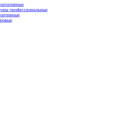
портативные
торы профессиональные
портивные
фровые