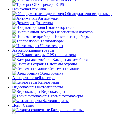
Трекеры GPS
Поисковая техника
Обнаружители видеокамер
Антижучки
Дозимтры
Индикатор поля
Ниленейный локатор
Поисковые приборы
Тепловизоры
Частотомеры
Автомобильные товары
GPS навигаторы
Камеры автомобиля
Системы охраны
Системы помощи
Электроника
Аппаратные кейлоггеры
Кейлоггеры
Видеокамеры Фотоаппараты
Видеокамеры
Трейл фотокамеры
Фотоаппараты
Дом - Семья
Батареи солнечные