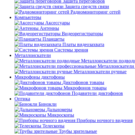
Защита переговоров
Защита средств связи
Радиомониторинг сетей
Компьютеры
Аксессуары
Антенны
Видеорегистраторы
Планшеты
Платы видеозахвата
Системы зрения
Металлоискатели
Металлоискатели подвод
Металлоискатели
Металлоискатели ручные
Микрофоны диктофоны
Диктофонов товары
Микрофонов товары
Подавители диктофонов
Оптика
Бинокли
Дальномеры
Микроскопы
Приборы ночного видения
Телескопы
Трубы зрительные