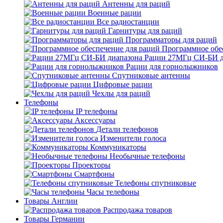
Антенны для раций
Военные рации
Все радиостанции
Гарнитуры для раций
Программаторы для раций
Программное обе
Рации 27МГц СИ-БИ д
Рации для горнолыжников
Спутниковые антенны
Цифровые рации
Чехлы для раций
Телефоны
IP телефоны
Аксессуары
Детали телефонов
Изменители голоса
Коммуникаторы
Необычные телефоны
Проекторы
Смартфоны
Телефоны спутниковые
Часы телефоны
Товары Англии
Распродажа товаров
Товары Германии