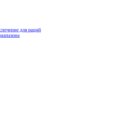
спечение для раций
иапазона