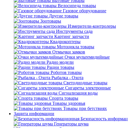
Бытовые товары
Велосипеда товары
Газовое оборудование
Другие товары
Зоотовары
Измерители-контролеры
Инструменты сада
Картинг запчасти
Квадрокоптеры
Мотоцикла товары
Отмычки замков
Очки мультемидийные
Радио модели
Рации товары
Роботов товары
Рыбалка - Охота
Светодиодные товары
Сигареты электронные
Сигнализация воды
Спорта товары
Товары здоровья
Товары при бетствиях
Защита информации
Безопасность информа
Генераторы шума