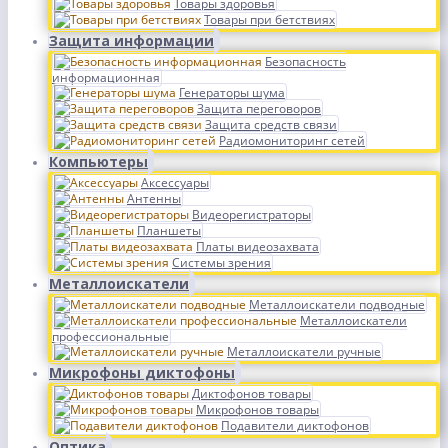
Товары здоровья
Товары при бетствиях
Защита информации
Безопасность
информационная
Генераторы шума
Защита переговоров
Защита средств связи
Радиомониторинг сетей
Компьютеры
Аксессуары
Антенны
Видеорегистраторы
Планшеты
Платы видеозахвата
Системы зрения
Металлоискатели
Металлоискатели подводные
Металлоискатели
профессиональные
Металлоискатели ручные
Микрофоны диктофоны
Диктофонов товары
Микрофонов товары
Подавители диктофонов
Оптика