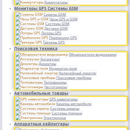
Коммутаторы
Мониторы GPS Системы GSM
Сирены GSM
Часы GPS и GSM
Системы GSM
Датчики GSM
Логеры GPS
Приёмники GPS
Трекеры GPS
Поисковая техника
Обнаружители видеокамер
Антижучки
Дозимтры
Индикатор поля
Ниленейный локатор
Поисковые приборы
Тепловизоры
Частотомеры
Автомобильные товары
GPS навигаторы
Камеры автомобиля
Системы охраны
Системы помощи
Электроника
Аппаратные кейлоггеры
Кейлоггеры