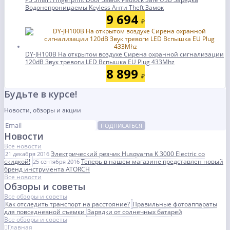
Водонепроницаемы Keyless Анти Theft Замок
9 694
₽
DY-JH100B На открытом воздухе Сирена охранной сигнализации
120dB Звук тревоги LED Вспышка EU Plug 433Mhz
8 899
₽
Будьте в курсе!
Новости, обзоры и акции
ПОДПИСАТЬСЯ
Новости
Все новости
Электрический резчик Husqvarna K 3000 Electric со
21 декабря 2016
скидкой!
Теперь в нашем магазине представлен новый
25 сентября 2016
бренд инструмента ATORCH
Все новости
Обзоры и советы
Все обзоры и советы
Как отследить транспорт на расстояние?
Правильные фотоаппараты
для повседневной съемки
Зарядки от солнечных батарей
Все обзоры и советы
Главная