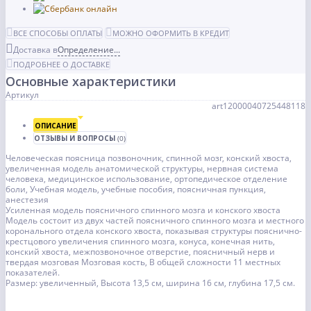
ВСЕ СПОСОБЫ ОПЛАТЫ
МОЖНО ОФОРМИТЬ В КРЕДИТ
Доставка в
Определение...
ПОДРОБНЕЕ О ДОСТАВКЕ
Основные характеристики
Артикул
art12000040725448118
ОПИСАНИЕ
ОТЗЫВЫ И ВОПРОСЫ
(0)
Человеческая поясница позвоночник, спинной мозг, конский хвоста,
увеличенная модель анатомической структуры, нервная система
человека, медицинское использование, ортопедическое отделение
боли, Учебная модель, учебные пособия, поясничная пункция,
анестезия
Усиленная модель поясничного спинного мозга и конского хвоста
Модель состоит из двух частей поясничного спинного мозга и местного
коронального отдела конского хвоста, показывая структуры пояснично-
крестцового увеличения спинного мозга, конуса, конечная нить,
конский хвоста, межпозвоночное отверстие, поясничный нерв и
твердая мозговая Мозговая кость, В общей сложности 11 местных
показателей.
Размер: увеличенный, Высота 13,5 см, ширина 16 см, глубина 17,5 см.