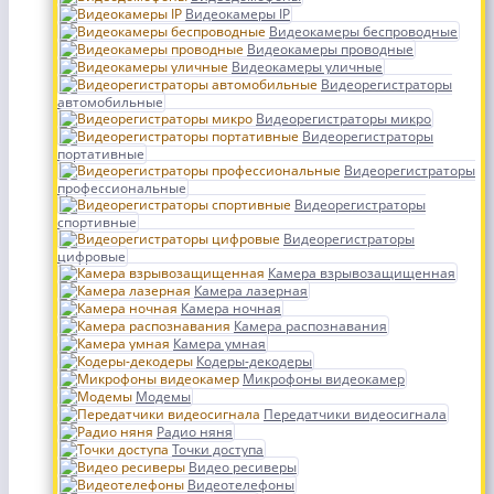
Видеокамеры IP
Видеокамеры беспроводные
Видеокамеры проводные
Видеокамеры уличные
Видеорегистраторы
автомобильные
Видеорегистраторы микро
Видеорегистраторы
портативные
Видеорегистраторы
профессиональные
Видеорегистраторы
спортивные
Видеорегистраторы
цифровые
Камера взрывозащищенная
Камера лазерная
Камера ночная
Камера распознавания
Камера умная
Кодеры-декодеры
Микрофоны видеокамер
Модемы
Передатчики видеосигнала
Радио няня
Точки доступа
Видео ресиверы
Видеотелефоны