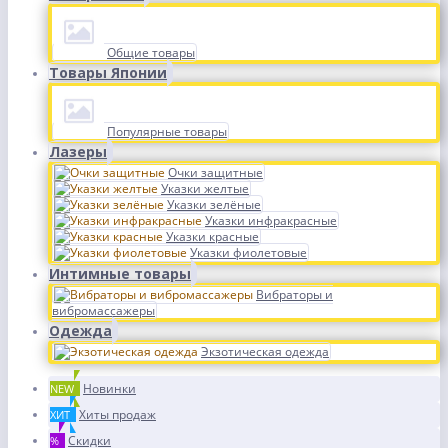
Общие товары
Товары Японии
Популярные товары
Лазеры
Очки защитные
Указки желтые
Указки зелёные
Указки инфракрасные
Указки красные
Указки фиолетовые
Интимные товары
Вибраторы и
вибромассажеры
Одежда
Экзотическая одежда
Новинки
NEW
Хиты продаж
ХИТ
Скидки
%