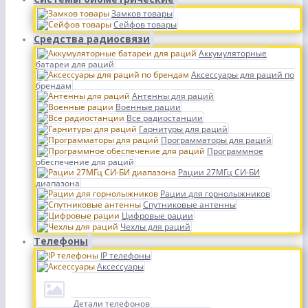
Замков товары
Сейфов товары
Средства радиосвязи
Аккумуляторные
батареи для раций
Аксессуары для раций по
брендам
Антенны для раций
Военные рации
Все радиостанции
Гарнитуры для раций
Программаторы для раций
Программное
обеспечение для раций
Рации 27МГц СИ-БИ
диапазона
Рации для горнолыжников
Спутниковые антенны
Цифровые рации
Чехлы для раций
Телефоны
IP телефоны
Аксессуары
Детали телефонов