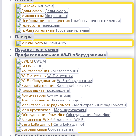
Бинокли
Дальномеры
Микроскопы
Приборы ночного видения
Телескопы
Трубы зрительные
Плееры
MP3/MP4/PS
Подавители связи
Профессиональное Wi-Fi оборудование
CWDM
GPON
VoIP телефония
Wi-Fi антенны
Wi-Fi оборудование
Видеонаблюдение
Грозозащита
Коммутаторы
Комплектующие
Магистральные радиомосты
Маршрутизаторы
Оборудование Powerline
Радиосвязь WISP
Сети LoRa для IoT
Сотовая связь
Системы биометрические