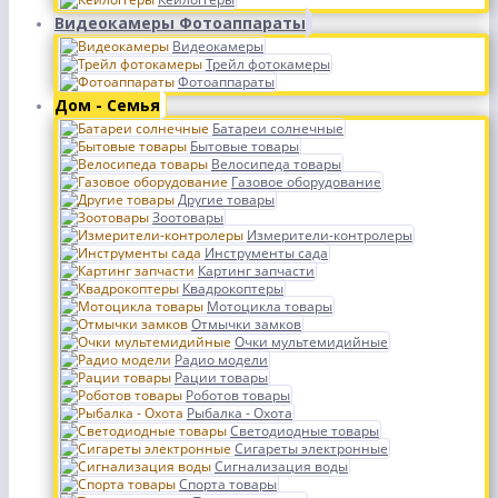
Видеокамеры Фотоаппараты
Видеокамеры
Трейл фотокамеры
Фотоаппараты
Дом - Семья
Батареи солнечные
Бытовые товары
Велосипеда товары
Газовое оборудование
Другие товары
Зоотовары
Измерители-контролеры
Инструменты сада
Картинг запчасти
Квадрокоптеры
Мотоцикла товары
Отмычки замков
Очки мультемидийные
Радио модели
Рации товары
Роботов товары
Рыбалка - Охота
Светодиодные товары
Сигареты электронные
Сигнализация воды
Спорта товары