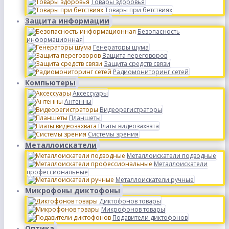
Товары здоровья
Товары при бетствиях
Защита информации
Безопасность
информационная
Генераторы шума
Защита переговоров
Защита средств связи
Радиомониторинг сетей
Компьютеры
Аксессуары
Антенны
Видеорегистраторы
Планшеты
Платы видеозахвата
Системы зрения
Металлоискатели
Металлоискатели подводные
Металлоискатели
профессиональные
Металлоискатели ручные
Микрофоны диктофоны
Диктофонов товары
Микрофонов товары
Подавители диктофонов
Оптика