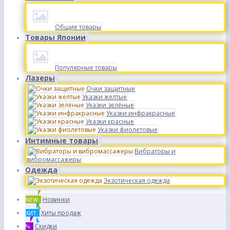
Общие товары
Товары Японии
Популярные товары
Лазеры
Очки защитные
Указки желтые
Указки зелёные
Указки инфракрасные
Указки красные
Указки фиолетовые
Интимные товары
Вибраторы и
вибромассажеры
Одежда
Экзотическая одежда
Новинки
NEW
Хиты продаж
ХИТ
Скидки
%