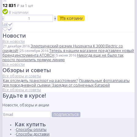
12 831
₽
за 1 шт
В наличии
-
+
В КОРЗИНУ
Новости
Все новости
Электрический резчик Husqvarna K 3000 Electric со
21 декабря 2016
скидкой!
Теперь в нашем магазине представлен новый
25 сентября 2016
бренд инструмента ATORCH
Никогда еще не было так
5 июня 2016
просто пропилить прямую линию
Все новости
Обзоры и советы
Все обзоры и советы
Как отследить транспорт на расстояние?
Правильные фотоаппараты
для повседневной съемки
Зарядки от солнечных батарей
Все обзоры и советы
Будьте в курсе!
Новости, обзоры и акции
ПОДПИСАТЬСЯ
Как купить
Способы оплаты
Способы доставки