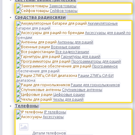
Замков товары
Сейфов товары
Средства радиосвязи
Аккумуляторные
батареи для раций
Аксессуары для раций по
брендам
Антенны для раций
Военные рации
Все радиостанции
Гарнитуры для раций
Программаторы для раций
Программное
обеспечение для раций
Рации 27МГц СИ-БИ
диапазона
Рации для горнолыжников
Спутниковые антенны
Цифровые рации
Чехлы для раций
Телефоны
IP телефоны
Аксессуары
Детали телефонов