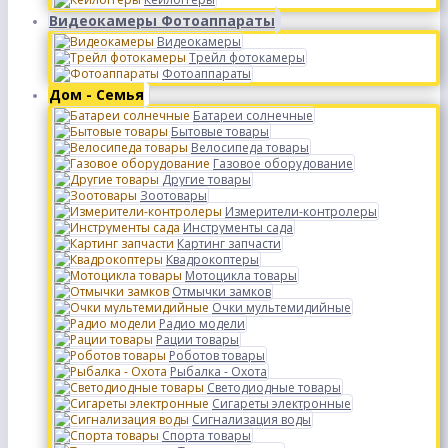
Видеокамеры Фотоаппараты
Видеокамеры
Трейл фотокамеры
Фотоаппараты
Дом - Семья
Батареи солнечные
Бытовые товары
Велосипеда товары
Газовое оборудование
Другие товары
Зоотовары
Измерители-контролеры
Инструменты сада
Картинг запчасти
Квадрокоптеры
Мотоцикла товары
Отмычки замков
Очки мультемидийные
Радио модели
Рации товары
Роботов товары
Рыбалка - Охота
Светодиодные товары
Сигареты электронные
Сигнализация воды
Спорта товары