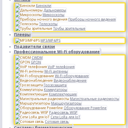
Бинокли
Дальномеры
Микроскопы
Приборы ночного видения
Телескопы
Трубы зрительные
Плееры
MP3/MP4/PS
Подавители связи
Профессиональное Wi-Fi оборудование
CWDM
GPON
VoIP телефония
Wi-Fi антенны
Wi-Fi оборудование
Видеонаблюдение
Грозозащита
Коммутаторы
Комплектующие
Магистральные радиомосты
Маршрутизаторы
Оборудование Powerline
Радиосвязь WISP
Сети LoRa для IoT
Сотовая связь
Системы биометрические