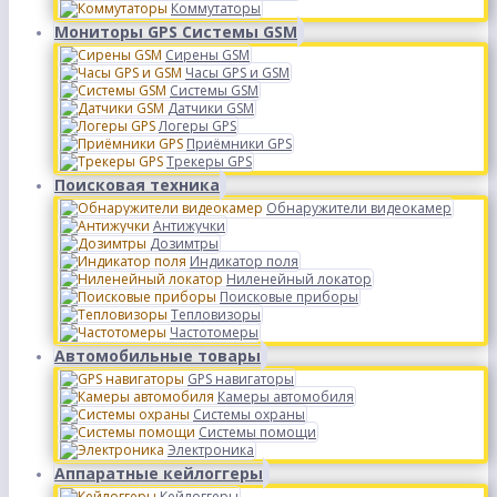
Коммутаторы
Мониторы GPS Системы GSM
Сирены GSM
Часы GPS и GSM
Системы GSM
Датчики GSM
Логеры GPS
Приёмники GPS
Трекеры GPS
Поисковая техника
Обнаружители видеокамер
Антижучки
Дозимтры
Индикатор поля
Ниленейный локатор
Поисковые приборы
Тепловизоры
Частотомеры
Автомобильные товары
GPS навигаторы
Камеры автомобиля
Системы охраны
Системы помощи
Электроника
Аппаратные кейлоггеры
Кейлоггеры