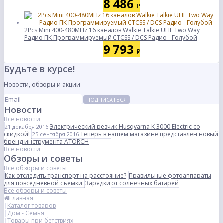
8 486
₽
2Pcs Mini 400-480MHz 16 каналов Walkie Talkie UHF Two Way
Радио ПК Программируемый CTCSS / DCS Радио - Голубой
9 793
₽
Будьте в курсе!
Новости, обзоры и акции
ПОДПИСАТЬСЯ
Новости
Все новости
Электрический резчик Husqvarna K 3000 Electric со
21 декабря 2016
скидкой!
Теперь в нашем магазине представлен новый
25 сентября 2016
бренд инструмента ATORCH
Все новости
Обзоры и советы
Все обзоры и советы
Как отследить транспорт на расстояние?
Правильные фотоаппараты
для повседневной съемки
Зарядки от солнечных батарей
Все обзоры и советы
Главная
Каталог товаров
Дом - Семья
Товары при бетствиях