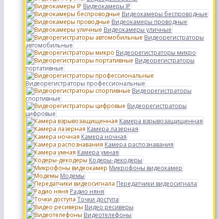
Видеокамеры IP
Видеокамеры беспроводные
Видеокамеры проводные
Видеокамеры уличные
Видеорегистраторы
автомобильные
Видеорегистраторы микро
Видеорегистраторы
портативные
Видеорегистраторы профессиональные
Видеорегистраторы
спортивные
Видеорегистраторы
цифровые
Камера взрывозащищенная
Камера лазерная
Камера ночная
Камера распознавания
Камера умная
Кодеры-декодеры
Микрофоны видеокамер
Модемы
Передатчики видеосигнала
Радио няня
Точки доступа
Видео ресиверы
Видеотелефоны