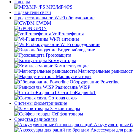
Плееры
MP3/MP4/PS
Подавители связи
Профессиональное Wi-Fi оборудование
CWDM
GPON
VoIP телефония
Wi-Fi антенны
Wi-Fi оборудование
Видеонаблюдение
Грозозащита
Коммутаторы
Комплектующие
Магистральные радиомос
Маршрутизаторы
Оборудование Powerline
Радиосвязь WISP
Сети LoRa для IoT
Сотовая связь
Системы биометрические
Замков товары
Сейфов товары
Средства радиосвязи
Аккумуляторные ба
Аксессуары для рац