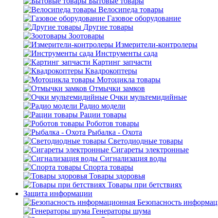
Бытовые товары
Велосипеда товары
Газовое оборудование
Другие товары
Зоотовары
Измерители-контролеры
Инструменты сада
Картинг запчасти
Квадрокоптеры
Мотоцикла товары
Отмычки замков
Очки мультемидийные
Радио модели
Рации товары
Роботов товары
Рыбалка - Охота
Светодиодные товары
Сигареты электронные
Сигнализация воды
Спорта товары
Товары здоровья
Товары при бетствиях
Защита информации
Безопасность информа
Генераторы шума