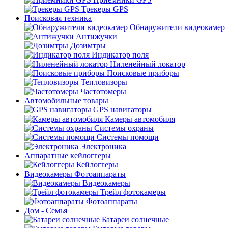
Трекеры GPS
Поисковая техника
Обнаружители видеокамер
Антижучки
Дозимтры
Индикатор поля
Ниленейный локатор
Поисковые приборы
Тепловизоры
Частотомеры
Автомобильные товары
GPS навигаторы
Камеры автомобиля
Системы охраны
Системы помощи
Электроника
Аппаратные кейлоггеры
Кейлоггеры
Видеокамеры Фотоаппараты
Видеокамеры
Трейл фотокамеры
Фотоаппараты
Дом - Семья
Батареи солнечные