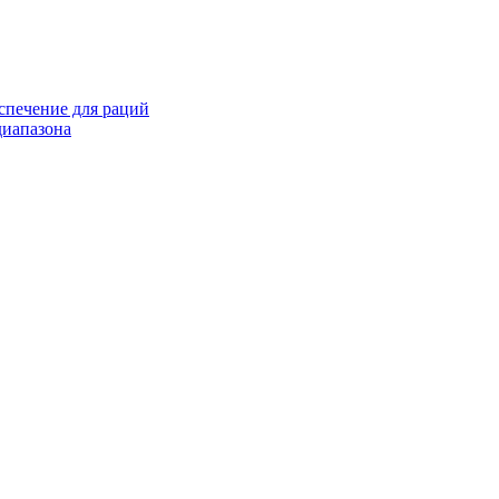
спечение для раций
иапазона