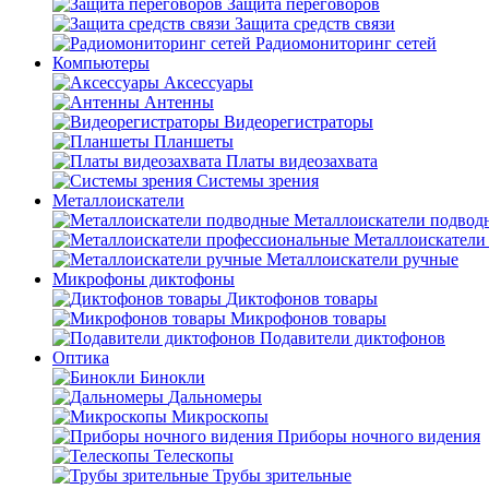
Защита переговоров
Защита средств связи
Радиомониторинг сетей
Компьютеры
Аксессуары
Антенны
Видеорегистраторы
Планшеты
Платы видеозахвата
Системы зрения
Металлоискатели
Металлоискатели подвод
Металлоискатели
Металлоискатели ручные
Микрофоны диктофоны
Диктофонов товары
Микрофонов товары
Подавители диктофонов
Оптика
Бинокли
Дальномеры
Микроскопы
Приборы ночного видения
Телескопы
Трубы зрительные