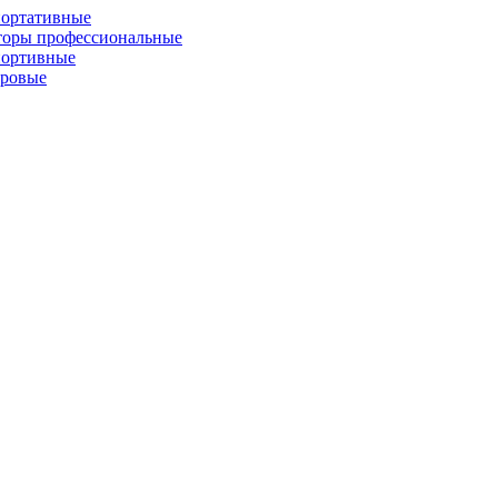
портативные
торы профессиональные
портивные
фровые