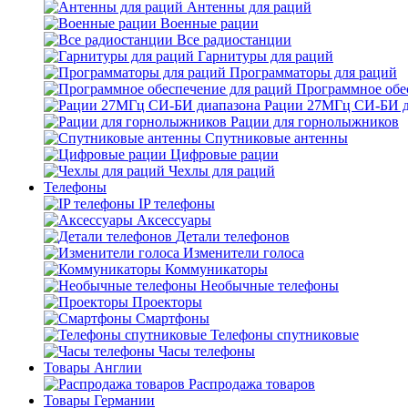
Антенны для раций
Военные рации
Все радиостанции
Гарнитуры для раций
Программаторы для раций
Программное обе
Рации 27МГц СИ-БИ д
Рации для горнолыжников
Спутниковые антенны
Цифровые рации
Чехлы для раций
Телефоны
IP телефоны
Аксессуары
Детали телефонов
Изменители голоса
Коммуникаторы
Необычные телефоны
Проекторы
Смартфоны
Телефоны спутниковые
Часы телефоны
Товары Англии
Распродажа товаров
Товары Германии