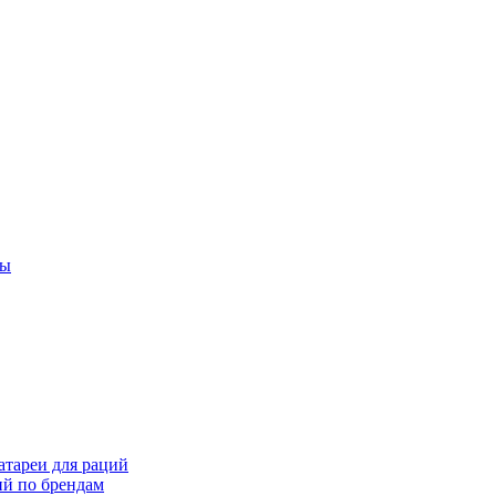
ты
тареи для раций
ий по брендам