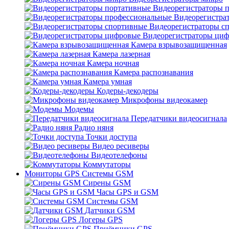
Видеорегистраторы 
Видеорегистра
Видеорегистраторы с
Видеорегистраторы ци
Камера взрывозащищенная
Камера лазерная
Камера ночная
Камера распознавания
Камера умная
Кодеры-декодеры
Микрофоны видеокамер
Модемы
Передатчики видеосигнала
Радио няня
Точки доступа
Видео ресиверы
Видеотелефоны
Коммутаторы
Мониторы GPS Системы GSM
Сирены GSM
Часы GPS и GSM
Системы GSM
Датчики GSM
Логеры GPS
Приёмники GPS