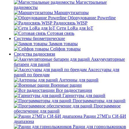
Магистральные
радиомосты
Маршрутизаторы
Оборудование Powerline
Радиосвязь WISP
Сети LoRa для IoT
Сотовая связь
Системы биометрические
Замков товары
Сейфов товары
Средства радиосвязи
Аккумуляторные
батареи для раций
Аксессуары для
раций по брендам
Антенны для раций
Военные рации
Все радиостанции
Гарнитуры для раций
Программаторы для раций
Программное
обеспечение для раций
Рации 27МГц СИ-БИ
диапазона
Рации для горнолыжников