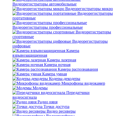
Видеорегистраторы автомобильные
Видеорегистраторы микро
Видеорегистраторы
портативные
Видеорегистраторы профессиональные
Видеорегистраторы
спортивные
Видеорегистраторы
цифровые
Камера
взрывозащищенная
Камера лазерная
Камера ночная
Камера распознавания
Камера умная
Кодеры-декодеры
Микрофоны видеокамер
Модемы
Передатчики
видеосигнала
Радио няня
Точки доступа
Видео ресиверы
Видеотелефоны