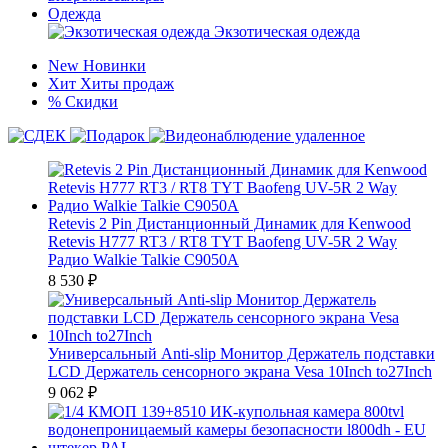
Одежда
Экзотическая одежда
New
Новинки
Хит
Хиты продаж
%
Скидки
Retevis 2 Pin Дистанционный Динамик для Kenwood
Retevis H777 RT3 / RT8 TYT Baofeng UV-5R 2 Way
Радио Walkie Talkie C9050A
8 530
₽
Универсальный Anti-slip Монитор Держатель подставки
LCD Держатель сенсорного экрана Vesa 10Inch to27Inch
9 062
₽