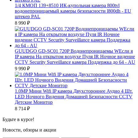
1/4 КМОП 139+8510 ИК-купольная камера 800tvl
водонепроницаемый камеры безопасности l800dh - EU
штекер PAL
8 990
₽
GUUDGO GD-SC01 720P Водонепроницаемы WЕсли я
IP камера На открытом воздухе Пуля IR Ночное видение
CCTV Security Surveillance камера Поддержка до 64 - AU
9 990
₽
1.0MP Мини Wifi IP камера Двухстороннее Аудио 4 Шт.
LED Ночного Видения Домашней Безопасности CCTV
Детские Монитор
8 714
₽
Будьте в курсе!
Новости, обзоры и акции