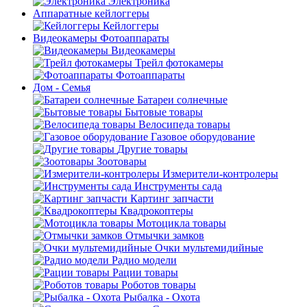
Электроника
Аппаратные кейлоггеры
Кейлоггеры
Видеокамеры Фотоаппараты
Видеокамеры
Трейл фотокамеры
Фотоаппараты
Дом - Семья
Батареи солнечные
Бытовые товары
Велосипеда товары
Газовое оборудование
Другие товары
Зоотовары
Измерители-контролеры
Инструменты сада
Картинг запчасти
Квадрокоптеры
Мотоцикла товары
Отмычки замков
Очки мультемидийные
Радио модели
Рации товары
Роботов товары
Рыбалка - Охота