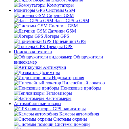
Коммутаторы
Мониторы GPS Системы GSM
Сирены GSM
Часы GPS и GSM
Системы GSM
Датчики GSM
Логеры GPS
Приёмники GPS
Трекеры GPS
Поисковая техника
Обнаружители
видеокамер
Антижучки
Дозимтры
Индикатор поля
Ниленейный локатор
Поисковые приборы
Тепловизоры
Частотомеры
Автомобильные товары
GPS навигаторы
Камеры автомобиля
Системы охраны
Системы помощи