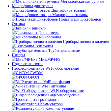
Металлоискатели ручные
Микрофоны диктофоны
Диктофонов товары
Микрофонов товары
Подавители диктофонов
Оптика
Бинокли
Дальномеры
Микроскопы
Приборы ночного видения
Телескопы
Трубы зрительные
Плееры
MP3/MP4/PS
Подавители связи
Профессиональное Wi-Fi оборудование
CWDM
GPON
VoIP телефония
Wi-Fi антенны
Wi-Fi оборудование
Видеонаблюдение
Грозозащита
Коммутаторы
Комплектующие