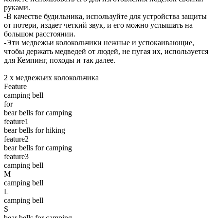
руками.
-В качестве будильника, используйте для устройства защиты
от потери, издает четкий звук, и его можно услышать на
большом расстоянии.
-Эти медвежьи колокольчики нежные и успокаивающие,
чтобы держать медведей от людей, не пугая их, используется
для Кемпинг, походы и так далее.
2 х медвежьих колокольчика
Feature
camping bell
for
bear bells for camping
feature1
bear bells for hiking
feature2
bear bells for camping
feature3
camping bell
M
camping bell
L
camping bell
S
bear bells for camping