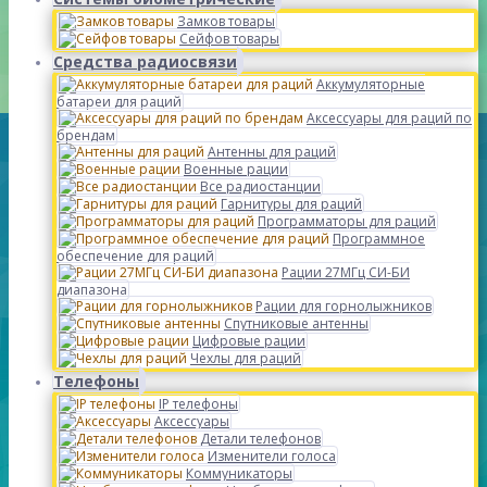
Замков товары
Сейфов товары
Средства радиосвязи
Аккумуляторные
батареи для раций
Аксессуары для раций по
брендам
Антенны для раций
Военные рации
Все радиостанции
Гарнитуры для раций
Программаторы для раций
Программное
обеспечение для раций
Рации 27МГц СИ-БИ
диапазона
Рации для горнолыжников
Спутниковые антенны
Цифровые рации
Чехлы для раций
Телефоны
IP телефоны
Аксессуары
Детали телефонов
Изменители голоса
Коммуникаторы