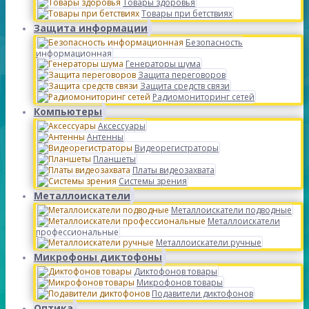
Товары здоровья
Товары при бетствиях
Защита информации
Безопасность
информационная
Генераторы шума
Защита переговоров
Защита средств связи
Радиомониторинг сетей
Компьютеры
Аксессуары
Антенны
Видеорегистраторы
Планшеты
Платы видеозахвата
Системы зрения
Металлоискатели
Металлоискатели подводные
Металлоискатели
профессиональные
Металлоискатели ручные
Микрофоны диктофоны
Диктофонов товары
Микрофонов товары
Подавители диктофонов
Оптика