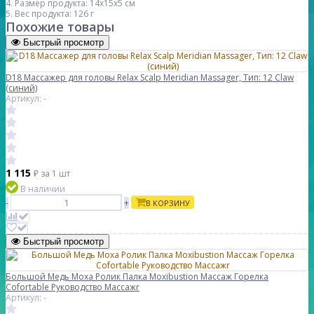
4. Размер продукта: 14x15x5 см
5. Вес продукта: 126 г
Похожие товары
Быстрый просмотр
D18 Массажер для головы Relax Scalp Meridian Massager, Тип: 12 Claw
(синий)
Артикул: -
1 115
₽
за 1 шт
В наличии
-
+
В КОРЗИНУ
Быстрый просмотр
Большой Медь Moxa Ролик Палка Moxibustion Массаж Горелка
Cofortable Руководство Массажr
Артикул: -