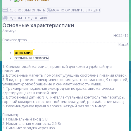
ВСЕ СПОСОБЫ ОПЛАТЫ
МОЖНО ОФОРМИТЬ В КРЕДИТ
ПОДРОБНЕЕ О ДОСТАВКЕ
Основные характеристики
Артикул
HC52415
Производство
Китай
ОПИСАНИЕ
ОТЗЫВЫ И ВОПРОСЫ
1. Силиконовый материал, приятный для кожи и удобный для
ношения
2. Встроенные магниты помогают улучшить состояние питания клеток.
3. 5 видов режимов электрического импульсного массажа, 9 скоростей,
улучшают кровообращение и снимают жесткость мышц.
4. Трехмерная подвесная электродная подушка, автоматически
адаптирующаяся к кривой шеи
5. Встроенный датчик NTC, интеллектуальный контроль температуры,
горячий компресс с постоянной температурой, расслабление мышц.
6. Рекомендуемое время массажа: каждый раз по 15 минут.
Параметр
1. Номинальный вход: 5 В
2. Номинальная мощность: 2,5 Вт
3. Питание: зарядка через usb