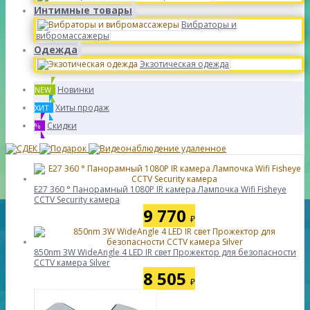
Интимные товары
Вибраторы и
вибромассажеры
Одежда
Экзотическая одежда
Новинки
NEW
Хиты продаж
ХИТ
Скидки
%
E27 360 ° Панорамный 1080P IR камера Лампочка Wifi Fisheye
CCTV Security камера
9 770
₽
850nm 3W WideAngle 4 LED IR свет Прожектор для безопасности
CCTV камера Silver
8 505
₽