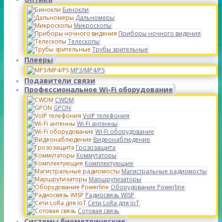
Бинокли
Дальномеры
Микроскопы
Приборы ночного видения
Телескопы
Трубы зрительные
Плееры
MP3/MP4/PS
Подавители связи
Профессиональное Wi-Fi оборудование
CWDM
GPON
VoIP телефония
Wi-Fi антенны
Wi-Fi оборудование
Видеонаблюдение
Грозозащита
Коммутаторы
Комплектующие
Магистральные радиомосты
Маршрутизаторы
Оборудование Powerline
Радиосвязь WISP
Сети LoRa для IoT
Сотовая связь
Системы биометрические