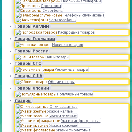
Необычные телефоны
Проекторы
Смартфоны
Телефоны спутниковые
Часы телефоны
Товары Англии
Распродажа товаров
Товары Германии
Новинки товаров
Товары России
Наши товары
Товары СТС
Рекламные товары
Товары США
Общие товары
Товары Японии
Популярные товары
Лазеры
Очки защитные
Указки желтые
Указки зелёные
Указки инфракрасные
Указки красные
Указки фиолетовые