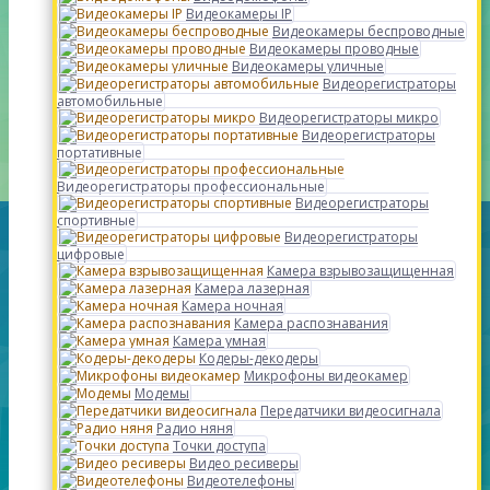
Видеокамеры IP
Видеокамеры беспроводные
Видеокамеры проводные
Видеокамеры уличные
Видеорегистраторы
автомобильные
Видеорегистраторы микро
Видеорегистраторы
портативные
Видеорегистраторы профессиональные
Видеорегистраторы
спортивные
Видеорегистраторы
цифровые
Камера взрывозащищенная
Камера лазерная
Камера ночная
Камера распознавания
Камера умная
Кодеры-декодеры
Микрофоны видеокамер
Модемы
Передатчики видеосигнала
Радио няня
Точки доступа
Видео ресиверы
Видеотелефоны