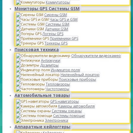
Коммутаторы
Мониторы GPS Системы GSM
Сирены GSM
Часы GPS и GSM
Системы GSM
Датчики GSM
Логеры GPS
Приёмники GPS
Трекеры GPS
Поисковая техника
Обнаружители видеокамер
Антижучки
Дозимтры
Индикатор поля
Ниленейный локатор
Поисковые приборы
Тепловизоры
Частотомеры
Автомобильные товары
GPS навигаторы
Камеры автомобиля
Системы охраны
Системы помощи
Электроника
Аппаратные кейлоггеры
Кейлоггеры