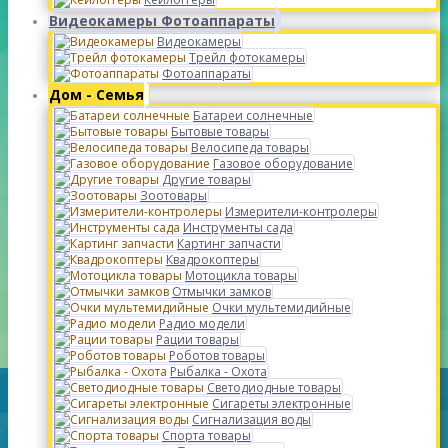
Видеокамеры Фотоаппараты
Видеокамеры
Трейл фотокамеры
Фотоаппараты
Дом - Семья
Батареи солнечные
Бытовые товары
Велосипеда товары
Газовое оборудование
Другие товары
Зоотовары
Измерители-контролеры
Инструменты сада
Картинг запчасти
Квадрокоптеры
Мотоцикла товары
Отмычки замков
Очки мультемидийные
Радио модели
Рации товары
Роботов товары
Рыбалка - Охота
Светодиодные товары
Сигареты электронные
Сигнализация воды
Спорта товары