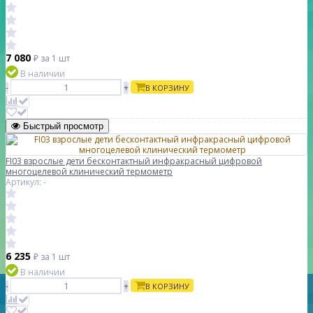
7 080
₽
за 1 шт
В наличии
-
+
В КОРЗИНУ
Быстрый просмотр
FI03 взрослые дети бесконтактный инфракрасный цифровой
многоцелевой клинический термометр
Артикул: -
6 235
₽
за 1 шт
В наличии
-
+
В КОРЗИНУ