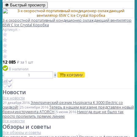
Быстрый просмотр
3-х скоростной портативный кондиционер охлаждающий вентилятор
65W C Ice Crystal Коробка
Артикул: -
12 085
₽
за 1 шт
В наличии
-
+
В КОРЗИНУ
Новости
Все новости
Электрический резчик Husqvarna K 3000 Electric со
21 декабря 2016
скидкой!
Теперь в нашем магазине представлен новый
25 сентября 2016
бренд инструмента ATORCH
Никогда еще не было так
5 июня 2016
просто пропилить прямую линию
Все новости
Обзоры и советы
Все обзоры и советы