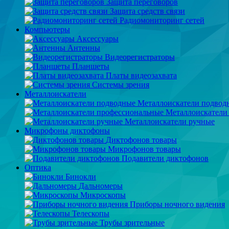
Защита переговоров
Защита средств связи
Радиомониторинг сетей
Компьютеры
Аксессуары
Антенны
Видеорегистраторы
Планшеты
Платы видеозахвата
Системы зрения
Металлоискатели
Металлоискатели подвод
Металлоискатели
Металлоискатели ручные
Микрофоны диктофоны
Диктофонов товары
Микрофонов товары
Подавители диктофонов
Оптика
Бинокли
Дальномеры
Микроскопы
Приборы ночного видения
Телескопы
Трубы зрительные