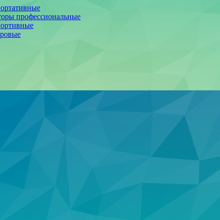
портативные
торы профессиональные
портивные
фровые