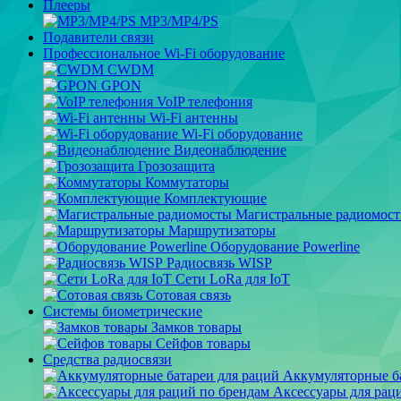
Плееры
MP3/MP4/PS
Подавители связи
Профессиональное Wi-Fi оборудование
CWDM
GPON
VoIP телефония
Wi-Fi антенны
Wi-Fi оборудование
Видеонаблюдение
Грозозащита
Коммутаторы
Комплектующие
Магистральные радиомос
Маршрутизаторы
Оборудование Powerline
Радиосвязь WISP
Сети LoRa для IoT
Сотовая связь
Системы биометрические
Замков товары
Сейфов товары
Средства радиосвязи
Аккумуляторные ба
Аксессуары для рац