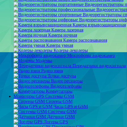
Видеорегистраторы 
Видеорегистра
Видеорегистраторы с
Видеорегистраторы ци
Камера взрывозащищенная
Камера лазерная
Камера ночная
Камера распознавания
Камера умная
Кодеры-декодеры
Микрофоны видеокамер
Модемы
Передатчики видеосигнала
Радио няня
Точки доступа
Видео ресиверы
Видеотелефоны
Коммутаторы
Мониторы GPS Системы GSM
Сирены GSM
Часы GPS и GSM
Системы GSM
Датчики GSM
Логеры GPS
Приёмники GPS