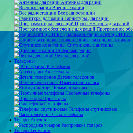
Антенны для раций
Военные рации
Все радиостанции
Гарнитуры для раций
Программаторы для раций
Программное обе
Рации 27МГц СИ-БИ д
Рации для горнолыжников
Спутниковые антенны
Цифровые рации
Чехлы для раций
Телефоны
IP телефоны
Аксессуары
Детали телефонов
Изменители голоса
Коммуникаторы
Необычные телефоны
Проекторы
Смартфоны
Телефоны спутниковые
Часы телефоны
Товары Англии
Распродажа товаров
Товары Германии