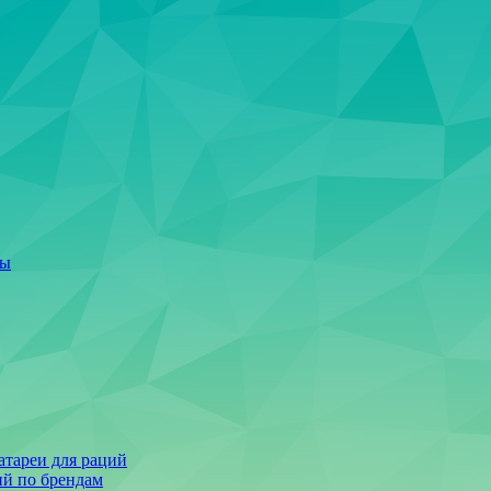
ты
тареи для раций
ий по брендам