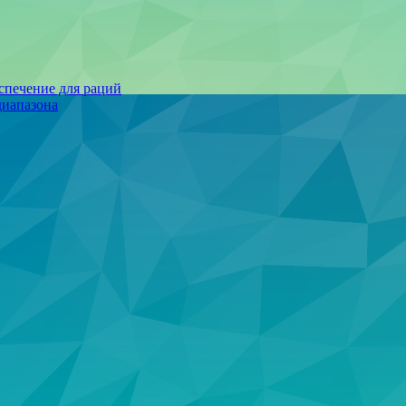
спечение для раций
иапазона