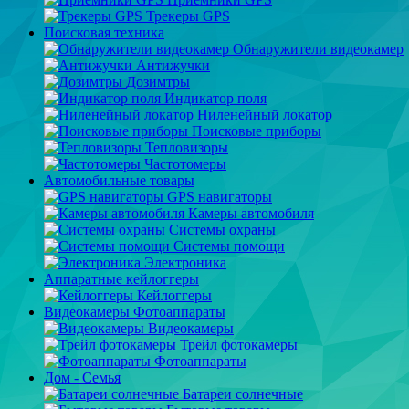
Трекеры GPS
Поисковая техника
Обнаружители видеокамер
Антижучки
Дозимтры
Индикатор поля
Ниленейный локатор
Поисковые приборы
Тепловизоры
Частотомеры
Автомобильные товары
GPS навигаторы
Камеры автомобиля
Системы охраны
Системы помощи
Электроника
Аппаратные кейлоггеры
Кейлоггеры
Видеокамеры Фотоаппараты
Видеокамеры
Трейл фотокамеры
Фотоаппараты
Дом - Семья
Батареи солнечные