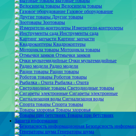
Бытовые товары
Велосипеда товары
Газовое оборудование
Другие товары
Зоотовары
Измерители-контролеры
Инструменты сада
Картинг запчасти
Квадрокоптеры
Мотоцикла товары
Отмычки замков
Очки мультемидийные
Радио модели
Рации товары
Роботов товары
Рыбалка - Охота
Светодиодные товары
Сигареты электронные
Сигнализация воды
Спорта товары
Товары здоровья
Товары при бетствиях
Защита информации
Безопасность информа
Генераторы шума