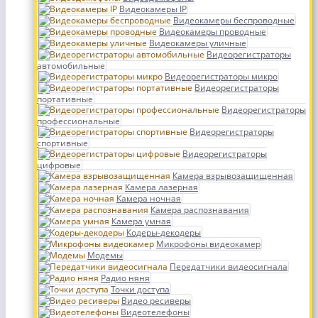
Видеокамеры IP
Видеокамеры беспроводные
Видеокамеры проводные
Видеокамеры уличные
Видеорегистраторы
автомобильные
Видеорегистраторы микро
Видеорегистраторы
портативные
Видеорегистраторы
профессиональные
Видеорегистраторы
спортивные
Видеорегистраторы
цифровые
Камера взрывозащищенная
Камера лазерная
Камера ночная
Камера распознавания
Камера умная
Кодеры-декодеры
Микрофоны видеокамер
Модемы
Передатчики видеосигнала
Радио няня
Точки доступа
Видео ресиверы
Видеотелефоны