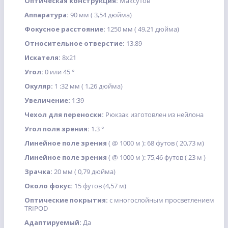
Оптическая конструкция:
Максутов
Аппаратура:
90 мм ( 3,54 дюйма)
Фокусное расстояние:
1250 мм ( 49,21 дюйма)
Относительное отверстие:
13.89
Искателя:
8x21
Угол:
0 или 45 °
Окуляр:
1 :32 мм ( 1,26 дюйма)
Увеличение:
1:39
Чехол для переноски:
Рюкзак изготовлен из нейлона
Угол поля зрения:
1.3 °
Линейное поле зрения
( @ 1000 м ): 68 футов ( 20,73 м)
Линейное поле зрения
( @ 1000 м ): 75,46 футов ( 23 м )
Зрачка:
20 мм ( 0,79 дюйма)
Около фокус:
15 футов (4,57 м)
Оптические покрытия:
с многослойным просветлением
TRIPOD
Адаптируемый:
Да