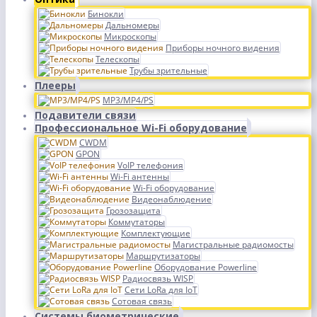
Бинокли
Дальномеры
Микроскопы
Приборы ночного видения
Телескопы
Трубы зрительные
Плееры
MP3/MP4/PS
Подавители связи
Профессиональное Wi-Fi оборудование
CWDM
GPON
VoIP телефония
Wi-Fi антенны
Wi-Fi оборудование
Видеонаблюдение
Грозозащита
Коммутаторы
Комплектующие
Магистральные радиомосты
Маршрутизаторы
Оборудование Powerline
Радиосвязь WISP
Сети LoRa для IoT
Сотовая связь
Системы биометрические