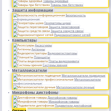
Товары здоровья
Товары при бетствиях
Защита информации
Безопасность
информационная
Генераторы шума
Защита переговоров
Защита средств связи
Радиомониторинг сетей
Компьютеры
Аксессуары
Антенны
Видеорегистраторы
Планшеты
Платы видеозахвата
Системы зрения
Металлоискатели
Металлоискатели подводные
Металлоискатели
профессиональные
Металлоискатели ручные
Микрофоны диктофоны
Диктофонов товары
Микрофонов товары
Подавители диктофонов
Оптика