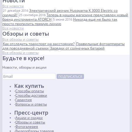
Новости
Все новости
Электрический резчик Husqvarna K 3000 Electric со
21 декабря 2016
скидкой!
Теперь в нашем магазине представлен новый
25 сентября 2016
бренд инструмента ATORCH
Никогда еще не было так
5 июня 2016
просто пропилить прямую линию
Все новости
Обзоры и советы
Все обзоры и советы
Как отследить транспорт на расстояние?
Правильные фотоаппараты
для повседневной съемки
Зарядки от солнечных батарей
Все обзоры и советы
Будьте в курсе!
Новости, обзоры и акции
ПОДПИСАТЬСЯ
Как купить
Способы оплаты
Способы доставки
Гарантия
Вопросы и ответы
Пресс-центр
Акции и скидки
Обзоры и советы
Фотогалерея
Видеообзоры товаров