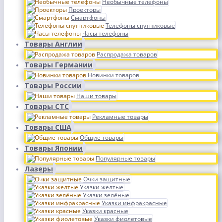
Необычные телефоны
Проекторы
Смартфоны
Телефоны спутниковые
Часы телефоны
Товары Англии
Распродажа товаров
Товары Германии
Новинки товаров
Товары России
Наши товары
Товары СТС
Рекламные товары
Товары США
Общие товары
Товары Японии
Популярные товары
Лазеры
Очки защитные
Указки желтые
Указки зелёные
Указки инфракрасные
Указки красные
Указки фиолетовые