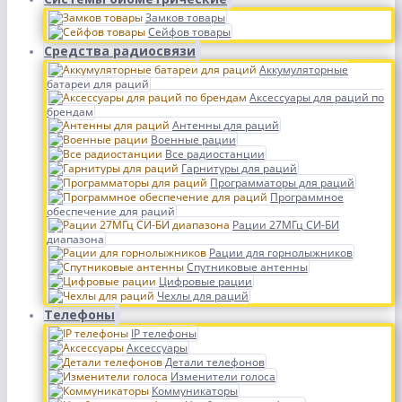
Замков товары
Сейфов товары
Средства радиосвязи
Аккумуляторные
батареи для раций
Аксессуары для раций по
брендам
Антенны для раций
Военные рации
Все радиостанции
Гарнитуры для раций
Программаторы для раций
Программное
обеспечение для раций
Рации 27МГц СИ-БИ
диапазона
Рации для горнолыжников
Спутниковые антенны
Цифровые рации
Чехлы для раций
Телефоны
IP телефоны
Аксессуары
Детали телефонов
Изменители голоса
Коммуникаторы