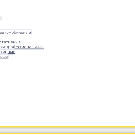
е
 автомобильные
ортативные
ры профессиональные
ртивные
овые