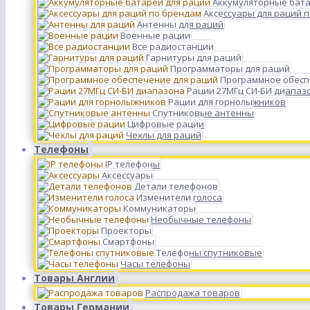
Аккумуляторные бата
Аксессуары для раций 
Антенны для раций
Военные рации
Все радиостанции
Гарнитуры для раций
Программаторы для раций
Программное обесп
Рации 27МГц СИ-БИ диапаз
Рации для горнолыжников
Спутниковые антенны
Цифровые рации
Чехлы для раций
Телефоны
IP телефоны
Аксессуары
Детали телефонов
Изменители голоса
Коммуникаторы
Необычные телефоны
Проекторы
Смартфоны
Телефоны спутниковые
Часы телефоны
Товары Англии
Распродажа товаров
Товары Германии