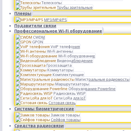
Телескопы
Трубы зрительные
Плееры
MP3/MP4/PS
Подавители связи
Профессиональное Wi-Fi оборудование
CWDM
GPON
VoIP телефония
Wi-Fi антенны
Wi-Fi оборудование
Видеонаблюдение
Грозозащита
Коммутаторы
Комплектующие
Магистральные радиомосты
Маршрутизаторы
Оборудование Powerline
Радиосвязь WISP
Сети LoRa для IoT
Сотовая связь
Системы биометрические
Замков товары
Сейфов товары
Средства радиосвязи