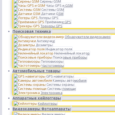
Сирены GSM
Часы GPS и GSM
Системы GSM
Датчики GSM
Логеры GPS
Приёмники GPS
Трекеры GPS
Поисковая техника
Обнаружители видеокамер
Антижучки
Дозимтры
Индикатор поля
Ниленейный локатор
Поисковые приборы
Тепловизоры
Частотомеры
Автомобильные товары
GPS навигаторы
Камеры автомобиля
Системы охраны
Системы помощи
Электроника
Аппаратные кейлоггеры
Кейлоггеры
Видеокамеры Фотоаппараты
Видеокамеры