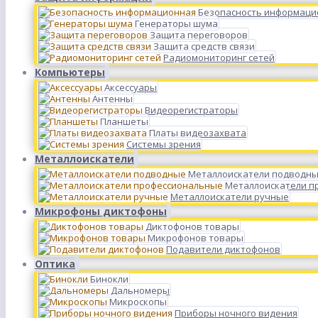
Безопасность информаци
Генераторы шума
Защита переговоров
Защита средств связи
Радиомониторинг сетей
Компьютеры
Аксессуары
Антенны
Видеорегистраторы
Планшеты
Платы видеозахвата
Системы зрения
Металлоискатели
Металлоискатели подводн
Металлоискатели п
Металлоискатели ручные
Микрофоны диктофоны
Диктофонов товары
Микрофонов товары
Подавители диктофонов
Оптика
Бинокли
Дальномеры
Микроскопы
Приборы ночного видения