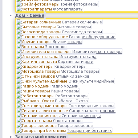
Трейл фотокамеры
Фотоаппараты
Дом - Семья
Батареи солнечные
Бытовые товары
Велосипеда товары
Газовое оборудование
Другие товары
Зоотовары
Измерители-контролеры
Инструменты сада
Картинг запчасти
Квадрокоптеры
Мотоцикла товары
Отмычки замков
Очки мультемидийные
Радио модели
Рации товары
Роботов товары
Рыбалка - Охота
Светодиодные товары
Сигареты электронные
Сигнализация воды
Спорта товары
Товары здоровья
Товары при бетствиях
Защита информации