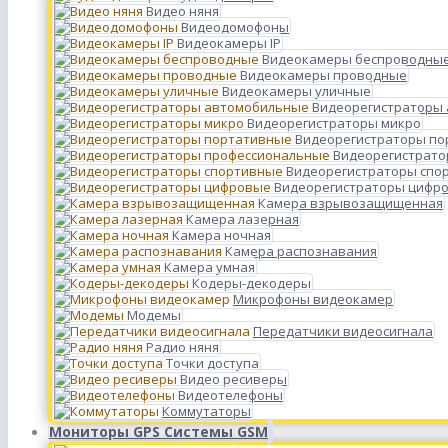
Видео няня
Видеодомофоны
Видеокамеры IP
Видеокамеры беспроводны
Видеокамеры проводные
Видеокамеры уличные
Видеорегистраторы
Видеорегистраторы микро
Видеорегистраторы п
Видеорегистрато
Видеорегистраторы спо
Видеорегистраторы цифр
Камера взрывозащищенная
Камера лазерная
Камера ночная
Камера распознавания
Камера умная
Кодеры-декодеры
Микрофоны видеокамер
Модемы
Передатчики видеосигнала
Радио няня
Точки доступа
Видео ресиверы
Видеотелефоны
Коммутаторы
Мониторы GPS Системы GSM