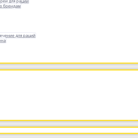
реи для раций
по брендам
ечение для раций
она