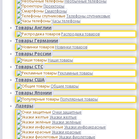
Необычные телефоны
Проекторы
Смартфоны
Телефоны спутниковые
Часы телефоны
Товары Англии
Распродажа товаров
Товары Германии
Новинки товаров
Товары России
Наши товары
Товары СТС
Рекламные товары
Товары США
Общие товары
Товары Японии
Популярные товары
Лазеры
Очки защитные
Указки желтые
Указки зелёные
Указки инфракрасные
Указки красные
Указки фиолетовые