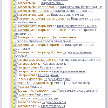
Видеокамеры IP
Видеокамеры беспроводные
Видеокамеры проводные
Видеокамеры уличные
Видеорегистраторы
автомобильные
Видеорегистраторы микро
Видеорегистраторы
портативные
Видеорегистраторы профессиональные
Видеорегистраторы
спортивные
Видеорегистраторы
цифровые
Камера взрывозащищенная
Камера лазерная
Камера ночная
Камера распознавания
Камера умная
Кодеры-декодеры
Микрофоны видеокамер
Модемы
Передатчики видеосигнала
Радио няня
Точки доступа
Видео ресиверы
Видеотелефоны