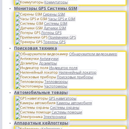
Коммутаторы
Мониторы GPS Системы GSM
Сирены GSM
Часы GPS и GSM
Системы GSM
Датчики GSM
Логеры GPS
Приёмники GPS
Трекеры GPS
Поисковая техника
Обнаружители видеокамер
Антижучки
Дозимтры
Индикатор поля
Ниленейный локатор
Поисковые приборы
Тепловизоры
Частотомеры
Автомобильные товары
GPS навигаторы
Камеры автомобиля
Системы охраны
Системы помощи
Электроника
Аппаратные кейлоггеры
Кейлоггеры