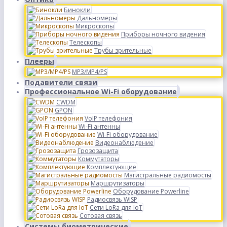
Бинокли
Дальномеры
Микроскопы
Приборы ночного видения
Телескопы
Трубы зрительные
Плееры
MP3/MP4/PS
Подавители связи
Профессиональное Wi-Fi оборудование
CWDM
GPON
VoIP телефония
Wi-Fi антенны
Wi-Fi оборудование
Видеонаблюдение
Грозозащита
Коммутаторы
Комплектующие
Магистральные радиомосты
Маршрутизаторы
Оборудование Powerline
Радиосвязь WISP
Сети LoRa для IoT
Сотовая связь
Системы биометрические