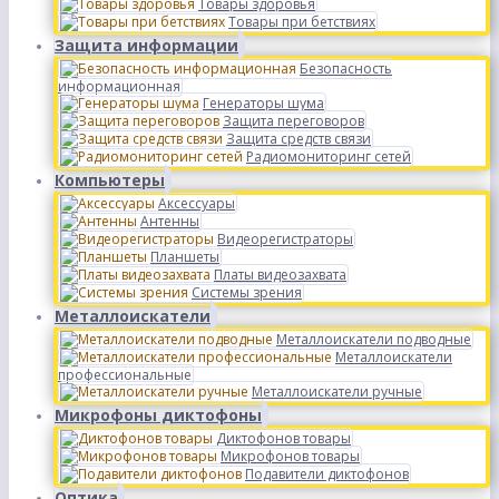
Товары здоровья
Товары при бетствиях
Защита информации
Безопасность
информационная
Генераторы шума
Защита переговоров
Защита средств связи
Радиомониторинг сетей
Компьютеры
Аксессуары
Антенны
Видеорегистраторы
Планшеты
Платы видеозахвата
Системы зрения
Металлоискатели
Металлоискатели подводные
Металлоискатели
профессиональные
Металлоискатели ручные
Микрофоны диктофоны
Диктофонов товары
Микрофонов товары
Подавители диктофонов
Оптика