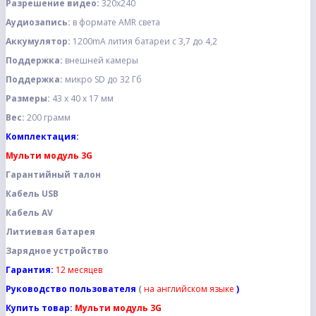
Разрешение видео:
320x240
Аудиозапись:
в формате AMR света
Аккумулятор:
1200mA лития батареи с 3,7 до 4,2
Поддержка:
внешней камеры
Поддержка:
микро SD до 32 Гб
Размеры:
43 х 40 х 17 мм
Вес:
200 грамм
Комплектация:
Мульти модуль 3G
Гарантийный талон
Кабель USB
Кабель АV
Литиевая батарея
Зарядное устройство
Гарантия:
12 месяцев
Руководство пользователя
(
на
английском языке
)
Купить товар:
Мульти модуль 3G