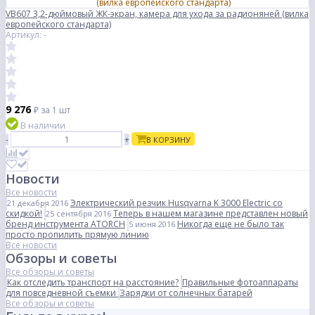
VB607 3,2-дюймовый ЖК-экран, камера для ухода за радионяней (вилка
европейского стандарта)
Артикул: -
9 276
₽
за 1 шт
В наличии
-
+
В КОРЗИНУ
Новости
Все новости
Электрический резчик Husqvarna K 3000 Electric со
21 декабря 2016
скидкой!
Теперь в нашем магазине представлен новый
25 сентября 2016
бренд инструмента ATORCH
Никогда еще не было так
5 июня 2016
просто пропилить прямую линию
Все новости
Обзоры и советы
Все обзоры и советы
Как отследить транспорт на расстояние?
Правильные фотоаппараты
для повседневной съемки
Зарядки от солнечных батарей
Все обзоры и советы