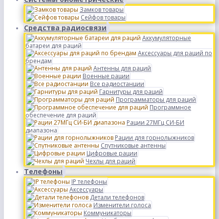
Замков товары
Сейфов товары
Средства радиосвязи
Аккумуляторные
батареи для раций
Аксессуары для раций по
брендам
Антенны для раций
Военные рации
Все радиостанции
Гарнитуры для раций
Программаторы для раций
Программное
обеспечение для раций
Рации 27МГц СИ-БИ
диапазона
Рации для горнолыжников
Спутниковые антенны
Цифровые рации
Чехлы для раций
Телефоны
IP телефоны
Аксессуары
Детали телефонов
Изменители голоса
Коммуникаторы