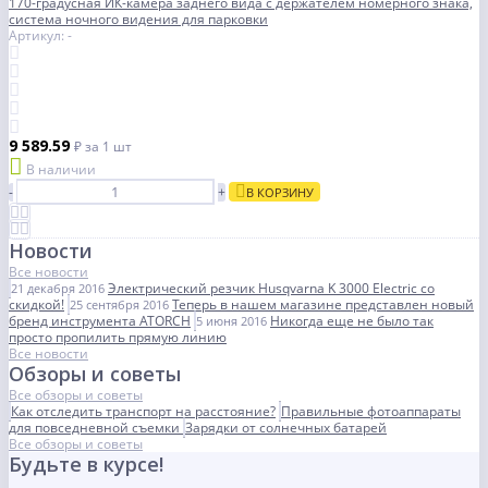
170-градусная ИК-камера заднего вида с держателем номерного знака,
система ночного видения для парковки
Артикул: -
9 589.59
₽
за 1 шт
В наличии
-
+
В КОРЗИНУ
Новости
Все новости
Электрический резчик Husqvarna K 3000 Electric со
21 декабря 2016
скидкой!
Теперь в нашем магазине представлен новый
25 сентября 2016
бренд инструмента ATORCH
Никогда еще не было так
5 июня 2016
просто пропилить прямую линию
Все новости
Обзоры и советы
Все обзоры и советы
Как отследить транспорт на расстояние?
Правильные фотоаппараты
для повседневной съемки
Зарядки от солнечных батарей
Все обзоры и советы
Будьте в курсе!