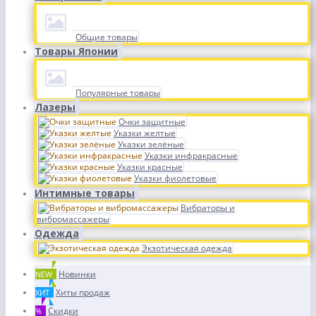
Общие товары
Товары Японии
Популярные товары
Лазеры
Очки защитные
Указки желтые
Указки зелёные
Указки инфракрасные
Указки красные
Указки фиолетовые
Интимные товары
Вибраторы и
вибромассажеры
Одежда
Экзотическая одежда
Новинки
NEW
Хиты продаж
ХИТ
Скидки
%