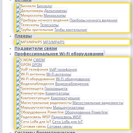
Бинокли
Дальномеры
Микроскопы
Приборы ночного видения
Телескопы
Трубы зрительные
Плееры
MP3/MP4/PS
Подавители связи
Профессиональное Wi-Fi оборудование
CWDM
GPON
VoIP телефония
Wi-Fi антенны
Wi-Fi оборудование
Видеонаблюдение
Грозозащита
Коммутаторы
Комплектующие
Магистральные радиомосты
Маршрутизаторы
Оборудование Powerline
Радиосвязь WISP
Сети LoRa для IoT
Сотовая связь
Системы биометрические