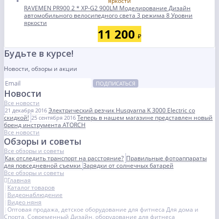
RAVEMEN PR900 2 * XP-G2 900LM Моделирование Дизайн
автомобильного велосипедного света 3 режима 8 Уровни
яркости
11 200
₽
Будьте в курсе!
Новости, обзоры и акции
ПОДПИСАТЬСЯ
Новости
Все новости
Электрический резчик Husqvarna K 3000 Electric со
21 декабря 2016
скидкой!
Теперь в нашем магазине представлен новый
25 сентября 2016
бренд инструмента ATORCH
Все новости
Обзоры и советы
Все обзоры и советы
Как отследить транспорт на расстояние?
Правильные фотоаппараты
для повседневной съемки
Зарядки от солнечных батарей
Все обзоры и советы
Главная
Каталог товаров
Видеонаблюдение
Видео няня
Оптовая продажа, детское оборудование для фитнеса Для дома и
Спорта, Современный Дизайн, оборудование для фитнеса