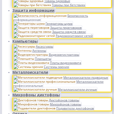
Товары здоровья
Товары при бетствиях
Защита информации
Безопасность
информационная
Генераторы шума
Защита переговоров
Защита средств связи
Радиомониторинг сетей
Компьютеры
Аксессуары
Антенны
Видеорегистраторы
Планшеты
Платы видеозахвата
Системы зрения
Металлоискатели
Металлоискатели подводные
Металлоискатели
профессиональные
Металлоискатели ручные
Микрофоны диктофоны
Диктофонов товары
Микрофонов товары
Подавители диктофонов
Оптика