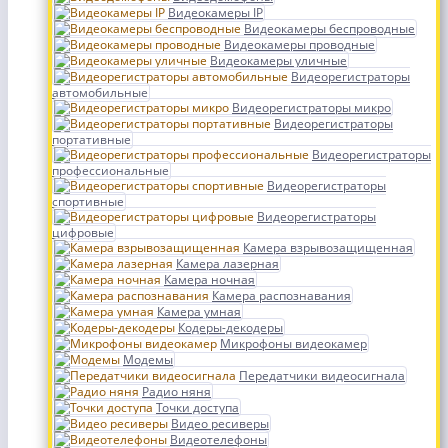
Видеокамеры IP
Видеокамеры беспроводные
Видеокамеры проводные
Видеокамеры уличные
Видеорегистраторы
автомобильные
Видеорегистраторы микро
Видеорегистраторы
портативные
Видеорегистраторы
профессиональные
Видеорегистраторы
спортивные
Видеорегистраторы
цифровые
Камера взрывозащищенная
Камера лазерная
Камера ночная
Камера распознавания
Камера умная
Кодеры-декодеры
Микрофоны видеокамер
Модемы
Передатчики видеосигнала
Радио няня
Точки доступа
Видео ресиверы
Видеотелефоны