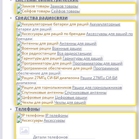
Замков товары
Сейфов товары
Средства радиосвязи
Аккумуляторные
батареи для раций
Аксессуары для раций по
брендам
Антенны для раций
Военные рации
Все радиостанции
Гарнитуры для раций
Программаторы для раций
Программное
обеспечение для раций
Рации 27МГц СИ-БИ
диапазона
Рации для горнолыжников
Спутниковые антенны
Цифровые рации
Чехлы для раций
Телефоны
IP телефоны
Аксессуары
Детали телефонов