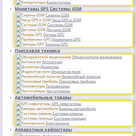
Коммутаторы
Мониторы GPS Системы GSM
Сирены GSM
Часы GPS и GSM
Системы GSM
Датчики GSM
Логеры GPS
Приёмники GPS
Трекеры GPS
Поисковая техника
Обнаружители видеокамер
Антижучки
Дозимтры
Индикатор поля
Ниленейный локатор
Поисковые приборы
Тепловизоры
Частотомеры
Автомобильные товары
GPS навигаторы
Камеры автомобиля
Системы охраны
Системы помощи
Электроника
Аппаратные кейлоггеры
Кейлоггеры