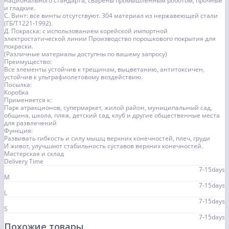
национального стандарта, сварены промышленным роботом, прочные
и гладкие.
C. Винт: все винты отсутствуют. 304 материал из нержавеющей стали
(ГБ/T1221-1992).
Д. Покраска: с использованием корейской импортной
электростатической линии Производство порошкового покрытия для
покраски.
(Различные материалы доступны по вашему запросу)
Преимущество:
Все элементы устойчив к трещинам, выцветанию, антитоксичен,
устойчив к ультрафиолетовому воздействию.
Посылка:
Коробка
Применяется к:
Парк атракционов, супермаркет, жилой район, муниципальный сад,
община, школа, пляж, детский сад, клуб и другие общественные места
для развлечений
Функция:
Развивать гибкость и силу мышц верхних конечностей, плеч, груди
И живот, улучшают стабильность суставов верхних конечностей.
Мастерская и склад
Delivery Time
7-15days
M
7-15days
L
7-15days
S
7-15days
Похожие товары