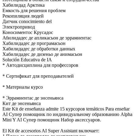
Хабилидад Арктика
Емкость для решения проблем
Рекопиляция людей
Датчик conocimiento del
Электропривод
Коносиментос Крусадос
Абилидадес де апликасьон де эррамиентас
Хабилидадес де програмасьон
Хабилидадес де обработки данных
Хабилидадес де дизеньо де анимасьон
Solución Educativa de IA
* Автодисциплина для профессоров
* Сертификат для преподавателей
* Материалы курсо
* Эррамиентас де энсеньянса
Кит де энсеньянса
Este Kit de enseñanza admite 15 курсоров temáticos Para enseñar
AI Супер помощник по индивидуальному образованию Alpha
Mini Y AI Супер помощник Набор аксессуаров.
El Kit de accesorios AI Super Assistant включает: