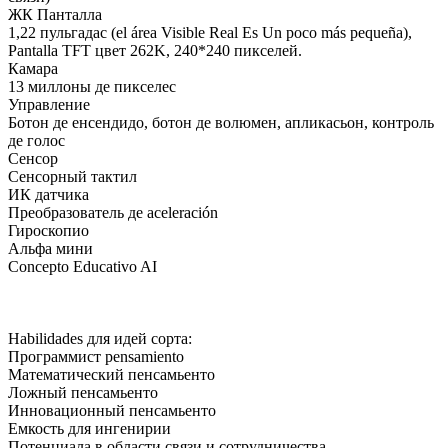
ЖК Панталла
1,22 пульгадас (el área Visible Real Es Un poco más pequeña),
Pantalla TFT цвет 262K, 240*240 пикселей.
Камара
13 миллоны де пикселес
Управление
Ботон де енсендидо, ботон де волюмен, апликасьон, контроль
де голос
Сенсор
Сенсорный тактил
ИК датчика
Преобразователь де aceleración
Гироскопио
Альфа мини
Concepto Educativo AI
Habilidades для идей сорта:
Программист pensamiento
Математический пенсамьенто
Ложный пенсамьенто
Инновационный пенсамьенто
Емкость для ингенирии
Потенциала в области связи и сотрудничества