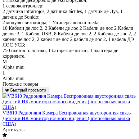
1 Плака де десарролло де эксплорасьон;
1 сервоконтроллер;
2 датчика infrarrojos, 2 датчика táctiles, 1 датчик де Луз, 1
датчик де Sonido;
2 модуля светодиода, 1 Универсальный rueda;
10 Кабели де лос 2, 2 Кабели де лос 2 Кабели де лос 2 Кабели
де лос 3, 1 Кабель USB, 8 Кабели де лос 2, 2 Кабели де лос 2, 2
кабеля де лос 2, 2 кабеля де лос 2 кабеля де лос 2, 1 кабель ДЭ
ЛОС УСБ;
750 пьезов пластико, 1 батарея де литио, 1 адаптера де
корриенте.
M
Alpha mini
L
Alpha mini
Похожие товары
Быстрый просмотр
VB610 Радионяня Камера Беспроводная двусторонняя связь
Детский ИК-монитор ночного видения (штепсельная вилка
США)
Артикул: -