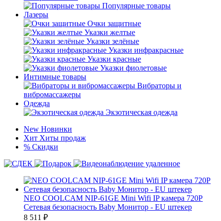
Популярные товары
Лазеры
Очки защитные
Указки желтые
Указки зелёные
Указки инфракрасные
Указки красные
Указки фиолетовые
Интимные товары
Вибраторы и
вибромассажеры
Одежда
Экзотическая одежда
New
Новинки
Хит
Хиты продаж
%
Скидки
NEO COOLCAM NIP-61GE Mini Wifi IP камера 720P
Сетевая безопасность Baby Монитор - EU штекер
8 511
₽