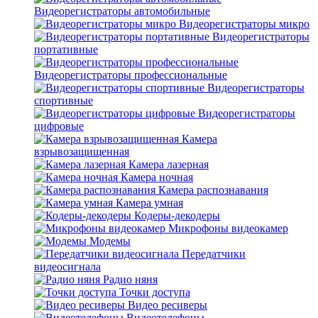
Видеорегистраторы автомобильные
Видеорегистраторы микро
Видеорегистраторы
портативные
Видеорегистраторы профессиональные
Видеорегистраторы
спортивные
Видеорегистраторы
цифровые
Камера
взрывозащищенная
Камера лазерная
Камера ночная
Камера распознавания
Камера умная
Кодеры-декодеры
Микрофоны видеокамер
Модемы
Передатчики
видеосигнала
Радио няня
Точки доступа
Видео ресиверы
Видеотелефоны