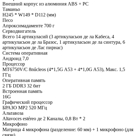
Внешний корпус из алюминия ABS + PC
Таманьо
H245 * W149 * D112 (мм)
Песо
Апроксимадаменте 700 г
Серводвигатель
Всего 14 артикуласий (3 артикуласьон де ла Кабеса, 4
артикуласьон де ла Бразос, 1 артикуласьон де ла синтура, 6
артикуласьон де Лас пирнас)
Система оперативная
Андроид 7,0
Процессор
MT6750V/C 8núcleos (4*1,5G A53 + 4*1,0G A53), Макс. 1,5
ГГц
Оперативная память
2 ГБ DDR3 32 бит
Встроенная память
16G
Графический процессор
БРАЗО MP2 520 МГц
Альтавоза
Altavoces estéreo де 2 Каналы, 0,8 Вт * 2
Микрофоно
Матрица 4 микрофона (разделение: 60 мм) + 1 микрофоно (для
связи)