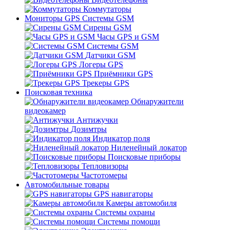
Коммутаторы
Мониторы GPS Системы GSM
Сирены GSM
Часы GPS и GSM
Системы GSM
Датчики GSM
Логеры GPS
Приёмники GPS
Трекеры GPS
Поисковая техника
Обнаружители
видеокамер
Антижучки
Дозимтры
Индикатор поля
Ниленейный локатор
Поисковые приборы
Тепловизоры
Частотомеры
Автомобильные товары
GPS навигаторы
Камеры автомобиля
Системы охраны
Системы помощи