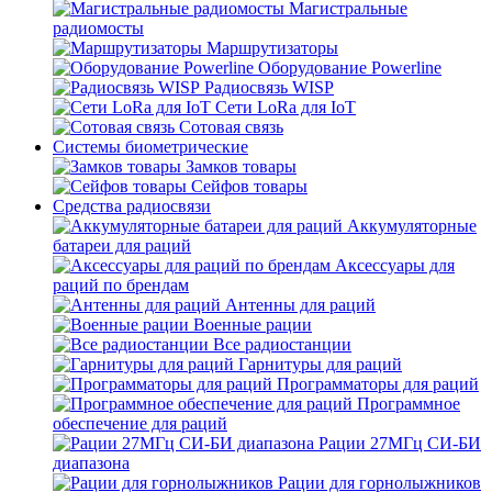
Магистральные
радиомосты
Маршрутизаторы
Оборудование Powerline
Радиосвязь WISP
Сети LoRa для IoT
Сотовая связь
Системы биометрические
Замков товары
Сейфов товары
Средства радиосвязи
Аккумуляторные
батареи для раций
Аксессуары для
раций по брендам
Антенны для раций
Военные рации
Все радиостанции
Гарнитуры для раций
Программаторы для раций
Программное
обеспечение для раций
Рации 27МГц СИ-БИ
диапазона
Рации для горнолыжников