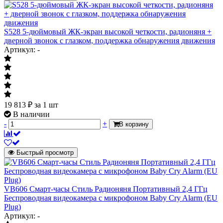
S528 5-дюймовый ЖК-экран высокой четкости, радионяня +
дверной звонок с глазком, поддержка обнаружения движения
Артикул: -
19 813
₽
за 1 шт
В наличии
-
+
В корзину
Быстрый просмотр
VB606 Смарт-часы Стиль Радионяня Портативный 2,4 ГГц
Беспроводная видеокамера с микрофоном Baby Cry Alarm (EU
Plug)
Артикул: -