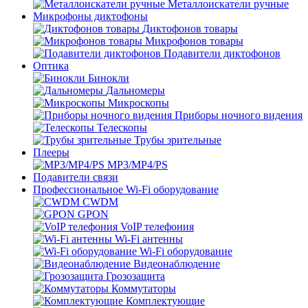
Металлоискатели ручные
Микрофоны диктофоны
Диктофонов товары
Микрофонов товары
Подавители диктофонов
Оптика
Бинокли
Дальномеры
Микроскопы
Приборы ночного видения
Телескопы
Трубы зрительные
Плееры
MP3/MP4/PS
Подавители связи
Профессиональное Wi-Fi оборудование
CWDM
GPON
VoIP телефония
Wi-Fi антенны
Wi-Fi оборудование
Видеонаблюдение
Грозозащита
Коммутаторы
Комплектующие