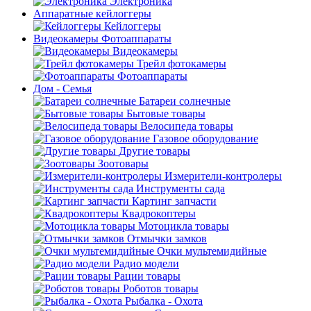
Электроника
Аппаратные кейлоггеры
Кейлоггеры
Видеокамеры Фотоаппараты
Видеокамеры
Трейл фотокамеры
Фотоаппараты
Дом - Семья
Батареи солнечные
Бытовые товары
Велосипеда товары
Газовое оборудование
Другие товары
Зоотовары
Измерители-контролеры
Инструменты сада
Картинг запчасти
Квадрокоптеры
Мотоцикла товары
Отмычки замков
Очки мультемидийные
Радио модели
Рации товары
Роботов товары
Рыбалка - Охота