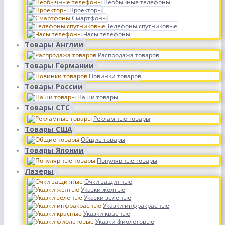
Необычные телефоны
Проекторы
Смартфоны
Телефоны спутниковые
Часы телефоны
Товары Англии
Распродажа товаров
Товары Германии
Новинки товаров
Товары России
Наши товары
Товары СТС
Рекламные товары
Товары США
Общие товары
Товары Японии
Популярные товары
Лазеры
Очки защитные
Указки желтые
Указки зелёные
Указки инфракрасные
Указки красные
Указки фиолетовые