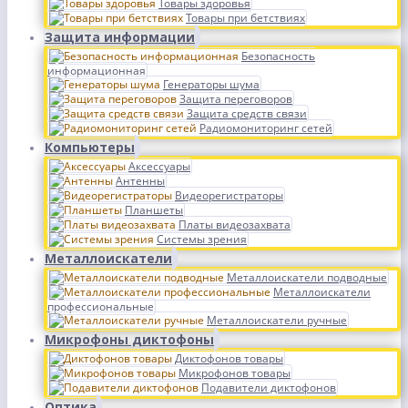
Товары здоровья
Товары при бетствиях
Защита информации
Безопасность
информационная
Генераторы шума
Защита переговоров
Защита средств связи
Радиомониторинг сетей
Компьютеры
Аксессуары
Антенны
Видеорегистраторы
Планшеты
Платы видеозахвата
Системы зрения
Металлоискатели
Металлоискатели подводные
Металлоискатели
профессиональные
Металлоискатели ручные
Микрофоны диктофоны
Диктофонов товары
Микрофонов товары
Подавители диктофонов
Оптика