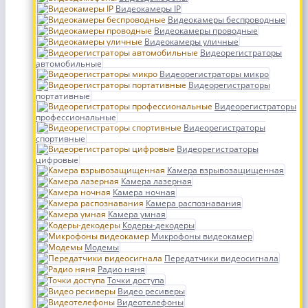
Видеокамеры IP
Видеокамеры беспроводные
Видеокамеры проводные
Видеокамеры уличные
Видеорегистраторы
автомобильные
Видеорегистраторы микро
Видеорегистраторы
портативные
Видеорегистраторы
профессиональные
Видеорегистраторы
спортивные
Видеорегистраторы
цифровые
Камера взрывозащищенная
Камера лазерная
Камера ночная
Камера распознавания
Камера умная
Кодеры-декодеры
Микрофоны видеокамер
Модемы
Передатчики видеосигнала
Радио няня
Точки доступа
Видео ресиверы
Видеотелефоны