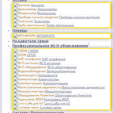
Бинокли
Дальномеры
Микроскопы
Приборы ночного видения
Телескопы
Трубы зрительные
Плееры
MP3/MP4/PS
Подавители связи
Профессиональное Wi-Fi оборудование
CWDM
GPON
VoIP телефония
Wi-Fi антенны
Wi-Fi оборудование
Видеонаблюдение
Грозозащита
Коммутаторы
Комплектующие
Магистральные радиомосты
Маршрутизаторы
Оборудование Powerline
Радиосвязь WISP
Сети LoRa для IoT
Сотовая связь
Системы биометрические