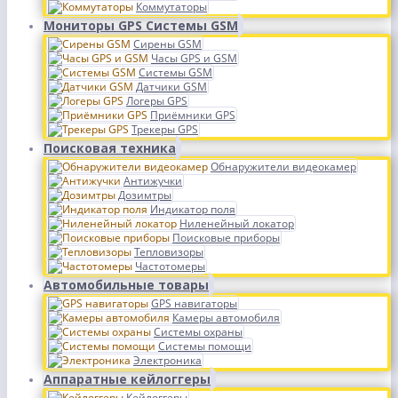
Коммутаторы
Мониторы GPS Системы GSM
Сирены GSM
Часы GPS и GSM
Системы GSM
Датчики GSM
Логеры GPS
Приёмники GPS
Трекеры GPS
Поисковая техника
Обнаружители видеокамер
Антижучки
Дозимтры
Индикатор поля
Ниленейный локатор
Поисковые приборы
Тепловизоры
Частотомеры
Автомобильные товары
GPS навигаторы
Камеры автомобиля
Системы охраны
Системы помощи
Электроника
Аппаратные кейлоггеры
Кейлоггеры