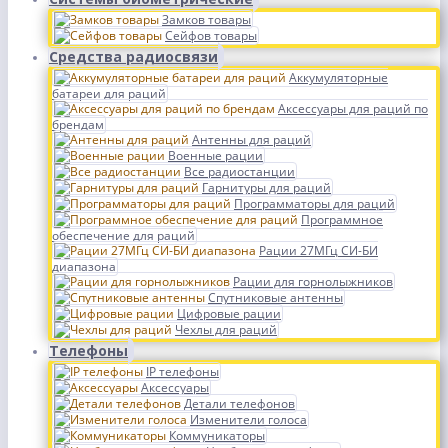
Замков товары
Сейфов товары
Средства радиосвязи
Аккумуляторные
батареи для раций
Аксессуары для раций по
брендам
Антенны для раций
Военные рации
Все радиостанции
Гарнитуры для раций
Программаторы для раций
Программное
обеспечение для раций
Рации 27МГц СИ-БИ
диапазона
Рации для горнолыжников
Спутниковые антенны
Цифровые рации
Чехлы для раций
Телефоны
IP телефоны
Аксессуары
Детали телефонов
Изменители голоса
Коммуникаторы