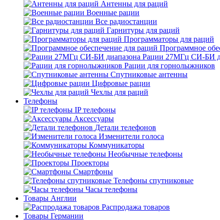
Антенны для раций
Военные рации
Все радиостанции
Гарнитуры для раций
Программаторы для раций
Программное обе
Рации 27МГц СИ-БИ д
Рации для горнолыжников
Спутниковые антенны
Цифровые рации
Чехлы для раций
Телефоны
IP телефоны
Аксессуары
Детали телефонов
Изменители голоса
Коммуникаторы
Необычные телефоны
Проекторы
Смартфоны
Телефоны спутниковые
Часы телефоны
Товары Англии
Распродажа товаров
Товары Германии