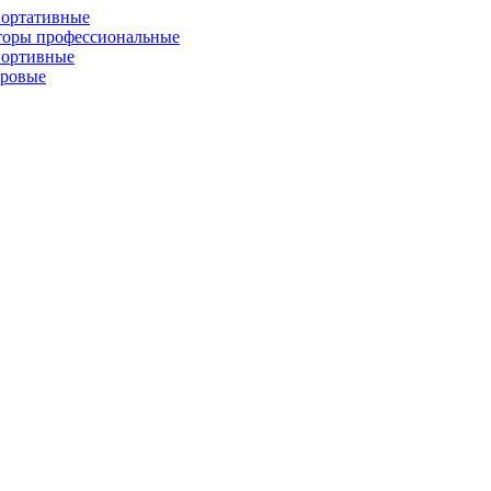
портативные
торы профессиональные
портивные
фровые