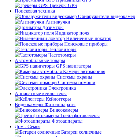
Трекеры GPS
Поисковая техника
Обнаружители видеокамер
Антижучки
Дозимтры
Индикатор поля
Ниленейный локатор
Поисковые приборы
Тепловизоры
Частотомеры
Автомобильные товары
GPS навигаторы
Камеры автомобиля
Системы охраны
Системы помощи
Электроника
Аппаратные кейлоггеры
Кейлоггеры
Видеокамеры Фотоаппараты
Видеокамеры
Трейл фотокамеры
Фотоаппараты
Дом - Семья
Батареи солнечные