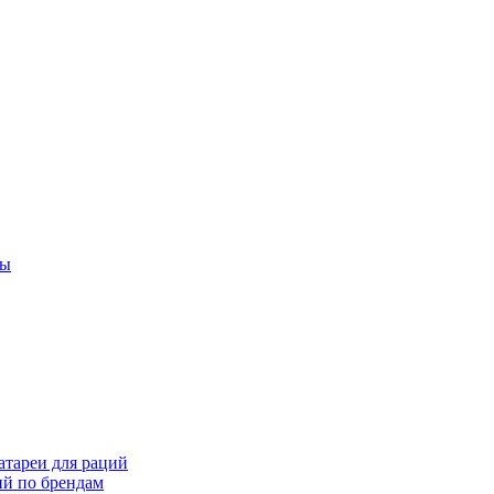
ты
тареи для раций
ий по брендам