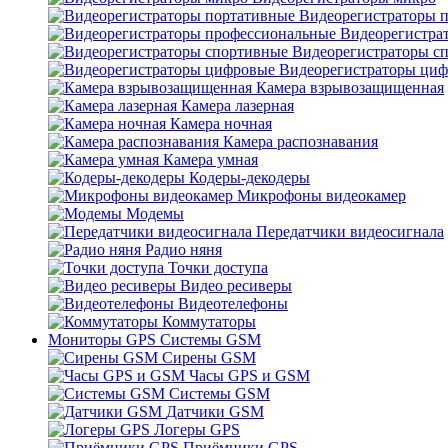
Видеорегистраторы 
Видеорегистра
Видеорегистраторы с
Видеорегистраторы ци
Камера взрывозащищенная
Камера лазерная
Камера ночная
Камера распознавания
Камера умная
Кодеры-декодеры
Микрофоны видеокамер
Модемы
Передатчики видеосигнала
Радио няня
Точки доступа
Видео ресиверы
Видеотелефоны
Коммутаторы
Мониторы GPS Системы GSM
Сирены GSM
Часы GPS и GSM
Системы GSM
Датчики GSM
Логеры GPS
Приёмники GPS