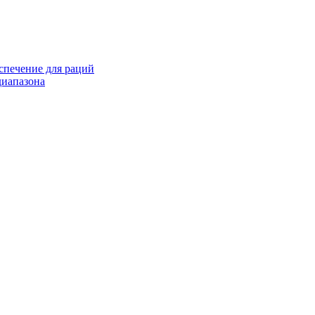
спечение для раций
иапазона