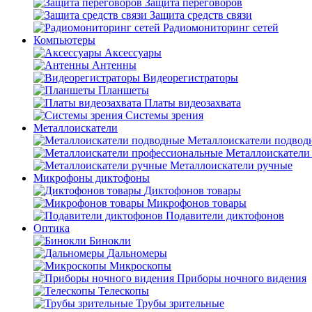
Защита переговоров
Защита средств связи
Радиомониторинг сетей
Компьютеры
Аксессуары
Антенны
Видеорегистраторы
Планшеты
Платы видеозахвата
Системы зрения
Металлоискатели
Металлоискатели подвод
Металлоискатели
Металлоискатели ручные
Микрофоны диктофоны
Диктофонов товары
Микрофонов товары
Подавители диктофонов
Оптика
Бинокли
Дальномеры
Микроскопы
Приборы ночного видения
Телескопы
Трубы зрительные