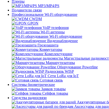
Плееры
MP3/MP4/PS
Подавители связи
Профессиональное Wi-Fi оборудование
CWDM
GPON
VoIP телефония
Wi-Fi антенны
Wi-Fi оборудование
Видеонаблюдение
Грозозащита
Коммутаторы
Комплектующие
Магистральные радиомос
Маршрутизаторы
Оборудование Powerline
Радиосвязь WISP
Сети LoRa для IoT
Сотовая связь
Системы биометрические
Замков товары
Сейфов товары
Средства радиосвязи
Аккумуляторные ба
Аксессуары для рац