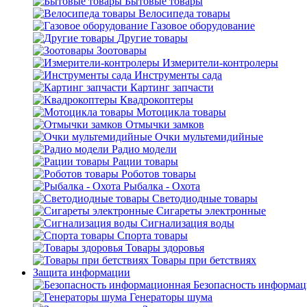
Бытовые товары
Велосипеда товары
Газовое оборудование
Другие товары
Зоотовары
Измерители-контролеры
Инструменты сада
Картинг запчасти
Квадрокоптеры
Мотоцикла товары
Отмычки замков
Очки мультемидийные
Радио модели
Рации товары
Роботов товары
Рыбалка - Охота
Светодиодные товары
Сигареты электронные
Сигнализация воды
Спорта товары
Товары здоровья
Товары при бетствиях
Защита информации
Безопасность информа
Генераторы шума