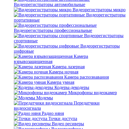
Видеорегистраторы автомобильные
Видеорегистраторы микро
Видеорегистраторы
портативные
Видеорегистраторы профессиональные
Видеорегистраторы
спортивные
Видеорегистраторы
цифровые
Камера
взрывозащищенная
Камера лазерная
Камера ночная
Камера распознавания
Камера умная
Кодеры-декодеры
Микрофоны видеокамер
Модемы
Передатчики
видеосигнала
Радио няня
Точки доступа
Видео ресиверы
Видеотелефоны