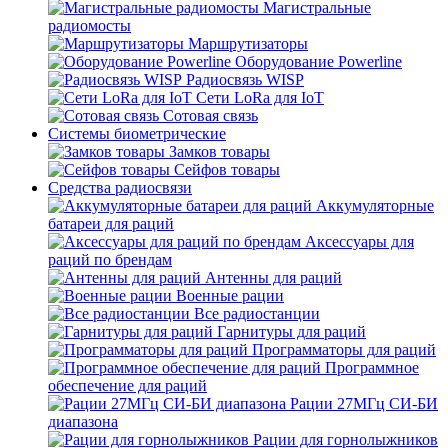
Магистральные
радиомосты
Маршрутизаторы
Оборудование Powerline
Радиосвязь WISP
Сети LoRa для IoT
Сотовая связь
Системы биометрические
Замков товары
Сейфов товары
Средства радиосвязи
Аккумуляторные
батареи для раций
Аксессуары для
раций по брендам
Антенны для раций
Военные рации
Все радиостанции
Гарнитуры для раций
Программаторы для раций
Программное
обеспечение для раций
Рации 27МГц СИ-БИ
диапазона
Рации для горнолыжников