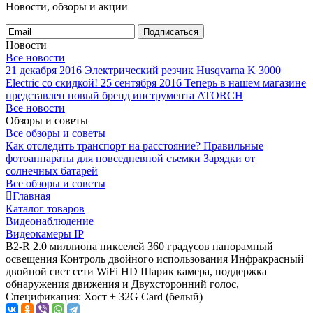
Новости, обзоры и акции
Подписаться
Новости
Все новости
21 декабря 2016
Электрический резчик Husqvarna K 3000
Electric со скидкой!
25 сентября 2016
Теперь в нашем магазине
представлен новый бренд инструмента ATORCH
Все новости
Обзоры и советы
Все обзоры и советы
Как отследить транспорт на расстояние?
Правильные
фотоаппараты для повседневной съемки
Зарядки от
солнечных батарей
Все обзоры и советы
Главная
Каталог товаров
Видеонаблюдение
Видеокамеры IP
B2-R 2.0 миллиона пикселей 360 градусов панорамный
освещения Контроль двойного использования Инфракрасный
двойной свет сети WiFi HD Шарик камера, поддержка
обнаружения движения и Двухсторонний голос,
Спецификация: Хост + 32G Card (белый)