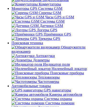
Коммутаторы
Мониторы GPS Системы GSM
Сирены GSM
Часы GPS и GSM
Системы GSM
Датчики GSM
Логеры GPS
Приёмники GPS
Трекеры GPS
Поисковая техника
Обнаружители
видеокамер
Антижучки
Дозимтры
Индикатор поля
Ниленейный локатор
Поисковые приборы
Тепловизоры
Частотомеры
Автомобильные товары
GPS навигаторы
Камеры автомобиля
Системы охраны
Системы помощи