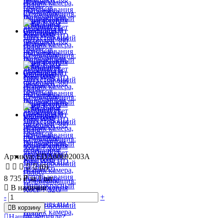
Артикул: EDA00692003A
(0)
8 735 ₽
за 1 шт
В наличии
-
+
В корзину
Нашли дешевле?