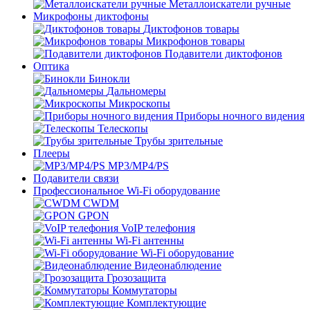
Металлоискатели ручные
Микрофоны диктофоны
Диктофонов товары
Микрофонов товары
Подавители диктофонов
Оптика
Бинокли
Дальномеры
Микроскопы
Приборы ночного видения
Телескопы
Трубы зрительные
Плееры
MP3/MP4/PS
Подавители связи
Профессиональное Wi-Fi оборудование
CWDM
GPON
VoIP телефония
Wi-Fi антенны
Wi-Fi оборудование
Видеонаблюдение
Грозозащита
Коммутаторы
Комплектующие