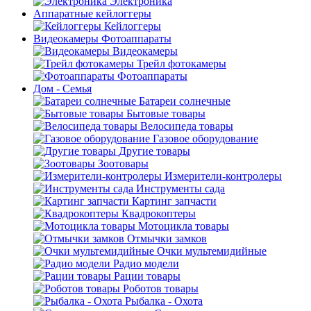
Электроника
Аппаратные кейлоггеры
Кейлоггеры
Видеокамеры Фотоаппараты
Видеокамеры
Трейл фотокамеры
Фотоаппараты
Дом - Семья
Батареи солнечные
Бытовые товары
Велосипеда товары
Газовое оборудование
Другие товары
Зоотовары
Измерители-контролеры
Инструменты сада
Картинг запчасти
Квадрокоптеры
Мотоцикла товары
Отмычки замков
Очки мультемидийные
Радио модели
Рации товары
Роботов товары
Рыбалка - Охота