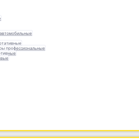
е
 автомобильные
ортативные
ры профессиональные
ртивные
овые