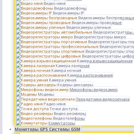
Видео няня
Видеодомофоны
Видеокамеры IP
Видеокамеры беспроводны
Видеокамеры проводные
Видеокамеры уличные
Видеорегистраторы
Видеорегистраторы микро
Видеорегистраторы п
Видеорегистрато
Видеорегистраторы спо
Видеорегистраторы цифр
Камера взрывозащищенная
Камера лазерная
Камера ночная
Камера распознавания
Камера умная
Кодеры-декодеры
Микрофоны видеокамер
Модемы
Передатчики видеосигнала
Радио няня
Точки доступа
Видео ресиверы
Видеотелефоны
Коммутаторы
Мониторы GPS Системы GSM