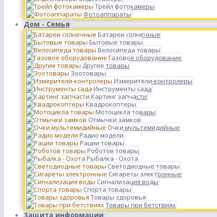
Трейл фотокамеры
Фотоаппараты
Дом - Семья
Батареи солнечные
Бытовые товары
Велосипеда товары
Газовое оборудование
Другие товары
Зоотовары
Измерители-контролеры
Инструменты сада
Картинг запчасти
Квадрокоптеры
Мотоцикла товары
Отмычки замков
Очки мультемидийные
Радио модели
Рации товары
Роботов товары
Рыбалка - Охота
Светодиодные товары
Сигареты электронные
Сигнализация воды
Спорта товары
Товары здоровья
Товары при бетствиях
Защита информации