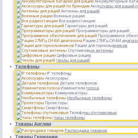
Аккумуляторные бата
Аксессуары для раций 
Антенны для раций
Военные рации
Все радиостанции
Гарнитуры для раций
Программаторы для раций
Программное обесп
Рации 27МГц СИ-БИ диапаз
Рации для горнолыжников
Спутниковые антенны
Цифровые рации
Чехлы для раций
Телефоны
IP телефоны
Аксессуары
Детали телефонов
Изменители голоса
Коммуникаторы
Необычные телефоны
Проекторы
Смартфоны
Телефоны спутниковые
Часы телефоны
Товары Англии
Распродажа товаров
Товары Германии