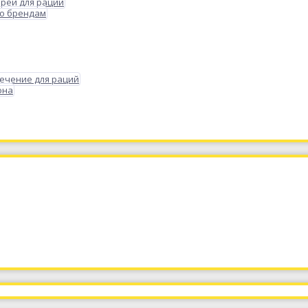
реи для раций
по брендам
ечение для раций
она