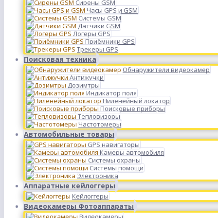
Сирены GSM
Часы GPS и GSM
Системы GSM
Датчики GSM
Логеры GPS
Приёмники GPS
Трекеры GPS
Поисковая техника
Обнаружители видеокамер
Антижучки
Дозимтры
Индикатор поля
Ниленейный локатор
Поисковые приборы
Тепловизоры
Частотомеры
Автомобильные товары
GPS навигаторы
Камеры автомобиля
Системы охраны
Системы помощи
Электроника
Аппаратные кейлоггеры
Кейлоггеры
Видеокамеры Фотоаппараты
Видеокамеры