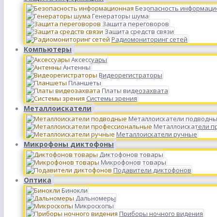
Безопасность информаци
Генераторы шума
Защита переговоров
Защита средств связи
Радиомониторинг сетей
Компьютеры
Аксессуары
Антенны
Видеорегистраторы
Планшеты
Платы видеозахвата
Системы зрения
Металлоискатели
Металлоискатели подводн
Металлоискатели п
Металлоискатели ручные
Микрофоны диктофоны
Диктофонов товары
Микрофонов товары
Подавители диктофонов
Оптика
Бинокли
Дальномеры
Микроскопы
Приборы ночного видения