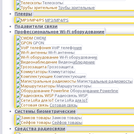
Телескопы
Трубы зрительные
Плееры
MP3/MP4/PS
Подавители связи
Профессиональное Wi-Fi оборудование
CWDM
GPON
VoIP телефония
Wi-Fi антенны
Wi-Fi оборудование
Видеонаблюдение
Грозозащита
Коммутаторы
Комплектующие
Магистральные радиомосты
Маршрутизаторы
Оборудование Powerline
Радиосвязь WISP
Сети LoRa для IoT
Сотовая связь
Системы биометрические
Замков товары
Сейфов товары
Средства радиосвязи