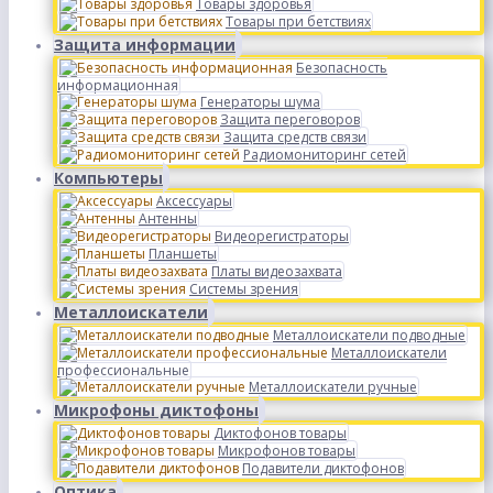
Товары здоровья
Товары при бетствиях
Защита информации
Безопасность
информационная
Генераторы шума
Защита переговоров
Защита средств связи
Радиомониторинг сетей
Компьютеры
Аксессуары
Антенны
Видеорегистраторы
Планшеты
Платы видеозахвата
Системы зрения
Металлоискатели
Металлоискатели подводные
Металлоискатели
профессиональные
Металлоискатели ручные
Микрофоны диктофоны
Диктофонов товары
Микрофонов товары
Подавители диктофонов
Оптика