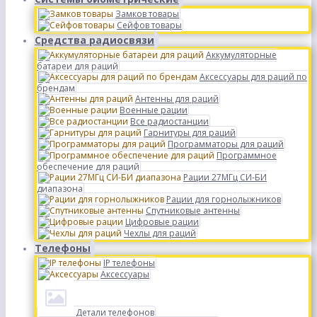
Замков товары
Сейфов товары
Средства радиосвязи
Аккумуляторные
батареи для раций
Аксессуары для раций по
брендам
Антенны для раций
Военные рации
Все радиостанции
Гарнитуры для раций
Программаторы для раций
Программное
обеспечение для раций
Рации 27МГц СИ-БИ
диапазона
Рации для горнолыжников
Спутниковые антенны
Цифровые рации
Чехлы для раций
Телефоны
IP телефоны
Аксессуары
Детали телефонов