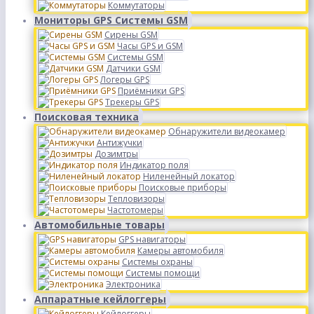
Коммутаторы
Мониторы GPS Системы GSM
Сирены GSM
Часы GPS и GSM
Системы GSM
Датчики GSM
Логеры GPS
Приёмники GPS
Трекеры GPS
Поисковая техника
Обнаружители видеокамер
Антижучки
Дозимтры
Индикатор поля
Ниленейный локатор
Поисковые приборы
Тепловизоры
Частотомеры
Автомобильные товары
GPS навигаторы
Камеры автомобиля
Системы охраны
Системы помощи
Электроника
Аппаратные кейлоггеры
Кейлоггеры