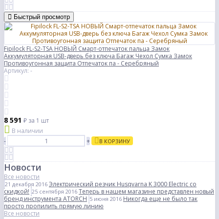
Быстрый просмотр
Fipilock FL-S2-TSA НОВЫЙ Смарт-отпечаток пальца Замок
Аккумуляторная USB-дверь без ключа Багаж Чехол Сумка Замок
Противоугонная защита Отпечаток па - Серебряный
Артикул: -
8 591
₽
за 1 шт
В наличии
-
+
В КОРЗИНУ
Новости
Все новости
Электрический резчик Husqvarna K 3000 Electric со
21 декабря 2016
скидкой!
Теперь в нашем магазине представлен новый
25 сентября 2016
бренд инструмента ATORCH
Никогда еще не было так
5 июня 2016
просто пропилить прямую линию
Все новости