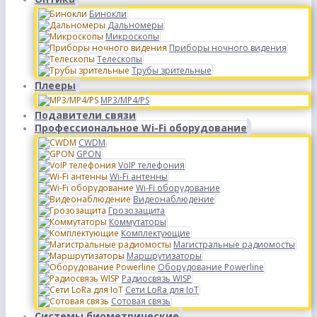
Бинокли
Дальномеры
Микроскопы
Приборы ночного видения
Телескопы
Трубы зрительные
Плееры
MP3/MP4/PS
Подавители связи
Профессиональное Wi-Fi оборудование
CWDM
GPON
VoIP телефония
Wi-Fi антенны
Wi-Fi оборудование
Видеонаблюдение
Грозозащита
Коммутаторы
Комплектующие
Магистральные радиомосты
Маршрутизаторы
Оборудование Powerline
Радиосвязь WISP
Сети LoRa для IoT
Сотовая связь
Системы биометрические