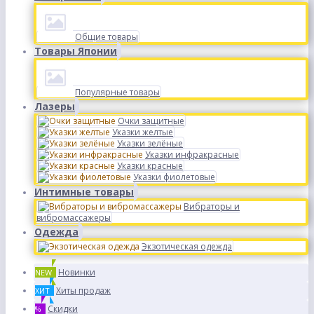
Общие товары
Товары Японии
Популярные товары
Лазеры
Очки защитные
Указки желтые
Указки зелёные
Указки инфракрасные
Указки красные
Указки фиолетовые
Интимные товары
Вибраторы и
вибромассажеры
Одежда
Экзотическая одежда
Новинки
NEW
Хиты продаж
ХИТ
Скидки
%