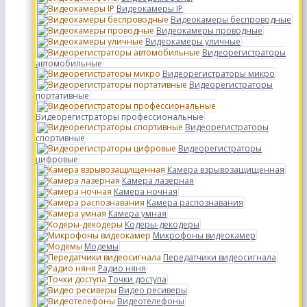
Видеокамеры IP
Видеокамеры беспроводные
Видеокамеры проводные
Видеокамеры уличные
Видеорегистраторы
автомобильные
Видеорегистраторы микро
Видеорегистраторы
портативные
Видеорегистраторы профессиональные
Видеорегистраторы
спортивные
Видеорегистраторы
цифровые
Камера взрывозащищенная
Камера лазерная
Камера ночная
Камера распознавания
Камера умная
Кодеры-декодеры
Микрофоны видеокамер
Модемы
Передатчики видеосигнала
Радио няня
Точки доступа
Видео ресиверы
Видеотелефоны