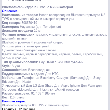
ОТЗЫВЫ И ВОПРОСЫ
Bluetooth-гарнитура K2 TWS с мини-камерой
Описание:
Наименование товара:
Новая беспроводная Bluetooth-гарнитура K2
TWS с бинауральной мини-камерой зарядки уха
Код товара:
398670419
Категория:
Наушники (для Телефонов)
Диапазон передачи
10 м
Функция поддержки:
музыки, управления голосом, функция вызова,
дисплей питания
Bluetooth-протокол 4.2-канальный стерео
Используйте затычки для ушей
Одноместный бинауральные стерео
Цвета:
черный, черный серебристый, черный, белый, серебристый,
белый и красный
Тип декалькирования:
Наушники с ?синими зубами?
Style:
В ухо
Communication:
Беспроводная
Поддерживаемые модели:
Для HTC
Мобильные Телефоны:
Blackberry Самсунг (Samsung) Для Sony
Ericsson Для Nextel
Универсальный Для LG Для Sharp Для Apple Iphone Для Palm для
Моторолы (Motorola) Для Нокиа китайский телефон
Размер упаковки:
91 * 39 * 185 мм
Вес:
116 грамм
Комплектация:
Bluetooth-гарнитура K2 TWS с мини-камерой
Гарантия:
12
месяцев