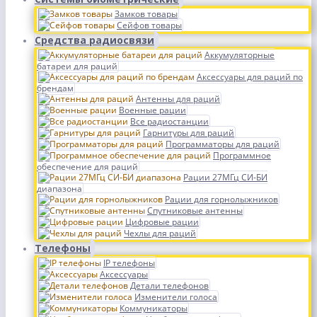
Замков товары
Сейфов товары
Средства радиосвязи
Аккумуляторные
батареи для раций
Аксессуары для раций по
брендам
Антенны для раций
Военные рации
Все радиостанции
Гарнитуры для раций
Программаторы для раций
Программное
обеспечение для раций
Рации 27МГц СИ-БИ
диапазона
Рации для горнолыжников
Спутниковые антенны
Цифровые рации
Чехлы для раций
Телефоны
IP телефоны
Аксессуары
Детали телефонов
Изменители голоса
Коммуникаторы