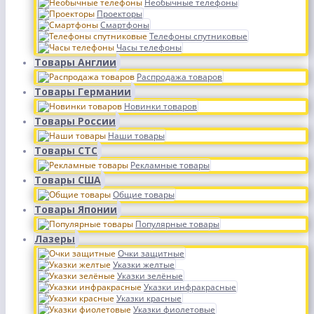
Необычные телефоны
Проекторы
Смартфоны
Телефоны спутниковые
Часы телефоны
Товары Англии
Распродажа товаров
Товары Германии
Новинки товаров
Товары России
Наши товары
Товары СТС
Рекламные товары
Товары США
Общие товары
Товары Японии
Популярные товары
Лазеры
Очки защитные
Указки желтые
Указки зелёные
Указки инфракрасные
Указки красные
Указки фиолетовые