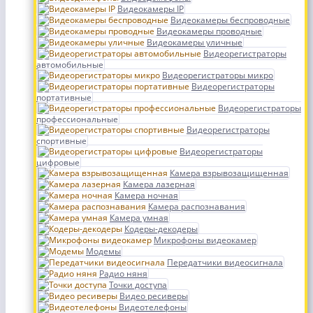
Видеокамеры IP
Видеокамеры беспроводные
Видеокамеры проводные
Видеокамеры уличные
Видеорегистраторы
автомобильные
Видеорегистраторы микро
Видеорегистраторы
портативные
Видеорегистраторы
профессиональные
Видеорегистраторы
спортивные
Видеорегистраторы
цифровые
Камера взрывозащищенная
Камера лазерная
Камера ночная
Камера распознавания
Камера умная
Кодеры-декодеры
Микрофоны видеокамер
Модемы
Передатчики видеосигнала
Радио няня
Точки доступа
Видео ресиверы
Видеотелефоны