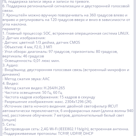
ГБ, поддержка записи звука и записи по тревоге.
6. Поддержка региональной сигнализации и двусторонней голосовой
связи.
7. Кронштейн можно вручную поворачивать на 360 градусов влево и
вправо и регулировать на 120 градусов вверх и вниз в зависимости от
угла наклона.
параметр:
1. Главный процессор: SOC, встроенная операционная система LINUX.
2. Датчик изображения:
- Датчик: цветной 1/3 дюйма, датчик CMOS
- Объектив: 4 мм, F2.0, 3 МП
- Угол обзора: диагональ: 97 градусов, горизонталь: 80 градусов,
вертикаль: 46 градусов
- Освещенность: 0,01 люкс мин.
3. Аудио:
- Вход/выход: двусторонняя голосовая связь (встроенный микрофон и
динамик)
- Метод сжатия звука: AAC
4. Видео:
- Метод сжатия видео: H.264/H.265
- Частота освещения: 50 Гц, 60 Гц
- Частота кадров изображения: 15 кадров в секунду
- Разрешение изображения: макс. 2304x1296 (2K).
- Источник света ночного видения: двойной светофильтр IRCUT
автоматически переключается, 6 инфракрасных ламп (длина волны 940
нм), расстояние облучения: 7 метров, дополнительный белый свет
(опция)
5. Сеть:
- Беспроводная сеть: 2,4G Wi-Fi (IEEE802.11b/g/n), встроенная антенна.
-Поддерживаемые протоколы: TCP/IP, UDP/IP, DHCP