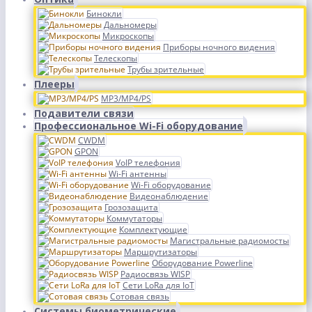
Бинокли
Дальномеры
Микроскопы
Приборы ночного видения
Телескопы
Трубы зрительные
Плееры
MP3/MP4/PS
Подавители связи
Профессиональное Wi-Fi оборудование
CWDM
GPON
VoIP телефония
Wi-Fi антенны
Wi-Fi оборудование
Видеонаблюдение
Грозозащита
Коммутаторы
Комплектующие
Магистральные радиомосты
Маршрутизаторы
Оборудование Powerline
Радиосвязь WISP
Сети LoRa для IoT
Сотовая связь
Системы биометрические