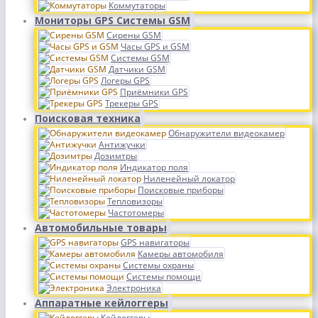
Коммутаторы
Мониторы GPS Системы GSM
Сирены GSM
Часы GPS и GSM
Системы GSM
Датчики GSM
Логеры GPS
Приёмники GPS
Трекеры GPS
Поисковая техника
Обнаружители видеокамер
Антижучки
Дозимтры
Индикатор поля
Ниленейный локатор
Поисковые приборы
Тепловизоры
Частотомеры
Автомобильные товары
GPS навигаторы
Камеры автомобиля
Системы охраны
Системы помощи
Электроника
Аппаратные кейлоггеры
Кейлоггеры