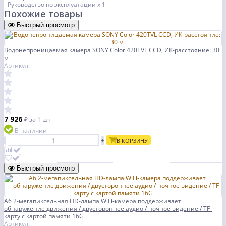
- Руководство по эксплуатации х 1
Похожие товары
Быстрый просмотр
Водонепроницаемая камера SONY Color 420TVL CCD, ИК-расстояние: 30
м
Артикул: -
7 926
₽
за 1 шт
В наличии
-
+
В КОРЗИНУ
Быстрый просмотр
A6 2-мегапиксельная HD-лампа WiFi-камера поддерживает
обнаружение движения / двустороннее аудио / ночное видение / TF-
карту с картой памяти 16G
Артикул: -