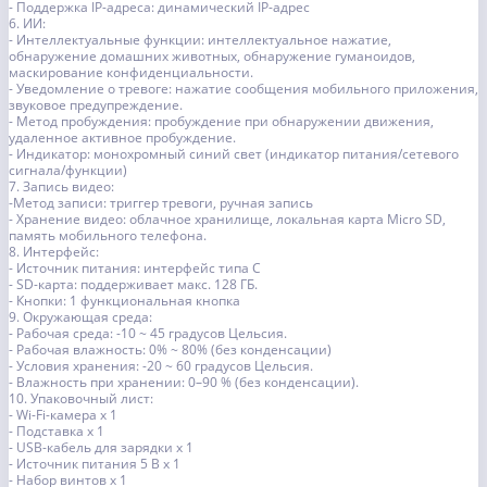
- Поддержка IP-адреса: динамический IP-адрес
6. ИИ:
- Интеллектуальные функции: интеллектуальное нажатие,
обнаружение домашних животных, обнаружение гуманоидов,
маскирование конфиденциальности.
- Уведомление о тревоге: нажатие сообщения мобильного приложения,
звуковое предупреждение.
- Метод пробуждения: пробуждение при обнаружении движения,
удаленное активное пробуждение.
- Индикатор: монохромный синий свет (индикатор питания/сетевого
сигнала/функции)
7. Запись видео:
-Метод записи: триггер тревоги, ручная запись
- Хранение видео: облачное хранилище, локальная карта Micro SD,
память мобильного телефона.
8. Интерфейс:
- Источник питания: интерфейс типа C
- SD-карта: поддерживает макс. 128 ГБ.
- Кнопки: 1 функциональная кнопка
9. Окружающая среда:
- Рабочая среда: -10 ~ 45 градусов Цельсия.
- Рабочая влажность: 0% ~ 80% (без конденсации)
- Условия хранения: -20 ~ 60 градусов Цельсия.
- Влажность при хранении: 0–90 % (без конденсации).
10. Упаковочный лист:
- Wi-Fi-камера х 1
- Подставка х 1
- USB-кабель для зарядки x 1
- Источник питания 5 В х 1
- Набор винтов x 1