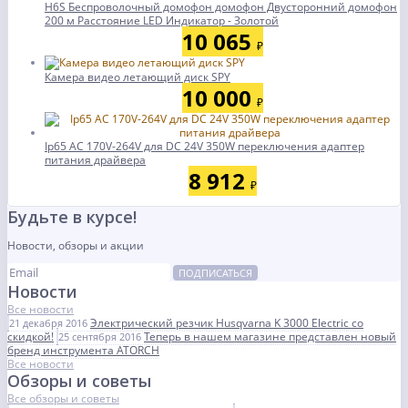
H6S Беспроволочный домофон домофон Двусторонний домофон
200 м Расстояние LED Индикатор - Золотой
10 065
₽
Камера видео летающий диск SPY
10 000
₽
Ip65 AC 170V-264V для DC 24V 350W переключения адаптер
питания драйвера
8 912
₽
Будьте в курсе!
Новости, обзоры и акции
ПОДПИСАТЬСЯ
Новости
Все новости
Электрический резчик Husqvarna K 3000 Electric со
21 декабря 2016
скидкой!
Теперь в нашем магазине представлен новый
25 сентября 2016
бренд инструмента ATORCH
Все новости
Обзоры и советы
Все обзоры и советы