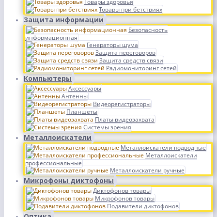
Товары здоровья
Товары при бетствиях
Защита информации
Безопасность
информационная
Генераторы шума
Защита переговоров
Защита средств связи
Радиомониторинг сетей
Компьютеры
Аксессуары
Антенны
Видеорегистраторы
Планшеты
Платы видеозахвата
Системы зрения
Металлоискатели
Металлоискатели подводные
Металлоискатели
профессиональные
Металлоискатели ручные
Микрофоны диктофоны
Диктофонов товары
Микрофонов товары
Подавители диктофонов
Оптика