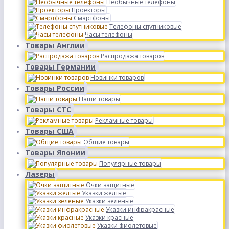
Необычные телефоны
Проекторы
Смартфоны
Телефоны спутниковые
Часы телефоны
Товары Англии
Распродажа товаров
Товары Германии
Новинки товаров
Товары России
Наши товары
Товары СТС
Рекламные товары
Товары США
Общие товары
Товары Японии
Популярные товары
Лазеры
Очки защитные
Указки желтые
Указки зелёные
Указки инфракрасные
Указки красные
Указки фиолетовые