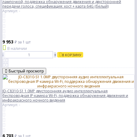
лампочкой, поддержка обнаружения движения и двусторонней
передачи голоса, спецификация: хост + карта 64G (белый)
Артикул: -
9 953
₽
за 1 шт
В наличии
-
+
В КОРЗИНУ
Быстрый просмотр
JD-C8310-S1 1.0MP двусторонняя аудио интеллектуальная
беспроводная IP-камера Wi-Fi, поддержка обнаружения движения и
инфракрасного ночного видения
Артикул: -
6 703
₽
за 1 шт