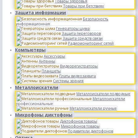
Товары здоровья
Товары при бетствиях
Защита информации
Безопасность
информационная
Генераторы шума
Защита переговоров
Защита средств связи
Радиомониторинг сетей
Компьютеры
Аксессуары
Антенны
Видеорегистраторы
Планшеты
Платы видеозахвата
Системы зрения
Металлоискатели
Металлоискатели подводные
Металлоискатели
профессиональные
Металлоискатели ручные
Микрофоны диктофоны
Диктофонов товары
Микрофонов товары
Подавители диктофонов
Оптика