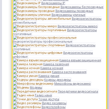
Видеокамеры IP
Видеокамеры беспроводные
Видеокамеры проводные
Видеокамеры уличные
Видеорегистраторы
автомобильные
Видеорегистраторы микро
Видеорегистраторы
портативные
Видеорегистраторы профессиональные
Видеорегистраторы
спортивные
Видеорегистраторы
цифровые
Камера взрывозащищенная
Камера лазерная
Камера ночная
Камера распознавания
Камера умная
Кодеры-декодеры
Микрофоны видеокамер
Модемы
Передатчики видеосигнала
Радио няня
Точки доступа
Видео ресиверы
Видеотелефоны