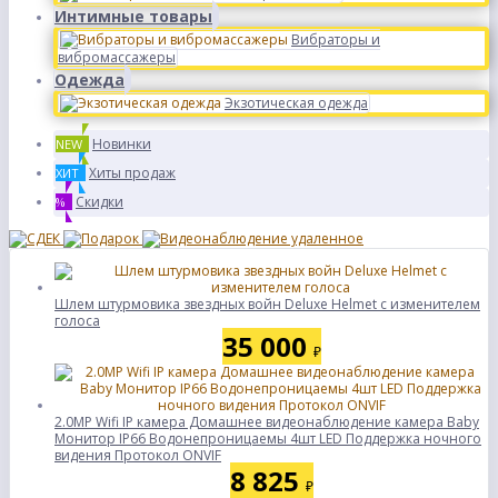
Интимные товары
Вибраторы и
вибромассажеры
Одежда
Экзотическая одежда
Новинки
NEW
Хиты продаж
ХИТ
Скидки
%
Шлем штурмовика звездных войн Deluxe Helmet с изменителем
голоса
35 000
₽
2.0MP Wifi IP камера Домашнее видеонаблюдение камера Baby
Монитор IP66 Водонепроницаемы 4шт LED Поддержка ночного
видения Протокол ONVIF
8 825
₽