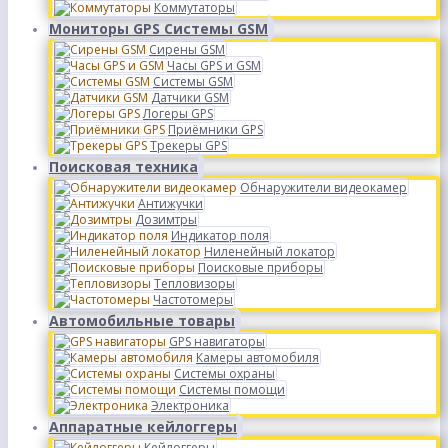
Коммутаторы
Мониторы GPS Системы GSM
Сирены GSM
Часы GPS и GSM
Системы GSM
Датчики GSM
Логеры GPS
Приёмники GPS
Трекеры GPS
Поисковая техника
Обнаружители видеокамер
Антижучки
Дозимтры
Индикатор поля
Ниленейный локатор
Поисковые приборы
Тепловизоры
Частотомеры
Автомобильные товары
GPS навигаторы
Камеры автомобиля
Системы охраны
Системы помощи
Электроника
Аппаратные кейлоггеры
Кейлоггеры