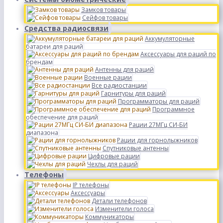
Замков товары
Сейфов товары
Средства радиосвязи
Аккумуляторные
батареи для раций
Аксессуары для раций по
брендам
Антенны для раций
Военные рации
Все радиостанции
Гарнитуры для раций
Программаторы для раций
Программное
обеспечение для раций
Рации 27МГц СИ-БИ
диапазона
Рации для горнолыжников
Спутниковые антенны
Цифровые рации
Чехлы для раций
Телефоны
IP телефоны
Аксессуары
Детали телефонов
Изменители голоса
Коммуникаторы