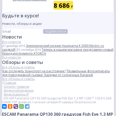
8 686
₽
Будьте в курсе!
Новости, обзоры и акции
ПОДПИСАТЬСЯ
Новости
Все новости
Электрический резчик Husqvarna K 3000 Electric со
21 декабря 2016
скидкой!
Теперь в нашем магазине представлен новый
25 сентября 2016
бренд инструмента ATORCH
Все новости
Обзоры и советы
Все обзоры и советы
Как отследить транспорт на расстояние?
Правильные фотоаппараты
для повседневной съемки
Зарядки от солнечных батарей
Все обзоры и советы
Главная
Каталог товаров
Видеонаблюдение
Видеокамеры IP
ESCAM Panarama QP130 360 градусов Fish Eye 1,3 MP 1280 * 1024 H.264
ONVIF P2P дневная / ночная сетевая IP-камера безопасности
ESCAM Panarama QP130 360 градусов Fish Eye 1,3 MP