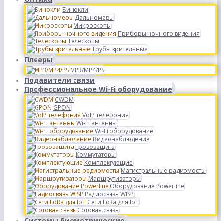
Бинокли
Дальномеры
Микроскопы
Приборы ночного видения
Телескопы
Трубы зрительные
Плееры
MP3/MP4/PS
Подавители связи
Профессиональное Wi-Fi оборудование
CWDM
GPON
VoIP телефония
Wi-Fi антенны
Wi-Fi оборудование
Видеонаблюдение
Грозозащита
Коммутаторы
Комплектующие
Магистральные радиомосты
Маршрутизаторы
Оборудование Powerline
Радиосвязь WISP
Сети LoRa для IoT
Сотовая связь
Системы биометрические