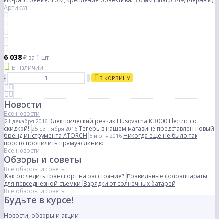
ИК-расстояние: 10 м, Крепление объектива: 3,6 мм (Sharp 349) (черный)
Артикул: -
6 038
₽
за 1 шт
В наличии
-
+
В КОРЗИНУ
Новости
Все новости
Электрический резчик Husqvarna K 3000 Electric со
21 декабря 2016
скидкой!
Теперь в нашем магазине представлен новый
25 сентября 2016
бренд инструмента ATORCH
Никогда еще не было так
5 июня 2016
просто пропилить прямую линию
Все новости
Обзоры и советы
Все обзоры и советы
Как отследить транспорт на расстояние?
Правильные фотоаппараты
для повседневной съемки
Зарядки от солнечных батарей
Все обзоры и советы
Будьте в курсе!
Новости, обзоры и акции