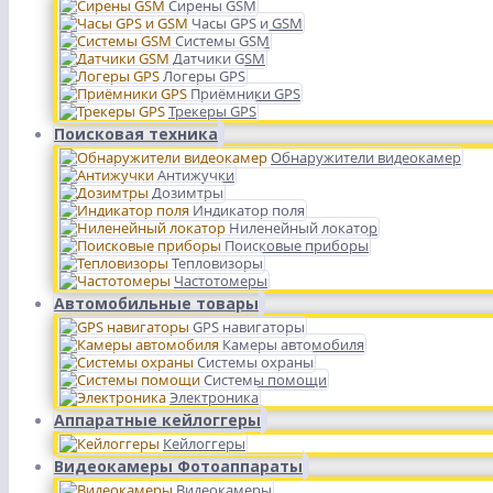
Сирены GSM
Часы GPS и GSM
Системы GSM
Датчики GSM
Логеры GPS
Приёмники GPS
Трекеры GPS
Поисковая техника
Обнаружители видеокамер
Антижучки
Дозимтры
Индикатор поля
Ниленейный локатор
Поисковые приборы
Тепловизоры
Частотомеры
Автомобильные товары
GPS навигаторы
Камеры автомобиля
Системы охраны
Системы помощи
Электроника
Аппаратные кейлоггеры
Кейлоггеры
Видеокамеры Фотоаппараты
Видеокамеры