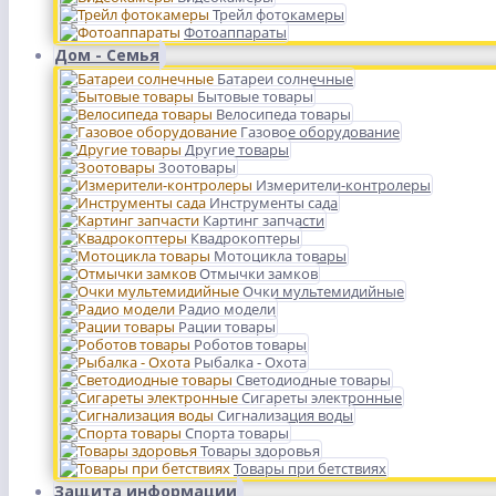
Трейл фотокамеры
Фотоаппараты
Дом - Семья
Батареи солнечные
Бытовые товары
Велосипеда товары
Газовое оборудование
Другие товары
Зоотовары
Измерители-контролеры
Инструменты сада
Картинг запчасти
Квадрокоптеры
Мотоцикла товары
Отмычки замков
Очки мультемидийные
Радио модели
Рации товары
Роботов товары
Рыбалка - Охота
Светодиодные товары
Сигареты электронные
Сигнализация воды
Спорта товары
Товары здоровья
Товары при бетствиях
Защита информации