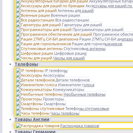
Аккумуляторные батар
Аксессуары для раций по
Антенны для раций
Военные рации
Все радиостанции
Гарнитуры для раций
Программаторы для раций
Программное обеспе
Рации 27МГц СИ-БИ диапазо
Рации для горнолыжников
Спутниковые антенны
Цифровые рации
Чехлы для раций
Телефоны
IP телефоны
Аксессуары
Детали телефонов
Изменители голоса
Коммуникаторы
Необычные телефоны
Проекторы
Смартфоны
Телефоны спутниковые
Часы телефоны
Товары Англии
Распродажа товаров
Товары Германии