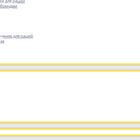
еи для раций
 брендам
чение для раций
на