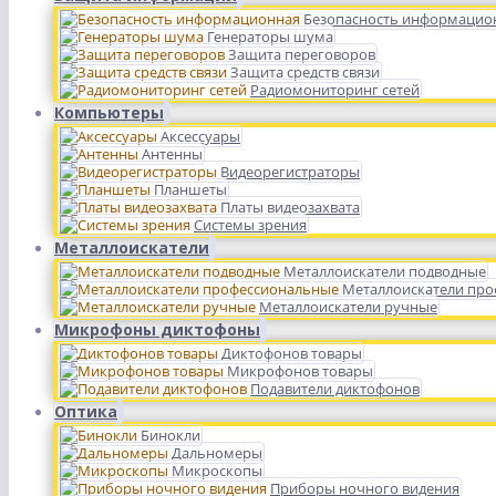
Безопасность информацио
Генераторы шума
Защита переговоров
Защита средств связи
Радиомониторинг сетей
Компьютеры
Аксессуары
Антенны
Видеорегистраторы
Планшеты
Платы видеозахвата
Системы зрения
Металлоискатели
Металлоискатели подводные
Металлоискатели пр
Металлоискатели ручные
Микрофоны диктофоны
Диктофонов товары
Микрофонов товары
Подавители диктофонов
Оптика
Бинокли
Дальномеры
Микроскопы
Приборы ночного видения