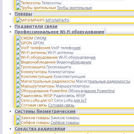
Телескопы
Трубы зрительные
Плееры
MP3/MP4/PS
Подавители связи
Профессиональное Wi-Fi оборудование
CWDM
GPON
VoIP телефония
Wi-Fi антенны
Wi-Fi оборудование
Видеонаблюдение
Грозозащита
Коммутаторы
Комплектующие
Магистральные радиомосты
Маршрутизаторы
Оборудование Powerline
Радиосвязь WISP
Сети LoRa для IoT
Сотовая связь
Системы биометрические
Замков товары
Сейфов товары
Средства радиосвязи