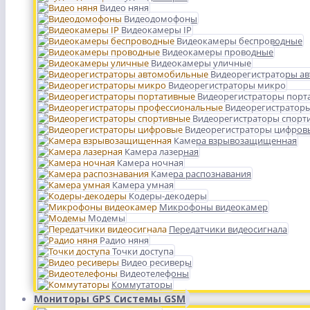
Видео няня
Видеодомофоны
Видеокамеры IP
Видеокамеры беспроводные
Видеокамеры проводные
Видеокамеры уличные
Видеорегистраторы а
Видеорегистраторы микро
Видеорегистраторы порт
Видеорегистратор
Видеорегистраторы спорт
Видеорегистраторы цифров
Камера взрывозащищенная
Камера лазерная
Камера ночная
Камера распознавания
Камера умная
Кодеры-декодеры
Микрофоны видеокамер
Модемы
Передатчики видеосигнала
Радио няня
Точки доступа
Видео ресиверы
Видеотелефоны
Коммутаторы
Мониторы GPS Системы GSM