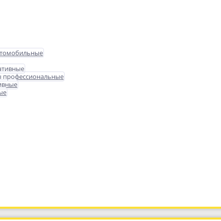
втомобильные
ативные
ы профессиональные
ивные
ые