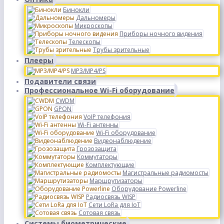
Бинокли
Дальномеры
Микроскопы
Приборы ночного видения
Телескопы
Трубы зрительные
Плееры
MP3/MP4/PS
Подавители связи
Профессиональное Wi-Fi оборудование
CWDM
GPON
VoIP телефония
Wi-Fi антенны
Wi-Fi оборудование
Видеонаблюдение
Грозозащита
Коммутаторы
Комплектующие
Магистральные радиомосты
Маршрутизаторы
Оборудование Powerline
Радиосвязь WISP
Сети LoRa для IoT
Сотовая связь
Системы биометрические