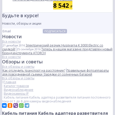
8 542
₽
Будьте в курсе!
Новости, обзоры и акции
ПОДПИСАТЬСЯ
Новости
Все новости
Электрический резчик Husqvarna K 3000 Electric со
21 декабря 2016
скидкой!
Теперь в нашем магазине представлен новый
25 сентября 2016
бренд инструмента ATORCH
Все новости
Обзоры и советы
Все обзоры и советы
Как отследить транспорт на расстояние?
Правильные фотоаппараты
для повседневной съемки
Зарядки от солнечных батарей
Все обзоры и советы
Главная
Каталог товаров
Видеонаблюдение
Видеокамеры IP
Кабель питания Кабель адаптера разветвителя питания постоянного
тока от 1 до 8 для камеры видеонаблюдения
Кабель питания Кабель адаптера разветвителя