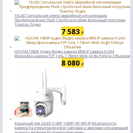
18 LED Сигнальная лампа аварийной сигнализации
Предупреждение Flash Стробоскоп Маяк Вилочный погрузчик
Трактор Лодка
7 583
₽
HQCAM 1080P Аудио Видео камера MINI IP камера H.264
Микрофон камера P2P Сеть 1.78mm Wide Angle Fisheye Объектив
8 080
₽
8-кратный зум 23LED 5.0MP 1080P HD Wifi IP-безопасность
камера На открытом воздухе Световая и звуковая сигнализация
ночного видения Водонепроницаемы