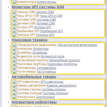
Коммутаторы
Мониторы GPS Системы GSM
Сирены GSM
Часы GPS и GSM
Системы GSM
Датчики GSM
Логеры GPS
Приёмники GPS
Трекеры GPS
Поисковая техника
Обнаружители видеокамер
Антижучки
Дозимтры
Индикатор поля
Ниленейный локатор
Поисковые приборы
Тепловизоры
Частотомеры
Автомобильные товары
GPS навигаторы
Камеры автомобиля
Системы охраны
Системы помощи
Электроника
Аппаратные кейлоггеры
Кейлоггеры