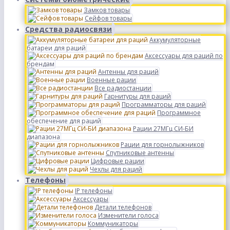
Замков товары
Сейфов товары
Средства радиосвязи
Аккумуляторные
батареи для раций
Аксессуары для раций по
брендам
Антенны для раций
Военные рации
Все радиостанции
Гарнитуры для раций
Программаторы для раций
Программное
обеспечение для раций
Рации 27МГц СИ-БИ
диапазона
Рации для горнолыжников
Спутниковые антенны
Цифровые рации
Чехлы для раций
Телефоны
IP телефоны
Аксессуары
Детали телефонов
Изменители голоса
Коммуникаторы