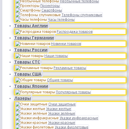
Необычные телефоны
Проекторы
Смартфоны
Телефоны спутниковые
Часы телефоны
Товары Англии
Распродажа товаров
Товары Германии
Новинки товаров
Товары России
Наши товары
Товары СТС
Рекламные товары
Товары США
Общие товары
Товары Японии
Популярные товары
Лазеры
Очки защитные
Указки желтые
Указки зелёные
Указки инфракрасные
Указки красные
Указки фиолетовые