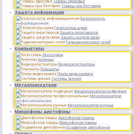
Товары здоровья
Товары при бетствиях
Защита информации
Безопасность
информационная
Генераторы шума
Защита переговоров
Защита средств связи
Радиомониторинг сетей
Компьютеры
Аксессуары
Антенны
Видеорегистраторы
Планшеты
Платы видеозахвата
Системы зрения
Металлоискатели
Металлоискатели подводные
Металлоискатели
профессиональные
Металлоискатели ручные
Микрофоны диктофоны
Диктофонов товары
Микрофонов товары
Подавители диктофонов
Оптика