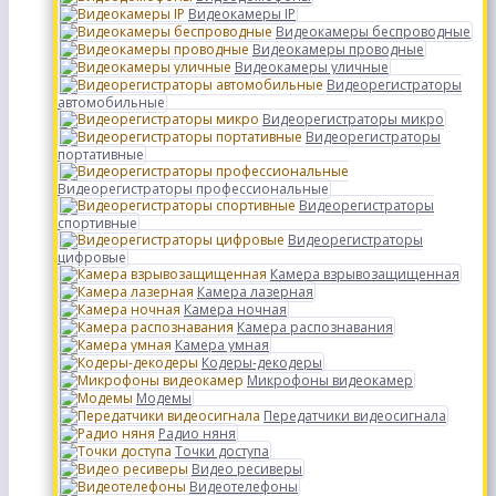
Видеокамеры IP
Видеокамеры беспроводные
Видеокамеры проводные
Видеокамеры уличные
Видеорегистраторы
автомобильные
Видеорегистраторы микро
Видеорегистраторы
портативные
Видеорегистраторы профессиональные
Видеорегистраторы
спортивные
Видеорегистраторы
цифровые
Камера взрывозащищенная
Камера лазерная
Камера ночная
Камера распознавания
Камера умная
Кодеры-декодеры
Микрофоны видеокамер
Модемы
Передатчики видеосигнала
Радио няня
Точки доступа
Видео ресиверы
Видеотелефоны