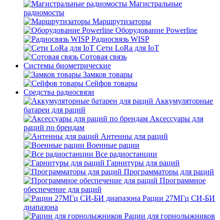
Магистральные
радиомосты
Маршрутизаторы
Оборудование Powerline
Радиосвязь WISP
Сети LoRa для IoT
Сотовая связь
Системы биометрические
Замков товары
Сейфов товары
Средства радиосвязи
Аккумуляторные
батареи для раций
Аксессуары для
раций по брендам
Антенны для раций
Военные рации
Все радиостанции
Гарнитуры для раций
Программаторы для раций
Программное
обеспечение для раций
Рации 27МГц СИ-БИ
диапазона
Рации для горнолыжников