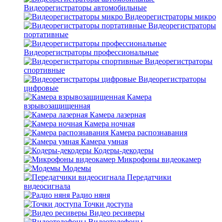
Видеорегистраторы автомобильные
Видеорегистраторы микро
Видеорегистраторы
портативные
Видеорегистраторы профессиональные
Видеорегистраторы
спортивные
Видеорегистраторы
цифровые
Камера
взрывозащищенная
Камера лазерная
Камера ночная
Камера распознавания
Камера умная
Кодеры-декодеры
Микрофоны видеокамер
Модемы
Передатчики
видеосигнала
Радио няня
Точки доступа
Видео ресиверы
Видеотелефоны