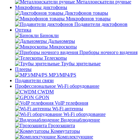
Металлоискатели ручные
Микрофоны диктофоны
Диктофонов товары
Микрофонов товары
Подавители диктофонов
Оптика
Бинокли
Дальномеры
Микроскопы
Приборы ночного видения
Телескопы
Трубы зрительные
Плееры
MP3/MP4/PS
Подавители связи
Профессиональное Wi-Fi оборудование
CWDM
GPON
VoIP телефония
Wi-Fi антенны
Wi-Fi оборудование
Видеонаблюдение
Грозозащита
Коммутаторы
Комплектующие