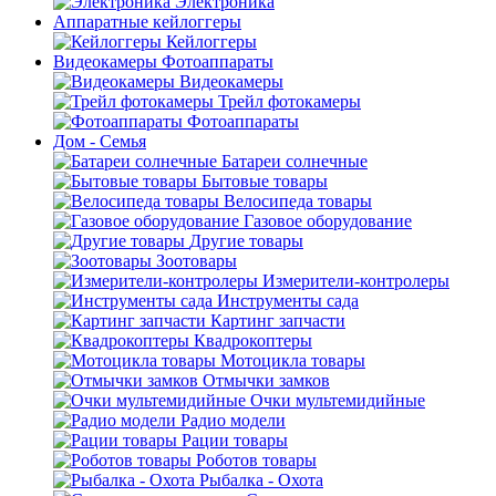
Электроника
Аппаратные кейлоггеры
Кейлоггеры
Видеокамеры Фотоаппараты
Видеокамеры
Трейл фотокамеры
Фотоаппараты
Дом - Семья
Батареи солнечные
Бытовые товары
Велосипеда товары
Газовое оборудование
Другие товары
Зоотовары
Измерители-контролеры
Инструменты сада
Картинг запчасти
Квадрокоптеры
Мотоцикла товары
Отмычки замков
Очки мультемидийные
Радио модели
Рации товары
Роботов товары
Рыбалка - Охота