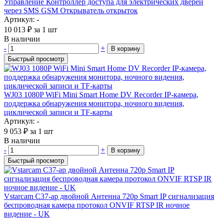
Управление Контроллер доступа для электрических дверей
через SMS GSM Открыватель открыток
Артикул: -
10 013
₽
за 1 шт
В наличии
-
+
В корзину
Быстрый просмотр
WJ03 1080P WiFi Mini Smart Home DV Recorder IP-камера,
поддержка обнаружения монитора, ночного видения,
циклической записи и TF-карты
Артикул: -
9 053
₽
за 1 шт
В наличии
-
+
В корзину
Быстрый просмотр
Vstarcam C37-ар двойной Антенна 720p Smart IP сигнализация
беспроводная камера протокол ONVIF RTSP IR ночное
видение - UK