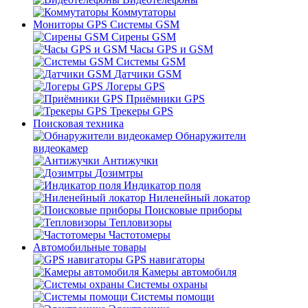
Коммутаторы
Мониторы GPS Системы GSM
Сирены GSM
Часы GPS и GSM
Системы GSM
Датчики GSM
Логеры GPS
Приёмники GPS
Трекеры GPS
Поисковая техника
Обнаружители
видеокамер
Антижучки
Дозимтры
Индикатор поля
Ниленейный локатор
Поисковые приборы
Тепловизоры
Частотомеры
Автомобильные товары
GPS навигаторы
Камеры автомобиля
Системы охраны
Системы помощи