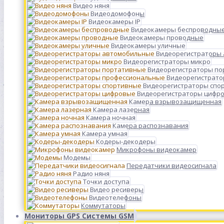
Видео няня
Видеодомофоны
Видеокамеры IP
Видеокамеры беспроводны
Видеокамеры проводные
Видеокамеры уличные
Видеорегистраторы
Видеорегистраторы микро
Видеорегистраторы п
Видеорегистрато
Видеорегистраторы спо
Видеорегистраторы цифр
Камера взрывозащищенная
Камера лазерная
Камера ночная
Камера распознавания
Камера умная
Кодеры-декодеры
Микрофоны видеокамер
Модемы
Передатчики видеосигнала
Радио няня
Точки доступа
Видео ресиверы
Видеотелефоны
Коммутаторы
Мониторы GPS Системы GSM