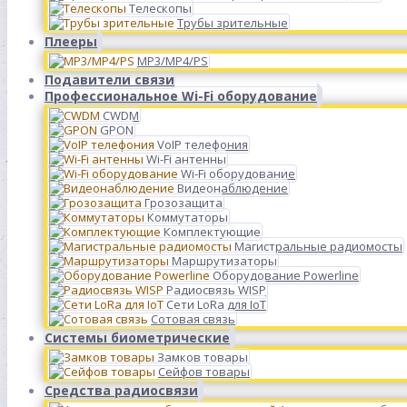
Телескопы
Трубы зрительные
Плееры
MP3/MP4/PS
Подавители связи
Профессиональное Wi-Fi оборудование
CWDM
GPON
VoIP телефония
Wi-Fi антенны
Wi-Fi оборудование
Видеонаблюдение
Грозозащита
Коммутаторы
Комплектующие
Магистральные радиомосты
Маршрутизаторы
Оборудование Powerline
Радиосвязь WISP
Сети LoRa для IoT
Сотовая связь
Системы биометрические
Замков товары
Сейфов товары
Средства радиосвязи