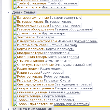
Трейл фотокамеры
Фотоаппараты
Дом - Семья
Батареи солнечные
Бытовые товары
Велосипеда товары
Газовое оборудование
Другие товары
Зоотовары
Измерители-контролеры
Инструменты сада
Картинг запчасти
Квадрокоптеры
Мотоцикла товары
Отмычки замков
Очки мультемидийные
Радио модели
Рации товары
Роботов товары
Рыбалка - Охота
Светодиодные товары
Сигареты электронные
Сигнализация воды
Спорта товары
Товары здоровья
Товары при бетствиях
Защита информации