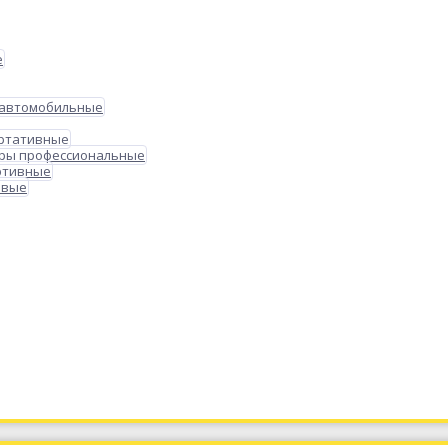
е
 автомобильные
ортативные
ры профессиональные
ртивные
овые