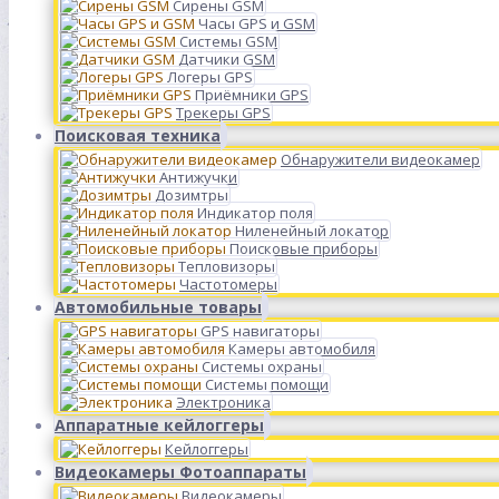
Сирены GSM
Часы GPS и GSM
Системы GSM
Датчики GSM
Логеры GPS
Приёмники GPS
Трекеры GPS
Поисковая техника
Обнаружители видеокамер
Антижучки
Дозимтры
Индикатор поля
Ниленейный локатор
Поисковые приборы
Тепловизоры
Частотомеры
Автомобильные товары
GPS навигаторы
Камеры автомобиля
Системы охраны
Системы помощи
Электроника
Аппаратные кейлоггеры
Кейлоггеры
Видеокамеры Фотоаппараты
Видеокамеры