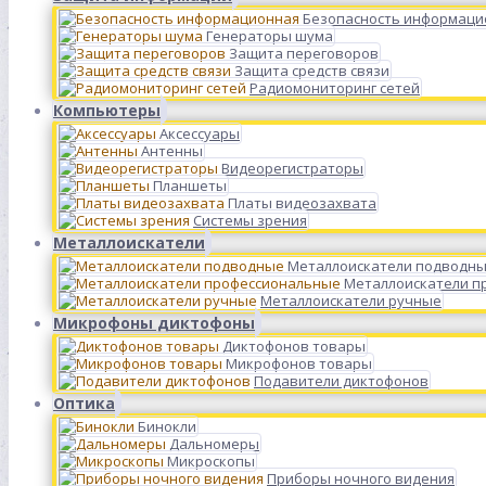
Безопасность информаци
Генераторы шума
Защита переговоров
Защита средств связи
Радиомониторинг сетей
Компьютеры
Аксессуары
Антенны
Видеорегистраторы
Планшеты
Платы видеозахвата
Системы зрения
Металлоискатели
Металлоискатели подводн
Металлоискатели п
Металлоискатели ручные
Микрофоны диктофоны
Диктофонов товары
Микрофонов товары
Подавители диктофонов
Оптика
Бинокли
Дальномеры
Микроскопы
Приборы ночного видения