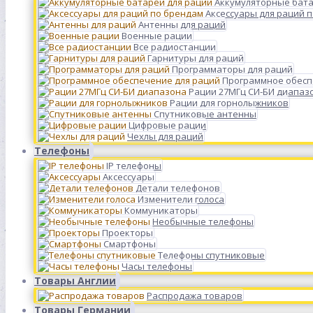
Аккумуляторные бата
Аксессуары для раций 
Антенны для раций
Военные рации
Все радиостанции
Гарнитуры для раций
Программаторы для раций
Программное обесп
Рации 27МГц СИ-БИ диапаз
Рации для горнолыжников
Спутниковые антенны
Цифровые рации
Чехлы для раций
Телефоны
IP телефоны
Аксессуары
Детали телефонов
Изменители голоса
Коммуникаторы
Необычные телефоны
Проекторы
Смартфоны
Телефоны спутниковые
Часы телефоны
Товары Англии
Распродажа товаров
Товары Германии