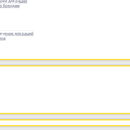
реи для раций
по брендам
ечение для раций
она