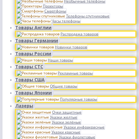
Необычные телефоны
Проекторы
Смартфоны
Телефоны спутниковые
Часы телефоны
Товары Англии
Распродажа товаров
Товары Германии
Новинки товаров
Товары России
Наши товары
Товары СТС
Рекламные товары
Товары США
Общие товары
Товары Японии
Популярные товары
Лазеры
Очки защитные
Указки желтые
Указки зелёные
Указки инфракрасные
Указки красные
Указки фиолетовые