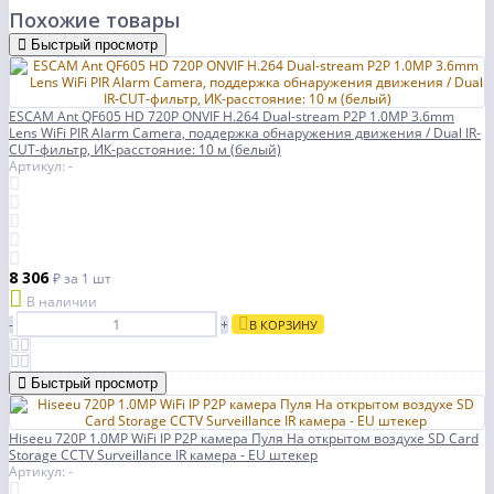
Похожие товары
Быстрый просмотр
ESCAM Ant QF605 HD 720P ONVIF H.264 Dual-stream P2P 1.0MP 3.6mm
Lens WiFi PIR Alarm Camera, поддержка обнаружения движения / Dual IR-
CUT-фильтр, ИК-расстояние: 10 м (белый)
Артикул: -
8 306
₽
за 1 шт
В наличии
-
+
В КОРЗИНУ
Быстрый просмотр
Hiseeu 720P 1.0MP WiFi IP P2P камера Пуля На открытом воздухе SD Card
Storage CCTV Surveillance IR камера - EU штекер
Артикул: -