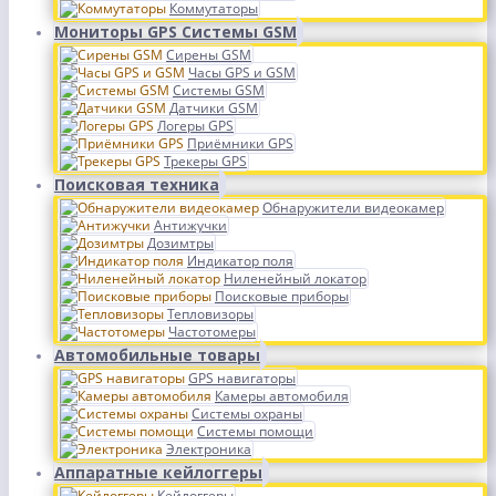
Коммутаторы
Мониторы GPS Системы GSM
Сирены GSM
Часы GPS и GSM
Системы GSM
Датчики GSM
Логеры GPS
Приёмники GPS
Трекеры GPS
Поисковая техника
Обнаружители видеокамер
Антижучки
Дозимтры
Индикатор поля
Ниленейный локатор
Поисковые приборы
Тепловизоры
Частотомеры
Автомобильные товары
GPS навигаторы
Камеры автомобиля
Системы охраны
Системы помощи
Электроника
Аппаратные кейлоггеры
Кейлоггеры