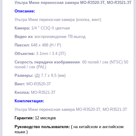
Ультра Мини переносная камера MO-R3520-3Т, МО-R3521-3Т
Описание:
Ультра Мини переносная камера (кнопка, винт)
Камера:
1/4 " CCIQ II цветная
Видео из:
воспроизведение ТВ-выход
Пиксел:
648 х 488 (Н / Р)
Объектив:
3.1mm / 3.4 (3T)
Скорость передачи изображения
: 60 полей / сек (NTSC) 50
полей / сек (PAL)
Размеры:
(Д) 7,7 х 8,5 (мм)
Винт:
MO-R3520-3T
Кнопка:
MO-R3521-3T
Комплектация:
Ультра Мини переносная камера MO-R3520-3Т, МО-R3521-3Т
Гарантия:
12
месяцев
Руководство пользователя:
(
на китайском и английском
языке
)