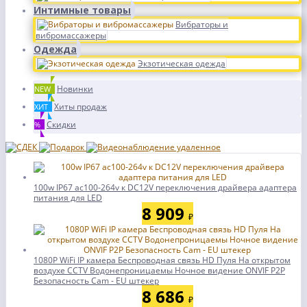
Интимные товары
Вибраторы и
вибромассажеры
Одежда
Экзотическая одежда
Новинки
NEW
Хиты продаж
ХИТ
Скидки
%
100w IP67 ac100-264v к DC12V переключения драйвера адаптера
питания для LED
8 909
₽
1080P WiFi IP камера Беспроводная связь HD Пуля На открытом
воздухе CCTV Водонепроницаемы Ночное видение ONVIF P2P
Безопасность Cam - EU штекер
8 686
₽