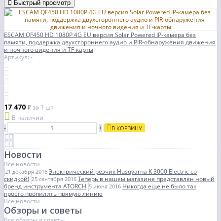
Быстрый просмотр
ESCAM QF450 HD 1080P 4G EU версия Solar Powered IP-камера без
памяти, поддержка двухстороннего аудио и PIR-обнаружения движения
и ночного видения и TF-карты
Артикул: -
17 470
₽
за 1 шт
В наличии
-
+
В КОРЗИНУ
Новости
Все новости
Электрический резчик Husqvarna K 3000 Electric со
21 декабря 2016
скидкой!
Теперь в нашем магазине представлен новый
25 сентября 2016
бренд инструмента ATORCH
Никогда еще не было так
5 июня 2016
просто пропилить прямую линию
Все новости
Обзоры и советы
Все обзоры и советы