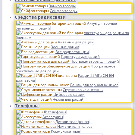
Замков товары
Сейфов товары
Средства радиосвязи
Аккумуляторные
батареи для раций
Аксессуары для раций по
брендам
Антенны для раций
Военные рации
Все радиостанции
Гарнитуры для раций
Программаторы для раций
Программное
обеспечение для раций
Рации 27МГц СИ-БИ
диапазона
Рации для горнолыжников
Спутниковые антенны
Цифровые рации
Чехлы для раций
Телефоны
IP телефоны
Аксессуары
Детали телефонов
Изменители голоса
Коммуникаторы