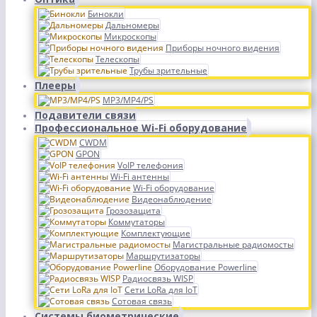
Бинокли
Дальномеры
Микроскопы
Приборы ночного видения
Телескопы
Трубы зрительные
Плееры
MP3/MP4/PS
Подавители связи
Профессиональное Wi-Fi оборудование
CWDM
GPON
VoIP телефония
Wi-Fi антенны
Wi-Fi оборудование
Видеонаблюдение
Грозозащита
Коммутаторы
Комплектующие
Магистральные радиомосты
Маршрутизаторы
Оборудование Powerline
Радиосвязь WISP
Сети LoRa для IoT
Сотовая связь
Системы биометрические