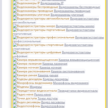
Видеокамеры IP
Видеокамеры беспроводные
Видеокамеры проводные
Видеокамеры уличные
Видеорегистраторы
автомобильные
Видеорегистраторы микро
Видеорегистраторы
портативные
Видеорегистраторы
профессиональные
Видеорегистраторы
спортивные
Видеорегистраторы
цифровые
Камера взрывозащищенная
Камера лазерная
Камера ночная
Камера распознавания
Камера умная
Кодеры-декодеры
Микрофоны видеокамер
Модемы
Передатчики видеосигнала
Радио няня
Точки доступа
Видео ресиверы
Видеотелефоны