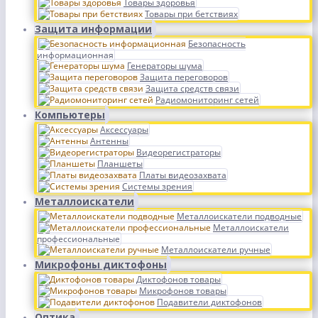
Товары здоровья
Товары при бетствиях
Защита информации
Безопасность
информационная
Генераторы шума
Защита переговоров
Защита средств связи
Радиомониторинг сетей
Компьютеры
Аксессуары
Антенны
Видеорегистраторы
Планшеты
Платы видеозахвата
Системы зрения
Металлоискатели
Металлоискатели подводные
Металлоискатели
профессиональные
Металлоискатели ручные
Микрофоны диктофоны
Диктофонов товары
Микрофонов товары
Подавители диктофонов
Оптика