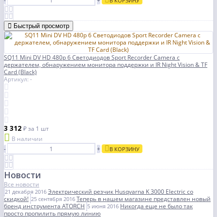
-
+
В КОРЗИНУ
Быстрый просмотр
SQ11 Mini DV HD 480p 6 Светодиодов Sport Recorder Camera с
держателем, обнаружением монитора поддержки и IR Night Vision & TF
Card (Black)
Артикул: -
3 312
₽
за 1 шт
В наличии
-
+
В КОРЗИНУ
Новости
Все новости
Электрический резчик Husqvarna K 3000 Electric со
21 декабря 2016
скидкой!
Теперь в нашем магазине представлен новый
25 сентября 2016
бренд инструмента ATORCH
Никогда еще не было так
5 июня 2016
просто пропилить прямую линию