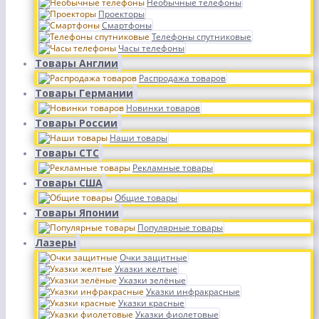
Необычные телефоны
Проекторы
Смартфоны
Телефоны спутниковые
Часы телефоны
Товары Англии
Распродажа товаров
Товары Германии
Новинки товаров
Товары России
Наши товары
Товары СТС
Рекламные товары
Товары США
Общие товары
Товары Японии
Популярные товары
Лазеры
Очки защитные
Указки желтые
Указки зелёные
Указки инфракрасные
Указки красные
Указки фиолетовые