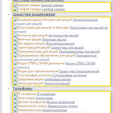
Замков товары
Сейфов товары
Средства радиосвязи
Аккумуляторные
батареи для раций
Аксессуары для раций по
брендам
Антенны для раций
Военные рации
Все радиостанции
Гарнитуры для раций
Программаторы для раций
Программное
обеспечение для раций
Рации 27МГц СИ-БИ
диапазона
Рации для горнолыжников
Спутниковые антенны
Цифровые рации
Чехлы для раций
Телефоны
IP телефоны
Аксессуары
Детали телефонов
Изменители голоса
Коммуникаторы