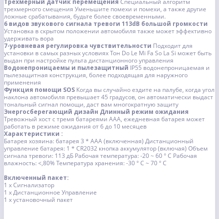
Трехмерный датчик перемещения
Специальный алгоритм
трехмерного смещения
Уменьшите помехи и помехи, а также другие
ложные срабатывания, будьте более своевременными.
6 видов звукового сигнала тревоги 113dB большой громкости
Установка в скрытом положении автомобиля также может эффективно
удерживать вора
7-уровневая регулировка чувствительности
Подходит для
установки в самых разных условиях
Тон Do Le Mi Fa So La Si может быть
выдан при настройке пульта дистанционного управления
Водонепроницаемы и пылезащитный
IP55 водонепроницаемая и
пылезащитная конструкция, более подходящая для наружного
применения
Функция помощи SOS
Когда вы случайно ездите на палубе, когда угол
наклона автомобиля превышает 45 градусов, он автоматически выдаст
тональный сигнал помощи, даст вам многократную защиту
Энергосберегающий дизайн Длинный режим ожидания
Тревожный хост с тремя батареями AAA, ежедневная батарея может
работать в режиме ожидания от 6 до 10 месяцев
Характеристики :
Батарея хозяина: батарея 3 * AAA (включенная)
Дистанционный
управление батарея: 1 * CR2032 кнопка аккумулятор (включая)
Объем
сигнала тревоги: 113 дБ
Рабочая температура: -20 ~ 60 ° C
Рабочая
влажность: <,80%
Температура хранения: -30 ° C ~ 70 ° C
Включенный пакет:
1 х Сигнализатор
1 x Дистанционное Управление
1 x установочный пакет