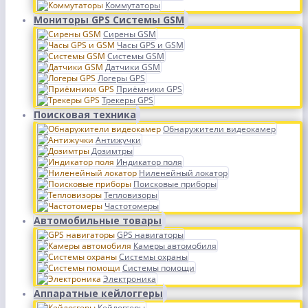
Коммутаторы
Мониторы GPS Системы GSM
Сирены GSM
Часы GPS и GSM
Системы GSM
Датчики GSM
Логеры GPS
Приёмники GPS
Трекеры GPS
Поисковая техника
Обнаружители видеокамер
Антижучки
Дозимтры
Индикатор поля
Ниленейный локатор
Поисковые приборы
Тепловизоры
Частотомеры
Автомобильные товары
GPS навигаторы
Камеры автомобиля
Системы охраны
Системы помощи
Электроника
Аппаратные кейлоггеры
Кейлоггеры