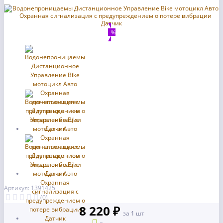
%
Артикул: 1391425
(0)
8 220 ₽
за 1 шт