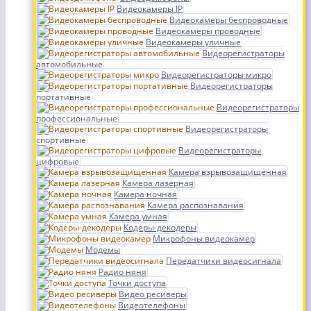
Видеокамеры IP
Видеокамеры беспроводные
Видеокамеры проводные
Видеокамеры уличные
Видеорегистраторы
автомобильные
Видеорегистраторы микро
Видеорегистраторы
портативные
Видеорегистраторы
профессиональные
Видеорегистраторы
спортивные
Видеорегистраторы
цифровые
Камера взрывозащищенная
Камера лазерная
Камера ночная
Камера распознавания
Камера умная
Кодеры-декодеры
Микрофоны видеокамер
Модемы
Передатчики видеосигнала
Радио няня
Точки доступа
Видео ресиверы
Видеотелефоны