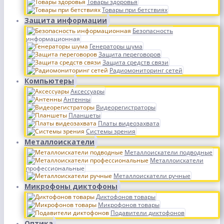
Товары здоровья
Товары при бетствиях
Защита информации
Безопасность
информационная
Генераторы шума
Защита переговоров
Защита средств связи
Радиомониторинг сетей
Компьютеры
Аксессуары
Антенны
Видеорегистраторы
Планшеты
Платы видеозахвата
Системы зрения
Металлоискатели
Металлоискатели подводные
Металлоискатели
профессиональные
Металлоискатели ручные
Микрофоны диктофоны
Диктофонов товары
Микрофонов товары
Подавители диктофонов
Оптика