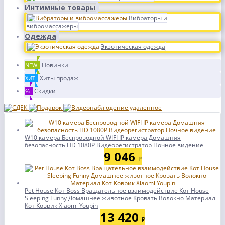
Интимные товары
Вибраторы и
вибромассажеры
Одежда
Экзотическая одежда
Новинки
NEW
Хиты продаж
ХИТ
Скидки
%
W10 камера Беспроводной WIFI IP камера Домашняя
безопасность HD 1080P Видеорегистратор Ночное видение
9 046
₽
Pet House Кот Boss Вращательное взаимодействие Кот House
Sleeping Funny Домашнее животное Кровать Волокно Материал
Кот Коврик Xiaomi Youpin
13 420
₽