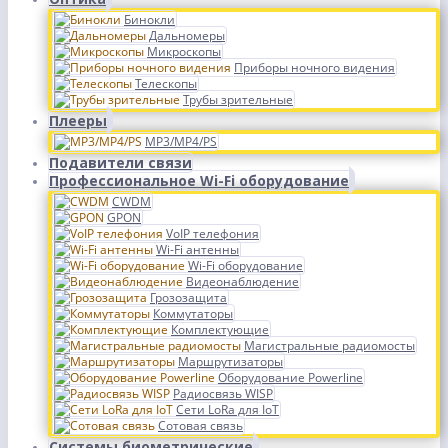
Бинокли
Дальномеры
Микроскопы
Приборы ночного видения
Телескопы
Трубы зрительные
Плееры
MP3/MP4/PS
Подавители связи
Профессиональное Wi-Fi оборудование
CWDM
GPON
VoIP телефония
Wi-Fi антенны
Wi-Fi оборудование
Видеонаблюдение
Грозозащита
Коммутаторы
Комплектующие
Магистральные радиомосты
Маршрутизаторы
Оборудование Powerline
Радиосвязь WISP
Сети LoRa для IoT
Сотовая связь
Системы биометрические