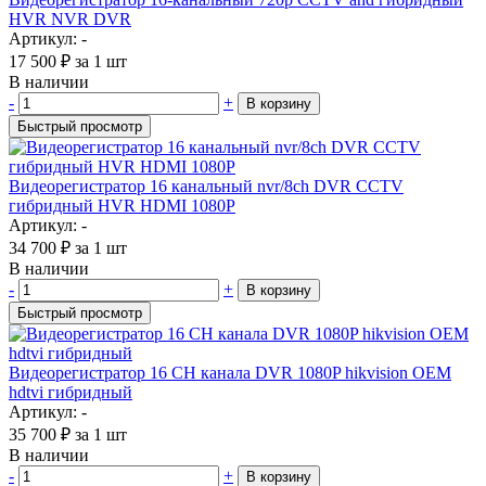
HVR NVR DVR
Артикул: -
17 500
₽
за 1 шт
В наличии
-
+
В корзину
Быстрый просмотр
Видеорегистратор 16 канальный nvr/8ch DVR CCTV
гибридный HVR HDMI 1080P
Артикул: -
34 700
₽
за 1 шт
В наличии
-
+
В корзину
Быстрый просмотр
Видеорегистратор 16 CH канала DVR 1080P hikvision OEM
hdtvi гибридный
Артикул: -
35 700
₽
за 1 шт
В наличии
-
+
В корзину