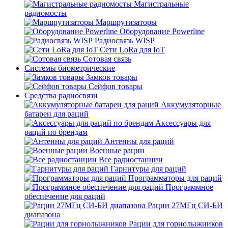
Магистральные
радиомосты
Маршрутизаторы
Оборудование Powerline
Радиосвязь WISP
Сети LoRa для IoT
Сотовая связь
Системы биометрические
Замков товары
Сейфов товары
Средства радиосвязи
Аккумуляторные
батареи для раций
Аксессуары для
раций по брендам
Антенны для раций
Военные рации
Все радиостанции
Гарнитуры для раций
Программаторы для раций
Программное
обеспечение для раций
Рации 27МГц СИ-БИ
диапазона
Рации для горнолыжников