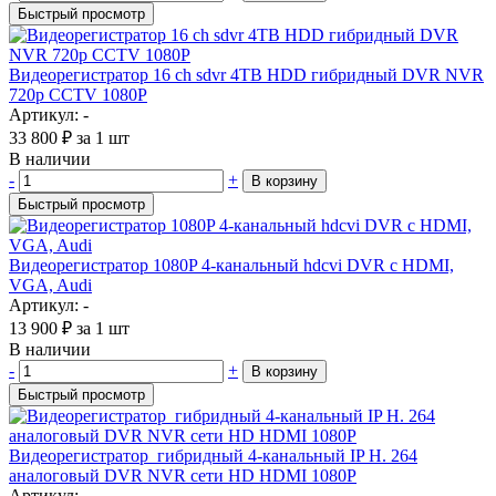
Быстрый просмотр
Видеорегистратор 16 ch sdvr 4TB HDD гибридный DVR NVR
720p CCTV 1080P
Артикул: -
33 800
₽
за 1 шт
В наличии
-
+
В корзину
Быстрый просмотр
Видеорегистратор 1080P 4-канальный hdcvi DVR с HDMI,
VGA, Audi
Артикул: -
13 900
₽
за 1 шт
В наличии
-
+
В корзину
Быстрый просмотр
Видеорегистратор гибридный 4-канальный IP H. 264
аналоговый DVR NVR сети HD HDMI 1080P
Артикул: -