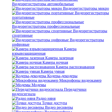
Видеорегистраторы автомобильные
Видеорегистраторы микро
Видеорегистраторы
портативные
Видеорегистраторы профессиональные
Видеорегистраторы
спортивные
Видеорегистраторы
цифровые
Камера
взрывозащищенная
Камера лазерная
Камера ночная
Камера распознавания
Камера умная
Кодеры-декодеры
Микрофоны видеокамер
Модемы
Передатчики
видеосигнала
Радио няня
Точки доступа
Видео ресиверы
Видеотелефоны