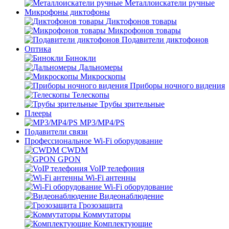
Металлоискатели ручные
Микрофоны диктофоны
Диктофонов товары
Микрофонов товары
Подавители диктофонов
Оптика
Бинокли
Дальномеры
Микроскопы
Приборы ночного видения
Телескопы
Трубы зрительные
Плееры
MP3/MP4/PS
Подавители связи
Профессиональное Wi-Fi оборудование
CWDM
GPON
VoIP телефония
Wi-Fi антенны
Wi-Fi оборудование
Видеонаблюдение
Грозозащита
Коммутаторы
Комплектующие