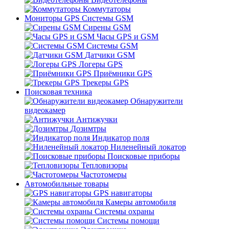
Коммутаторы
Мониторы GPS Системы GSM
Сирены GSM
Часы GPS и GSM
Системы GSM
Датчики GSM
Логеры GPS
Приёмники GPS
Трекеры GPS
Поисковая техника
Обнаружители
видеокамер
Антижучки
Дозимтры
Индикатор поля
Ниленейный локатор
Поисковые приборы
Тепловизоры
Частотомеры
Автомобильные товары
GPS навигаторы
Камеры автомобиля
Системы охраны
Системы помощи