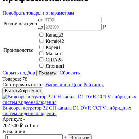
Подобрать товары по параметрам
от
Розничная цена
до
₽
Канада
3
Китай
42
Корея
1
Производство
Мальта
1
США
28
Япония
1
Скрыть подбор
Сбросить
Показать
Товаров:
76
Сортировать по
По
:
Умолчанию
Цене
Рейтингу
Быстрый просмотр
Видеорегистратор 32 CH канала D1 DVR CCTV гибридных
систем видеонаблюдения
Артикул: -
202 300
₽
за 1 шт
В наличии
-
+
В корзину