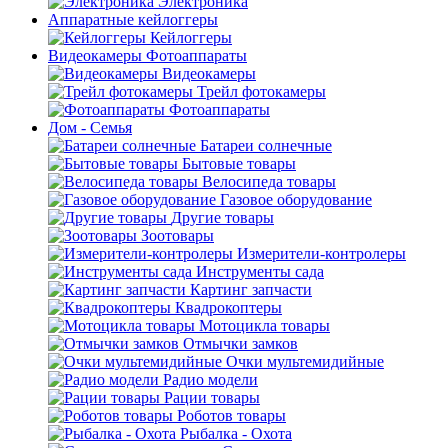
Электроника
Аппаратные кейлоггеры
Кейлоггеры
Видеокамеры Фотоаппараты
Видеокамеры
Трейл фотокамеры
Фотоаппараты
Дом - Семья
Батареи солнечные
Бытовые товары
Велосипеда товары
Газовое оборудование
Другие товары
Зоотовары
Измерители-контролеры
Инструменты сада
Картинг запчасти
Квадрокоптеры
Мотоцикла товары
Отмычки замков
Очки мультемидийные
Радио модели
Рации товары
Роботов товары
Рыбалка - Охота